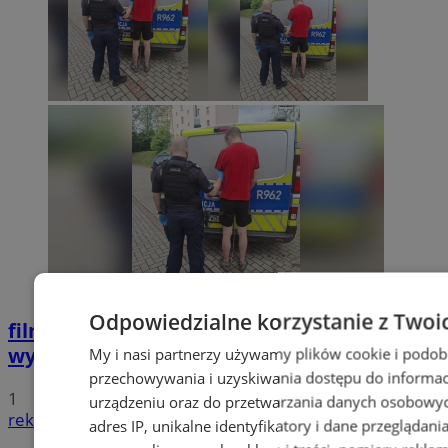
Odpowiedzialne korzystanie z Twoi
film
Potrącił seniorkę i uciekł z miejsca
wypadku. 20-latek trafił do aresztu
My i nasi partnerzy używamy plików cookie i podob
przechowywania i uzyskiwania dostępu do informac
1
urządzeniu oraz do przetwarzania danych osobowych
reklama
adres IP, unikalne identyfikatory i dane przeglądani