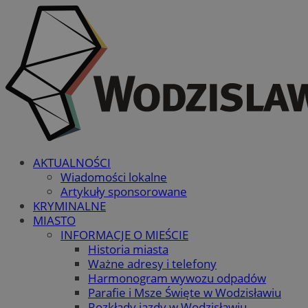
AKTUALNOŚCI
Wiadomości lokalne
Artykuły sponsorowane
KRYMINALNE
MIASTO
INFORMACJE O MIEŚCIE
Historia miasta
Ważne adresy i telefony
Harmonogram wywozu odpadów
Parafie i Msze Święte w Wodzisławiu
Rozkłady jazdy w Wodzisławiu