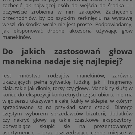
zachęcić jak najwięcej osób do wejścia do środka – i
oczywiście zrobienia w nim zakupów. Zachęcenie
przechodniów, by po szybkim zerknięciu na wystawę
weszli do środka wcale nie jest proste. Podpowiadamy,
jak eksponować drobne akcesoria używając głów
manekinów.
Do jakich zastosowań głowa
manekina nadaje się najlepiej?
Jest mnóstwo rodzajów manekinów, zarówno
ukazujących pełną sylwetkę ludzką, jak i fragmenty
ciała, takie jak dłonie, torsy czy głowy. Manekiny służą w
końcu do ekspozycji konkretnych części ubioru, nie ma
więc sensu ukazywanie całej kukły w sklepie, w którym
sprzedawane są na przykład same czapki. Dlatego
częstym wyborem sprzedawców biżuterii, dodatków
czy nakryć głowy są takie cząstkowe ekspozytory,
pozwalające skupić się na prezentowanym
asortymencie – oraz oszczędzające cenne miejsce w