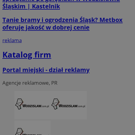
Śląskim | Kastelnik
Tanie bramy i ogrodzenia Śląsk? Metbox
li_gc
5 miesi
LinkedIn
oferuje jakość w dobrej cenie
tygod
Corporation
.linkedin.com
reklama
Katalog firm
__Secure-ROLLOUT_TOKEN
.youtube.com
5 miesi
tygod
Portal miejski - dział reklamy
Agencje reklamowe, PR