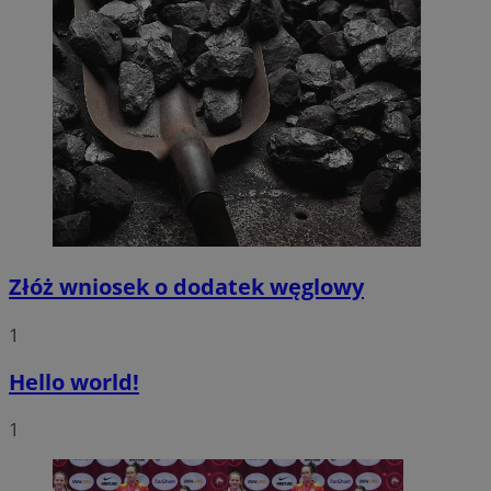
Złóż wniosek o dodatek węglowy
1
Hello world!
1