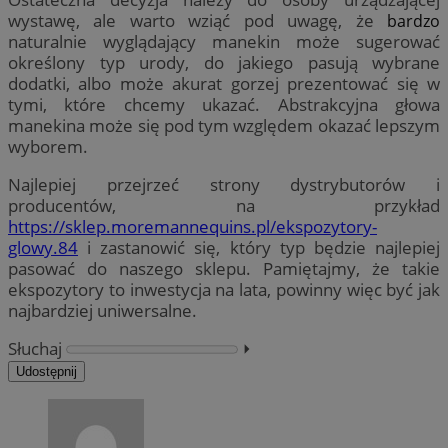
wystawę, ale warto wziąć pod uwagę, że
bardzo
naturalnie wyglądający manekin może sugerować
określony typ urody, do jakiego pasują wybrane
dodatki, albo może akurat gorzej prezentować się w
tymi, które chcemy ukazać. Abstrakcyjna głowa
manekina może się pod tym względem okazać lepszym
wyborem.
Najlepiej przejrzeć strony dystrybutorów i
producentów, na przykład
https://sklep.moremannequins.pl/ekspozytory-
glowy.84
i zastanowić się, który typ będzie najlepiej
pasować do naszego sklepu. Pamiętajmy, że takie
ekspozytory to inwestycja na lata, powinny więc być jak
najbardziej uniwersalne.
Słuchaj
⏵︎
Udostępnij