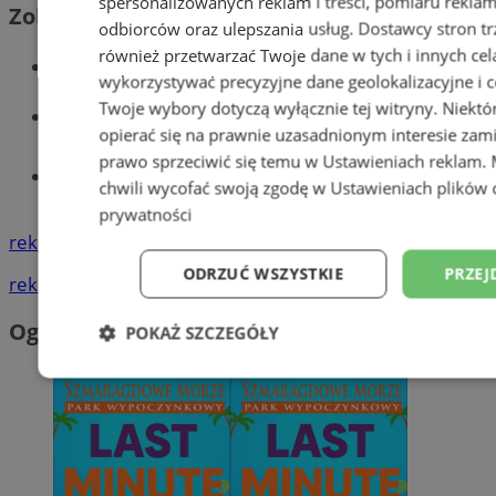
spersonalizowanych reklam i treści, pomiaru reklam i
Zobacz również
odbiorców oraz ulepszania usług.
Dostawcy stron tr
również przetwarzać Twoje dane w tych i innych cel
Wiadomości kryminalne w Wodzisławiu
wykorzystywać precyzyjne dane geolokalizacyjne i c
Twoje wybory dotyczą wyłącznie tej witryny. Niekt
Wiadomości lokalne
opierać się na prawnie uzasadnionym interesie zami
prawo sprzeciwić się temu w
Ustawieniach reklam
.
Tworzenie stron www - Wodzisław
chwili wycofać swoją zgodę w
Ustawieniach plików 
Śląski
prywatności
reklama
ODRZUĆ WSZYSTKIE
PRZEJ
reklama
Ogłoszenia
POKAŻ SZCZEGÓŁY
Niezbędne
Wydajność
Targetowani
Niesklasyfikowane