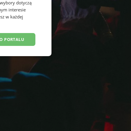
 wybory dotyczą
nym interesie
sz w każdej
DO PORTALU
esklasyfikowane
ane
owanie użytkownika i
j.