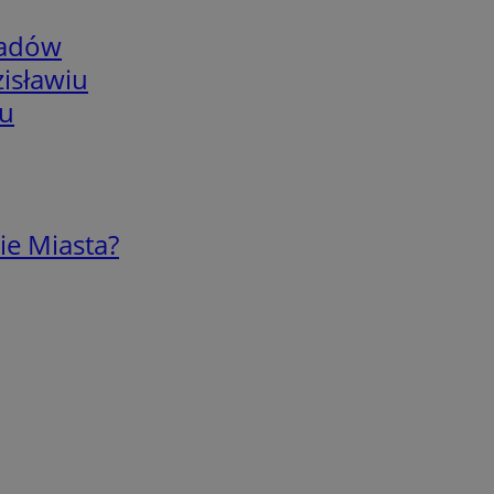
adów
isławiu
iu
ie Miasta?