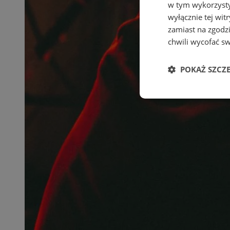
w tym wykorzysty
wyłącznie tej wi
zamiast na zgodz
chwili wycofać s
POKAŻ SZCZ
Niezbędne
Ni
Niezbędne pliki cook
zarządzanie kontem. 
Nazwa