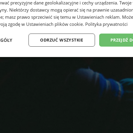
wać precyzyjne dane geolokalizacyjne i cechy urządzenia. Twoje
tryny. Niektórzy dostawcy mogą opierać się na prawnie uzasadnio
ie; masz prawo sprzeciwić się temu w
Ustawieniach reklam
. Może
woją zgodę w
Ustawieniach plików cookie
.
Polityka prywatności
EGÓŁY
ODRZUĆ WSZYSTKIE
PRZEJDŹ 
Wydajność
Targetowanie
Funkcjonalność
Ni
ezbędne
Wydajność
Targetowanie
Funkcjonalność
Niesklasyfikow
ie umożliwiają korzystanie z podstawowych funkcji strony internetowej, takich jak log
Bez niezbędnych plików cookie nie można prawidłowo korzystać ze strony internetowe
Okres
Provider
/
Domena
Opis
przechowywania