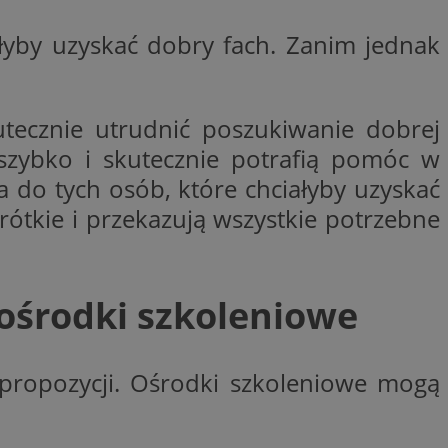
entyfikator sesji.
łyby uzyskać dobry fach. Zanim jednak
entyfikator sesji.
entyfikator sesji.
erów obsługuje
ekście
ecznie utrudnić poszukiwanie dobrej
lu optymalizacji
szybko i skutecznie potrafią pomóc w
 do przechowywania
 do tych osób, które chciałyby uzyskać
niu do usług
e, czy użytkownik
tkie i przekazują wszystkie potrzebne
enia lub reklamy.
niania ludzi i
trony internetowej,
e ważnych raportów
ryny internetowej.
ośrodki szkoleniowe
y gościa na
nych celów
propozycji. Ośrodki szkoleniowe mogą
ądzania
ych funkcji oraz
a dostępu
alnych wersji
gle. Jest
znacza, że może być