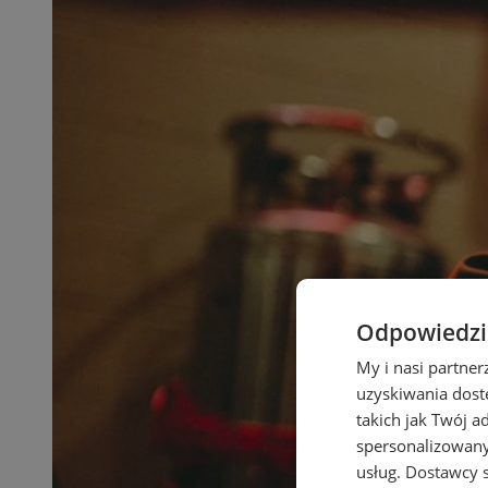
Odpowiedzia
My i nasi partne
uzyskiwania dost
takich jak Twój a
spersonalizowanyc
usług.
Dostawcy s