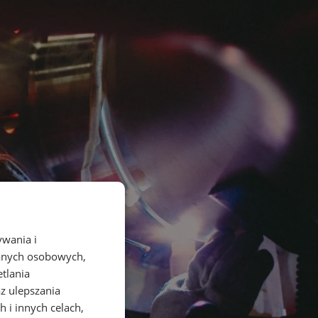
ywania i
danych osobowych,
etlania
az ulepszania
 i innych celach,