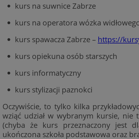
kurs na suwnice Zabrze
kurs na operatora wózka widłoweg
CookieScriptConse
kurs spawacza Zabrze –
https://kurs
VISITOR_PRIVACY_
kurs opiekuna osób starszych
kurs informatyczny
kurs stylizacji paznokci
suid
Oczywiście, to tylko kilka przykładowy
wziąć udział w wybranym kursie, nie 
Nazwa
(chyba że kurs przeznaczony jest d
Pro
Nazwa
Nazwa
Do
ukończona szkoła podstawowa oraz bra
Nazwa
ustat_bzgfew1atv22
sa-user-id
google_push
.bi