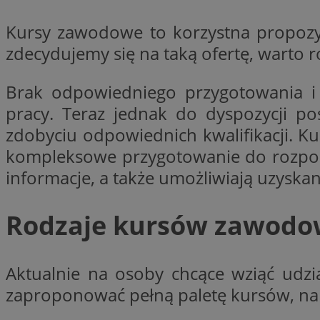
QeSessID
Kursy zawodowe to korzystna propozyc
SessID
zdecydujemy się na taką ofertę, warto r
MvSessID
INGRESSCOOKIE
Brak odpowiedniego przygotowania i
pracy. Teraz jednak do dyspozycji p
euds
zdobyciu odpowiednich kwalifikacji. K
kompleksowe przygotowanie do rozpocz
informacje, a także umożliwiają uzysk
__cf_bm
Rodzaje kursów zawodow
li_gc
Aktualnie na osoby chcące wziąć udz
__Secure-ROLLOU
zaproponować pełną paletę kursów, na p