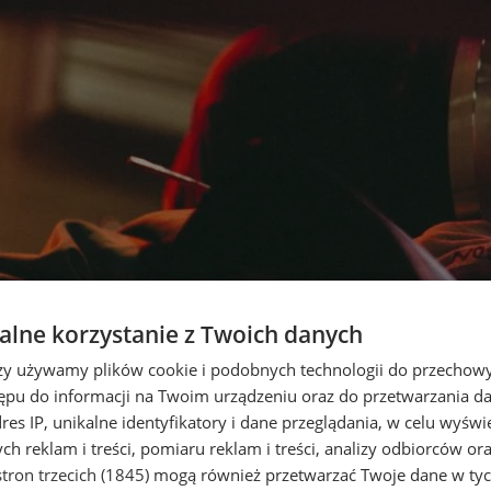
lne korzystanie z Twoich danych
rzy używamy plików cookie i podobnych technologii do przechow
ępu do informacji na Twoim urządzeniu oraz do przetwarzania 
dres IP, unikalne identyfikatory i dane przeglądania, w celu wyświ
h reklam i treści, pomiaru reklam i treści, analizy odbiorców or
tron trzecich (1845)
mogą również przetwarzać Twoje dane w tych