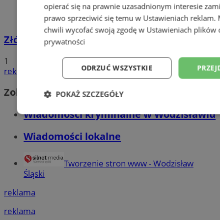
opierać się na prawnie uzasadnionym interesie zami
prawo sprzeciwić się temu w
Ustawieniach reklam
.
chwili wycofać swoją zgodę w
Ustawieniach plików 
Złóż wniosek o dodatek węglowy
prywatności
1
ODRZUĆ WSZYSTKIE
PRZEJ
reklama
Zobacz również
POKAŻ SZCZEGÓŁY
Wiadomości kryminalne w Wodzisławiu
Niezbędne
Wydajność
Targetowani
Wiadomości lokalne
Niesklasyfikowane
Tworzenie stron www - Wodzisław
Śląski
reklama
reklama