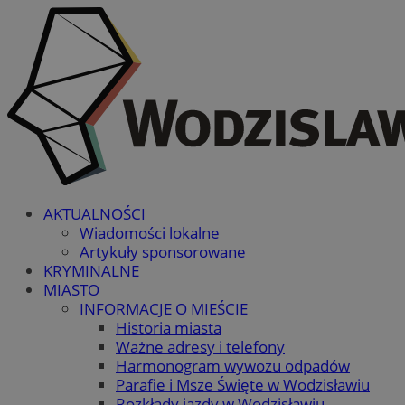
AKTUALNOŚCI
Wiadomości lokalne
Artykuły sponsorowane
KRYMINALNE
MIASTO
INFORMACJE O MIEŚCIE
Historia miasta
Ważne adresy i telefony
Harmonogram wywozu odpadów
Parafie i Msze Święte w Wodzisławiu
Rozkłady jazdy w Wodzisławiu