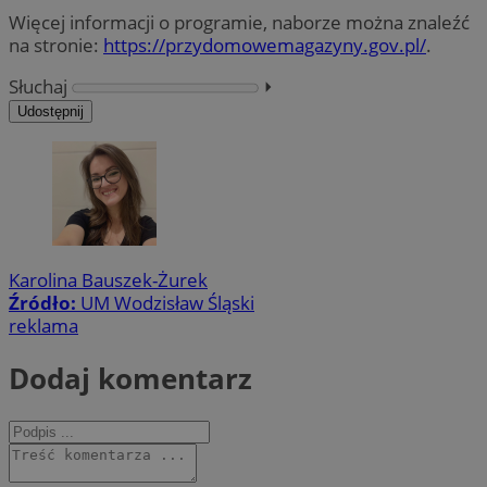
Więcej informacji o programie, naborze można znaleźć
na stronie:
https://przydomowemagazyny.gov.pl/
.
Słuchaj
⏵︎
Udostępnij
Karolina Bauszek-Żurek
Źródło:
UM Wodzisław Śląski
reklama
Dodaj komentarz