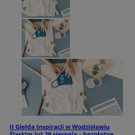
__mguid_
.admaster.cc
_tracker
.travelaudience.com
1 rok 1 miesią
_fbp
2 miesiące 4
Meta Platform Inc.
tygodnie
.wodzislaw.com.pl
__mguid_
.mediago.io
__eoi
.wodzislaw.com.pl
5 miesięcy 4
tygodnie
tuuid_lu
.bidswitch.net
1 rok
II Giełda Inspiracji w Wodzisławiu
Śląskim już 29 sierpnia – bezpłatne