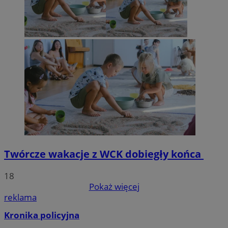
Twórcze wakacje z WCK dobiegły końca
18
Pokaż więcej
reklama
Kronika policyjna