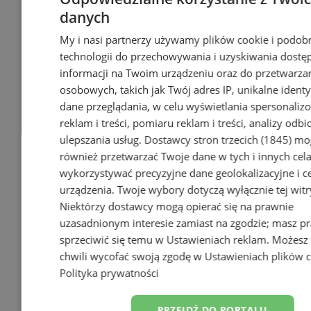
danych
My i nasi partnerzy używamy plików cookie i podob
technologii do przechowywania i uzyskiwania dostę
informacji na Twoim urządzeniu oraz do przetwarza
osobowych, takich jak Twój adres IP, unikalne identyf
dane przeglądania, w celu wyświetlania spersonali
reklam i treści, pomiaru reklam i treści, analizy odb
ulepszania usług.
Dostawcy stron trzecich (1845)
mo
W Wiśle oficjalnie zostało otwarte
również przetwarzać Twoje dane w tych i innych cel
Beskidzkie Centrum Narciarstwa im.
wykorzystywać precyzyjne dane geolokalizacyjne i c
Adama Małysza
urządzenia. Twoje wybory dotyczą wyłącznie tej witr
Niektórzy dostawcy mogą opierać się na prawnie
0
uzasadnionym interesie zamiast na zgodzie; masz p
24
sprzeciwić się temu w
Ustawieniach reklam
. Możesz
chwili wycofać swoją zgodę w
Ustawieniach plików 
Polityka prywatności
PRZEJDŹ DO PORTALU