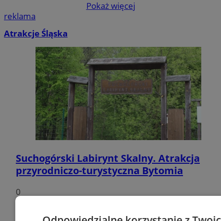
Pokaż więcej
reklama
Atrakcje Śląska
Suchogórski Labirynt Skalny. Atrakcja
przyrodniczo-turystyczna Bytomia
0
5
Odpowiedzialne korzystanie z Twoi