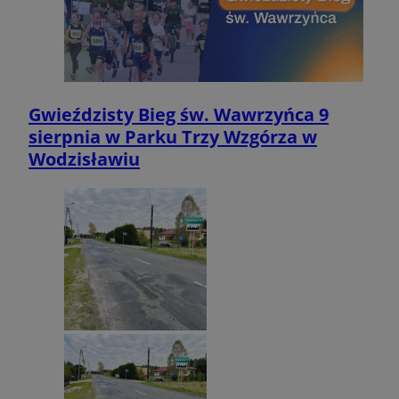
sp
2 miesiące 4
Eventbrite Inc.
tygodnie
.quantserve.com
VP
.contextweb.com
11 miesięcy 4
tygodnie
Gwieździsty Bieg św. Wawrzyńca 9
sierpnia w Parku Trzy Wzgórza w
Wodzisławiu
obuid
2 miesiące 4
Outbrain Inc.
tygodnie
.outbrain.com
TDID
1 rok
The Trade Desk Inc.
c
.bidswitch.net
1 rok
.adsrvr.org