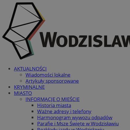
AKTUALNOŚCI
Wiadomości lokalne
Artykuły sponsorowane
KRYMINALNE
MIASTO
INFORMACJE O MIEŚCIE
Historia miasta
Ważne adresy i telefony
Harmonogram wywozu odpadów
Parafie i Msze Święte w Wodzisławiu
Rozkłady jazdy w Wodzisławiu