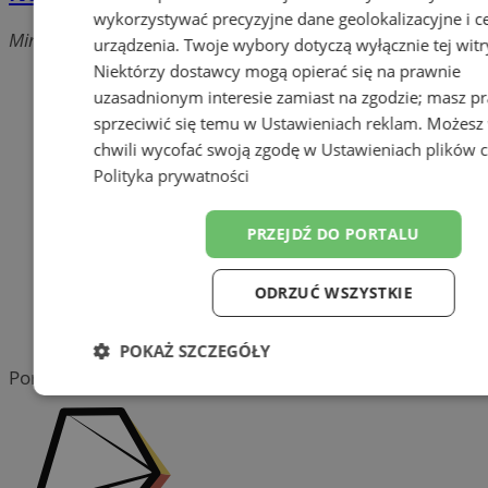
wykorzystywać precyzyjne dane geolokalizacyjne i c
Minorytów, 44-300 Wodzisław Śląski
urządzenia. Twoje wybory dotyczą wyłącznie tej witr
Niektórzy dostawcy mogą opierać się na prawnie
Dodaj firmę
uzasadnionym interesie zamiast na zgodzie; masz p
sprzeciwić się temu w
Ustawieniach reklam
. Możesz
Pozostałe firmy w kategorii
chwili wycofać swoją zgodę w
Ustawieniach plików 
reklama
Polityka prywatności
Tworzenie stron www -
PRZEJDŹ DO PORTALU
Wodzisław Śląski
reklama
ODRZUĆ WSZYSTKIE
reklama
POKAŻ SZCZEGÓŁY
Portal należy do sieci
Niezbędne
Wydajność
Target
Funkcjonalność
Niesklasyfiko