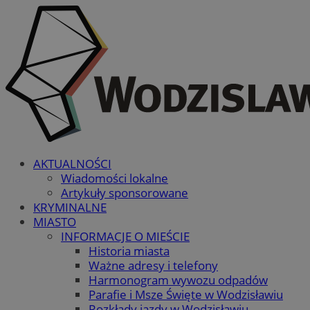
AKTUALNOŚCI
Wiadomości lokalne
Artykuły sponsorowane
KRYMINALNE
MIASTO
INFORMACJE O MIEŚCIE
Historia miasta
Ważne adresy i telefony
Harmonogram wywozu odpadów
Parafie i Msze Święte w Wodzisławiu
Rozkłady jazdy w Wodzisławiu