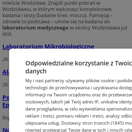
mieście Wodzisław. Znajdź punkt pobrań w
Wodzisławiu, w którym wykonasz kompleksowe
badania i testy (badanie krwi, moczu). Pamiętaj –
zdrowie to podstawa – umów się na badania do
laboratorium medycznego
w okolicy Wodzisławia już
dziś.
Laboratorium Mikrobiologiczne
26-marca, 44-300 Wodzisław Śląski
Odpowiedzialne korzystanie z Twoi
danych
Alab Laboratoria Sp.zo.o.
My i nasi partnerzy używamy plików cookie i podob
26-marca, 44-300 Wodzisław Śląski
technologii do przechowywania i uzyskiwania dostę
informacji na Twoim urządzeniu oraz do przetwarza
Powiatowa Stacja Sanitarno-
osobowych, takich jak Twój adres IP, unikalne identyf
Epidemiologiczna
dane przeglądania, w celu wyświetlania spersonali
reklam i treści, pomiaru reklam i treści, analizy odb
Bogumińska, 44-300 Wodzisław Śląski
ulepszania usług.
Dostawcy stron trzecich (1845)
mo
Novum. Laboratorium Analityczne
również przetwarzać Twoje dane w tych i innych cel