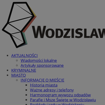
AKTUALNOŚCI
Wiadomości lokalne
Artykuły sponsorowane
KRYMINALNE
MIASTO
INFORMACJE O MIEŚCIE
Historia miasta
Ważne adresy i telefony
Harmonogram wywozu odpadów
Parafie i Msze Święte w Wodzisławiu
Rozkłady jazdy w Wodzisławiu