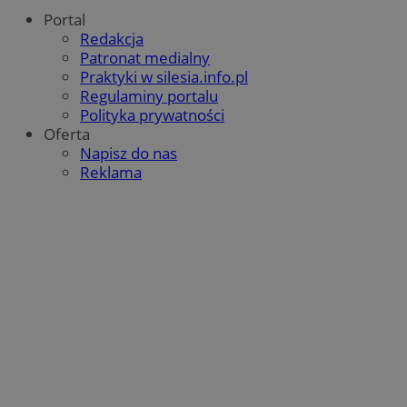
QeSessID
wodzislaw.com.pl
1 ro
Portal
Redakcja
Patronat medialny
SessID
wodzislaw.com.pl
1 ro
Praktyki w silesia.info.pl
Regulaminy portalu
MvSessID
wodzislaw.com.pl
1 ro
Polityka prywatności
Oferta
Napisz do nas
INGRESSCOOKIE
Sesj
NGINX Inc.
Reklama
bh.contextweb.com
euds
.rfihub.com
Sesj
Google Privacy Policy