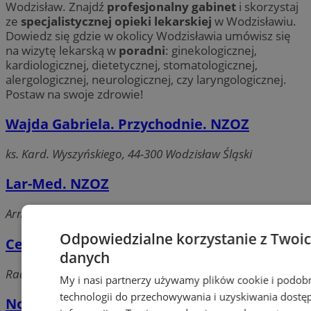
Wodzisław. Znajdź
profesjonalny gabinet
i skorzystaj
ze
specjalistycznej opieki lekarskiej
w Wodzisławiu.
Dowiedz się gdzie w okolicy Wodzisławia umówisz się
na wizytę lekarską w
poradni
: ginekologicznej,
kardiologicznej, dietetycznej, stomatologicznej,
alergologicznej, neurologicznej, czy laryngologicznej.
Postaw na swoje zdrowie!
Wajda Gabriela. Przychodnie. NZOZ
ks. Kard. Wyszyńskiego, 44-300 Wodzisław Śląski
Lar-Med. NZOZ
Armii Ludowej, 44-304 Wodzisław Śląski
Odpowiedzialne korzystanie z Twoi
Centrum Medyczne Medhouse
danych
Radlińska, 44-300 Wodzisław Śląski
My i nasi partnerzy używamy plików cookie i podob
technologii do przechowywania i uzyskiwania dostę
Novum s.c. Przychodnia NZOZ