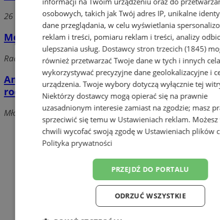
informacji na Twoim urządzeniu oraz do przetwarza
osobowych, takich jak Twój adres IP, unikalne identyf
26 Marca, 44-300 Wodzisław Śląski
dane przeglądania, w celu wyświetlania spersonali
Medhouse Centrum Medyczne
reklam i treści, pomiaru reklam i treści, analizy odb
ulepszania usług.
Dostawcy stron trzecich (1845)
mo
Radlińska, 44-300 Wodzisław Śląski
również przetwarzać Twoje dane w tych i innych cel
wykorzystywać precyzyjne dane geolokalizacyjne i c
Amicus. NZOZ. Praktyka lekarza
urządzenia. Twoje wybory dotyczą wyłącznie tej witr
rodzinnego. Domagała H.
Niektórzy dostawcy mogą opierać się na prawnie
uzasadnionym interesie zamiast na zgodzie; masz p
Młodzieżowa, 44-373 Wodzisław Śląski
sprzeciwić się temu w
Ustawieniach reklam
. Możesz
Dodaj firmę
chwili wycofać swoją zgodę w
Ustawieniach plików 
Polityka prywatności
Pozostałe firmy w kategorii
PRZEJDŹ DO PORTALU
reklama
ODRZUĆ WSZYSTKIE
Tworzenie stron www -
Wodzisław Śląski