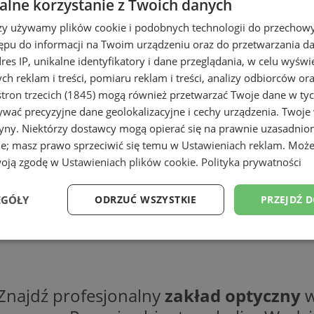
lne korzystanie z Twoich danych
rzy używamy plików cookie i podobnych technologii do przechow
ępu do informacji na Twoim urządzeniu oraz do przetwarzania 
dres IP, unikalne identyfikatory i dane przeglądania, w celu wyświ
h reklam i treści, pomiaru reklam i treści, analizy odbiorców or
tron trzecich (1845)
mogą również przetwarzać Twoje dane w tych
wać precyzyjne dane geolokalizacyjne i cechy urządzenia. Twoje
tryny. Niektórzy dostawcy mogą opierać się na prawnie uzasadnio
ie; masz prawo sprzeciwić się temu w
Ustawieniach reklam
. Może
woją zgodę w
Ustawieniach plików cookie
.
Polityka prywatności
EGÓŁY
ODRZUĆ WSZYSTKIE
PRZEJDŹ 
Wydajność
Targetowanie
Funkcjonalność
Ni
Znajdź profesjonalny
zakład optyczny
w