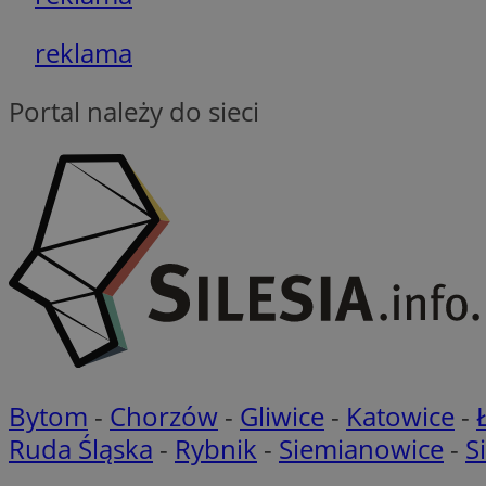
li_gc
reklama
__Secure-ROLLOU
Portal należy do sieci
CookieScriptConse
VISITOR_PRIVACY_
Bytom
-
Chorzów
-
Gliwice
-
Katowice
-
Ruda Śląska
-
Rybnik
-
Siemianowice
-
S
suid