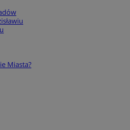
adów
isławiu
iu
ie Miasta?