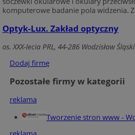
soczewki okularowe i okulary przeciws
komputerowe badanie pola widzenia. Za
Ni
Niezbędne pliki cook
Optyk-Lux. Zakład optyczny
zarządzanie kontem. 
Nazwa
os. XXX-lecia PRL, 44-286 Wodzisław Śląski
QeSessID
SessID
Dodaj firmę
MvSessID
INGRESSCOOKIE
Pozostałe firmy w kategorii
reklama
euds
Tworzenie stron www - Wo
__cf_bm
reklama