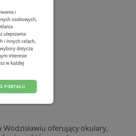
ywania i
danych osobowych,
etlania
az ulepszania
 i innych celach,
 wybory dotyczą
nym interesie
sz w każdej
DO PORTALU
esklasyfikowane
 Wodzisławiu oferujący okulary,