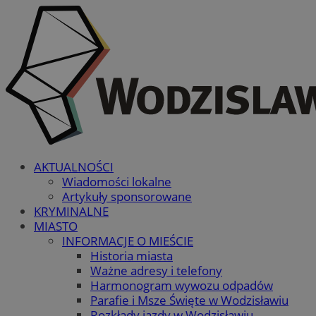
AKTUALNOŚCI
Wiadomości lokalne
Artykuły sponsorowane
KRYMINALNE
MIASTO
INFORMACJE O MIEŚCIE
Historia miasta
Ważne adresy i telefony
Harmonogram wywozu odpadów
Parafie i Msze Święte w Wodzisławiu
Rozkłady jazdy w Wodzisławiu