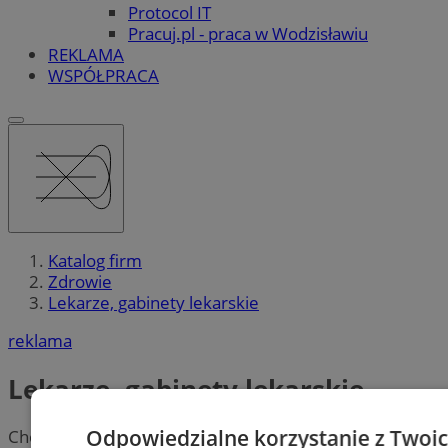
Protocol IT
Pracuj.pl - praca w Wodzisławiu
REKLAMA
WSPÓŁPRACA
Katalog firm
Zdrowie
Lekarze, gabinety lekarskie
reklama
Lekarze, gabinety lekarskie
Odpowiedzialne korzystanie z Twoi
Chcesz umówić się na wizytę do
lekarza specjalisty
?