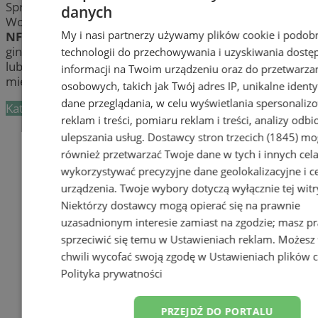
Sprawdź listę
prywatnych gabinetów lekarskich
w
danych
Wodzisławiu oraz gabinetów, które mają kontrakt z
My i nasi partnerzy używamy plików cookie i podob
NFZ
. Znajdź lekarza rodzinnego, kardiologa, chirurga,
ginekologa, laryngologa, endokrynologa, stomatologa
technologii do przechowywania i uzyskiwania dostę
lub innego specjalistę. Umów się już dziś na wizytę w
informacji na Twoim urządzeniu oraz do przetwarza
mieście Wodzisław.
osobowych, takich jak Twój adres IP, unikalne identyf
dane przeglądania, w celu wyświetlania spersonali
Kategoria nie zawiera żadnych prezentacji firm.
reklam i treści, pomiaru reklam i treści, analizy odb
Dodaj firmę
ulepszania usług.
Dostawcy stron trzecich (1845)
mo
również przetwarzać Twoje dane w tych i innych cel
Pozostałe firmy w kategorii
wykorzystywać precyzyjne dane geolokalizacyjne i c
urządzenia. Twoje wybory dotyczą wyłącznie tej witr
reklama
Niektórzy dostawcy mogą opierać się na prawnie
uzasadnionym interesie zamiast na zgodzie; masz p
Tworzenie stron www -
sprzeciwić się temu w
Ustawieniach reklam
. Możesz
Wodzisław Śląski
chwili wycofać swoją zgodę w
Ustawieniach plików 
reklama
Polityka prywatności
reklama
PRZEJDŹ DO PORTALU