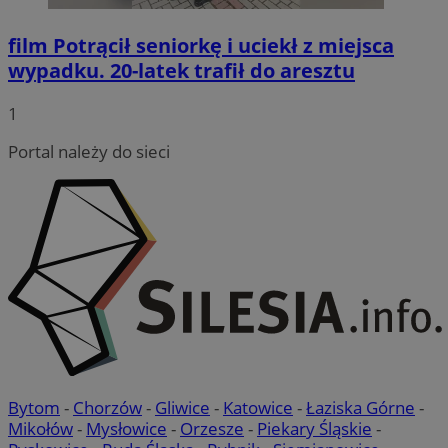
film
Potrącił seniorkę i uciekł z miejsca
li_gc
5 miesię
LinkedIn
wypadku. 20-latek trafił do aresztu
tygodn
Corporation
.linkedin.com
1
Portal należy do sieci
__Secure-ROLLOUT_TOKEN
.youtube.com
5 miesię
tygodn
Bytom
-
Chorzów
-
Gliwice
-
Katowice
-
Łaziska Górne
-
Mikołów
-
Mysłowice
-
Orzesze
-
Piekary Śląskie
-