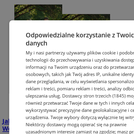
Odpowiedzialne korzystanie z Twoi
danych
My i nasi partnerzy używamy plików cookie i podob
technologii do przechowywania i uzyskiwania dostę
informacji na Twoim urządzeniu oraz do przetwarza
osobowych, takich jak Twój adres IP, unikalne identyf
dane przeglądania, w celu wyświetlania spersonali
reklam i treści, pomiaru reklam i treści, analizy odb
ulepszania usług.
Dostawcy stron trzecich (1845)
mo
również przetwarzać Twoje dane w tych i innych cel
wykorzystywać precyzyjne dane geolokalizacyjne i c
urządzenia. Twoje wybory dotyczą wyłącznie tej witr
Jak uzyskać Kartę Dużej Rodziny w
Niektórzy dostawcy mogą opierać się na prawnie
Wodzisławiu? Poznaj plusy jej posiadania
uzasadnionym interesie zamiast na zgodzie; masz p