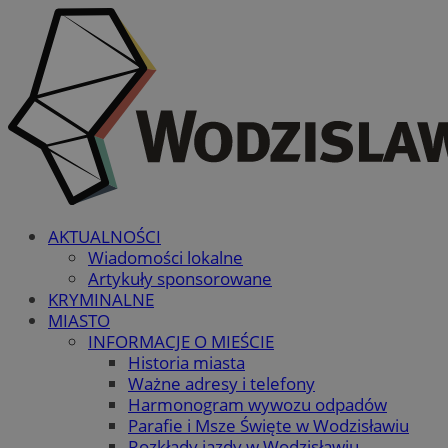
AKTUALNOŚCI
Wiadomości lokalne
Artykuły sponsorowane
KRYMINALNE
MIASTO
INFORMACJE O MIEŚCIE
Historia miasta
Ważne adresy i telefony
Harmonogram wywozu odpadów
Parafie i Msze Święte w Wodzisławiu
Rozkłady jazdy w Wodzisławiu