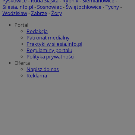
Pyskowice
-
Ruda Śląska
-
Rybnik
-
Siemianowice
-
Silesia.info.pl
-
Sosnowiec
-
Świętochłowice
-
Tychy
-
Wodzisław
-
Zabrze
-
Żory
Portal
CookieScriptConsent
4 tygodnie
CookieScript
Redakcja
wodzislaw.com.pl
Patronat medialny
Praktyki w silesia.info.pl
Regulaminy portalu
Polityka prywatności
Oferta
Napisz do nas
Reklama
VISITOR_PRIVACY_METADATA
5 miesię
YouTube
tygodn
.youtube.com