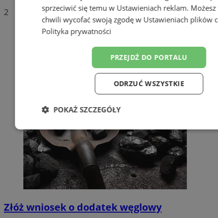
sprzeciwić się temu w
Ustawieniach reklam
. Możesz
2
chwili wycofać swoją zgodę w
Ustawieniach plików 
Polityka prywatności
PRZEJDŹ DO PORTALU
ODRZUĆ WSZYSTKIE
POKAŻ SZCZEGÓŁY
Niezbędne
Wydajność
Target
Funkcjonalność
Niesklasyfiko
Złóż wniosek o dodatek węglowy