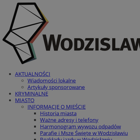
AKTUALNOŚCI
Wiadomości lokalne
Artykuły sponsorowane
KRYMINALNE
MIASTO
INFORMACJE O MIEŚCIE
Historia miasta
Ważne adresy i telefony
Harmonogram wywozu odpadów
Parafie i Msze Święte w Wodzisławiu
Rozkłady jazdy w Wodzisławiu