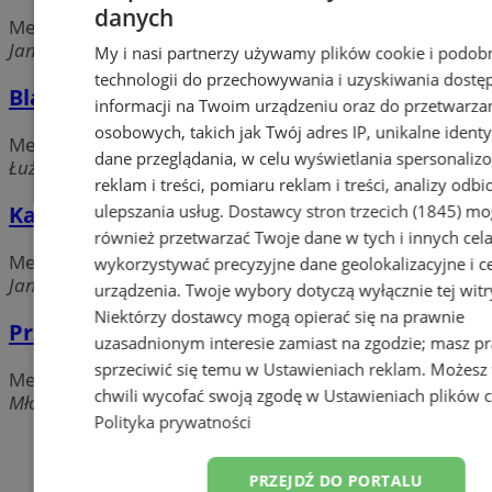
danych
Meble, kuchnie, zabudowy, akcesoria
Jana Pawła II, 44-300 Wodzisław Śląski
My i nasi partnerzy używamy plików cookie i podob
technologii do przechowywania i uzyskiwania dostę
Black Red White - MEBLUX GRYT
informacji na Twoim urządzeniu oraz do przetwarza
osobowych, takich jak Twój adres IP, unikalne identyf
Meble, kuchnie, zabudowy, akcesoria
dane przeglądania, w celu wyświetlania spersonali
Łużycka, 44-300 Wodzisław Sląski
reklam i treści, pomiaru reklam i treści, analizy odb
ulepszania usług.
Dostawcy stron trzecich (1845)
mo
Karbownik. Meble
również przetwarzać Twoje dane w tych i innych cel
Meble, kuchnie, zabudowy, akcesoria
wykorzystywać precyzyjne dane geolokalizacyjne i c
Jana Pawła II, 44-300 Wodzisław Śląski
urządzenia. Twoje wybory dotyczą wyłącznie tej witr
Niektórzy dostawcy mogą opierać się na prawnie
Przystań. Salon meblowy
uzasadnionym interesie zamiast na zgodzie; masz p
sprzeciwić się temu w
Ustawieniach reklam
. Możesz
Meble, kuchnie, zabudowy, akcesoria
chwili wycofać swoją zgodę w
Ustawieniach plików 
Młodzieżowa, 44-373 Wodzisław Śląski
Polityka prywatności
Dodaj firmę
PRZEJDŹ DO PORTALU
Pozostałe firmy w kategorii