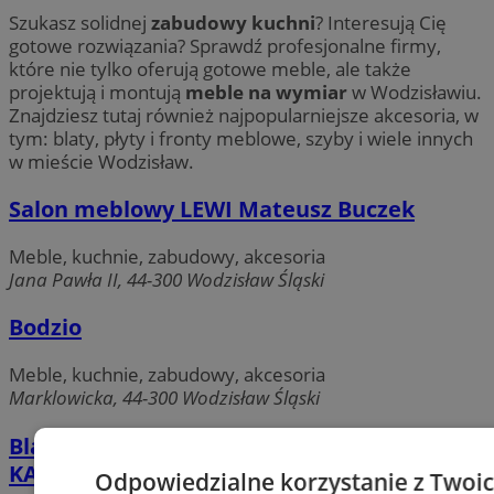
Szukasz solidnej
zabudowy kuchni
? Interesują Cię
gotowe rozwiązania? Sprawdź profesjonalne firmy,
które nie tylko oferują gotowe meble, ale także
projektują i montują
meble na wymiar
w Wodzisławiu.
Znajdziesz tutaj również najpopularniejsze akcesoria, w
tym: blaty, płyty i fronty meblowe, szyby i wiele innych
w mieście Wodzisław.
Salon meblowy LEWI Mateusz Buczek
Meble, kuchnie, zabudowy, akcesoria
Jana Pawła II, 44-300 Wodzisław Śląski
Bodzio
Meble, kuchnie, zabudowy, akcesoria
Marklowicka, 44-300 Wodzisław Śląski
Black Red White - Salon Meblowy
KARBOWNIK
Odpowiedzialne korzystanie z Twoi