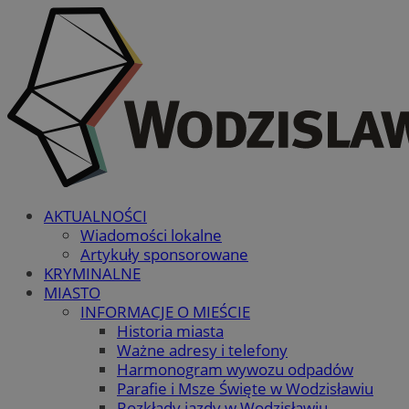
AKTUALNOŚCI
Wiadomości lokalne
Artykuły sponsorowane
KRYMINALNE
MIASTO
INFORMACJE O MIEŚCIE
Historia miasta
Ważne adresy i telefony
Harmonogram wywozu odpadów
Parafie i Msze Święte w Wodzisławiu
Rozkłady jazdy w Wodzisławiu