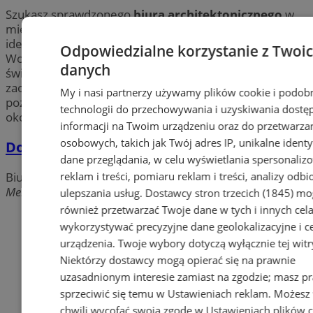
Szukasz sprawdzonego
biura architektonicznego
w
mieście Wodzisław? Chcesz zlecić projekt swojego
idealnego domu? Tutaj znajdziesz
biura projektowe
w
Odpowiedzialne korzystanie z Twoi
Wodzisławiu, które nie tylko profesjonalnie przygotują
danych
świetne
projekty architektoniczne
, ale także
zaoferują kompleksową obsługę w zakresie uzyskania
My i nasi partnerzy używamy plików cookie i podob
pozwolenia na budowę. Sprawdź najlepsze firmy w
technologii do przechowywania i uzyskiwania dostę
okolicy Wodzisławia!
informacji na Twoim urządzeniu oraz do przetwarza
osobowych, takich jak Twój adres IP, unikalne identyf
Domino Alpha
dane przeglądania, w celu wyświetlania spersonali
reklam i treści, pomiaru reklam i treści, analizy odb
Biura architektoniczne i projektowe
Mendego, 44-300 Wodzisław Śląski
ulepszania usług.
Dostawcy stron trzecich (1845)
mo
również przetwarzać Twoje dane w tych i innych cel
Dodaj firmę
wykorzystywać precyzyjne dane geolokalizacyjne i c
urządzenia. Twoje wybory dotyczą wyłącznie tej witr
Pozostałe firmy w kategorii
Niektórzy dostawcy mogą opierać się na prawnie
uzasadnionym interesie zamiast na zgodzie; masz p
reklama
sprzeciwić się temu w
Ustawieniach reklam
. Możesz
chwili wycofać swoją zgodę w
Ustawieniach plików 