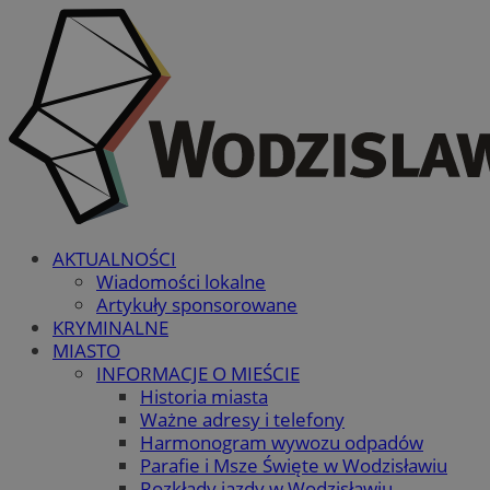
AKTUALNOŚCI
Wiadomości lokalne
Artykuły sponsorowane
KRYMINALNE
MIASTO
INFORMACJE O MIEŚCIE
Historia miasta
Ważne adresy i telefony
Harmonogram wywozu odpadów
Parafie i Msze Święte w Wodzisławiu
Rozkłady jazdy w Wodzisławiu