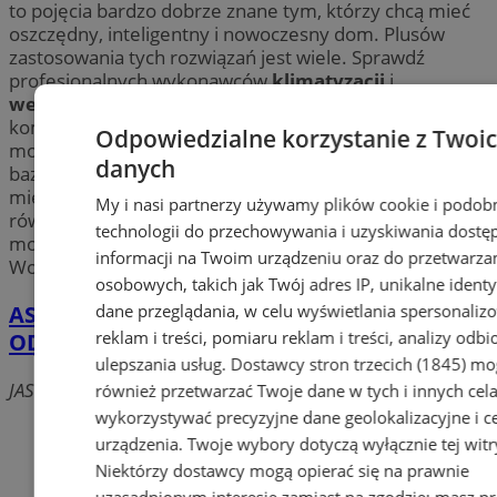
to pojęcia bardzo dobrze znane tym, którzy chcą mieć
oszczędny, inteligentny i nowoczesny dom. Plusów
zastosowania tych rozwiązań jest wiele. Sprawdź
profesjonalnych wykonawców
klimatyzacji
i
wentylacji
w Wodzisławiu. Skorzystaj z
kompleksowych usług w zakresie projektowania,
Odpowiedzialne korzystanie z Twoi
montażu i serwisu czy czyszczenia
klimatyzacji
. Nasza
danych
baza firm pomoże Ci wybrać firmę godną polecenia w
miejscowości Wodzisław. W tej kategorii znajdziesz
My i nasi partnerzy używamy plików cookie i podob
również firmy, które zajmują się
fotowoltaiką
–
technologii do przechowywania i uzyskiwania dostę
montażem i serwisem paneli fotowoltaicznych w
informacji na Twoim urządzeniu oraz do przetwarza
Wodzisławiu.
osobowych, takich jak Twój adres IP, unikalne identyf
dane przeglądania, w celu wyświetlania spersonali
ASLANDI SPÓŁKA Z OGRANICZONĄ
reklam i treści, pomiaru reklam i treści, analizy odb
ODPOWIEDZIALNOŚCIĄ
ulepszania usług.
Dostawcy stron trzecich (1845)
mo
JASTRZĘBSKA, 44-300 WODZISŁAW ŚLĄSKI
również przetwarzać Twoje dane w tych i innych cel
wykorzystywać precyzyjne dane geolokalizacyjne i c
Dodaj firmę
urządzenia. Twoje wybory dotyczą wyłącznie tej witr
Niektórzy dostawcy mogą opierać się na prawnie
Pozostałe firmy w kategorii
uzasadnionym interesie zamiast na zgodzie; masz p