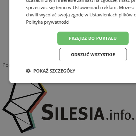
sprzeciwić się temu w
Ustawieniach reklam
. Możesz
reklama
chwili wycofać swoją zgodę w
Ustawieniach plików 
Polityka prywatności
Tworzenie stron www -
Wodzisław Śląski
PRZEJDŹ DO PORTALU
reklama
reklama
ODRZUĆ WSZYSTKIE
Portal należy do sieci
POKAŻ SZCZEGÓŁY
Niezbędne
Wydajność
Target
Funkcjonalność
Niesklasyfiko