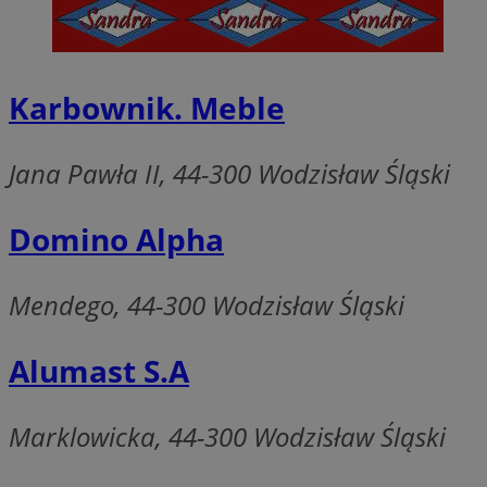
CookieScriptConse
Karbownik. Meble
Jana Pawła II, 44-300 Wodzisław Śląski
VISITOR_PRIVACY_
Domino Alpha
Mendego, 44-300 Wodzisław Śląski
suid
Alumast S.A
Nazwa
Marklowicka, 44-300 Wodzisław Śląski
Pro
Nazwa
Nazwa
Do
Nazwa
ustat_bzgfew1atv22
sa-user-id
google_push
.bi