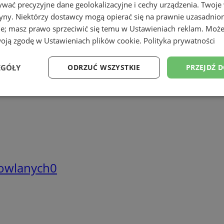
wać precyzyjne dane geolokalizacyjne i cechy urządzenia. Twoje
tryny. Niektórzy dostawcy mogą opierać się na prawnie uzasadnio
ie; masz prawo sprzeciwić się temu w
Ustawieniach reklam
. Może
woją zgodę w
Ustawieniach plików cookie
.
Polityka prywatności
soria
6
brazu, rolnictwo
1
EGÓŁY
ODRZUĆ WSZYSTKIE
PRZEJDŹ 
Wydajność
Targetowanie
Funkcjonalność
Ni
owlanych
0
ezbędne
Wydajność
Targetowanie
Funkcjonalność
Niesklasyfikow
ie umożliwiają korzystanie z podstawowych funkcji strony internetowej, takich jak log
Bez niezbędnych plików cookie nie można prawidłowo korzystać ze strony internetowe
Okres
Provider
/
Domena
Opis
przechowywania