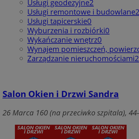
Usługi geodezyjne
2
QeSessID
Usługi remontowe i budowlane
SessID
Usługi tapicerskie
0
MvSessID
Wyburzenia i rozbiórki
0
INGRESSCOOKIE
Wykańczanie wnętrz
0
Wynajem pomieszczeń, powierz
euds
Zarządzanie nieruchomościami
2
__cf_bm
Salon Okien i Drzwi Sandra
li_gc
26 Marca 160 (na przeciwko szpitala), 44
__Secure-ROLLOU