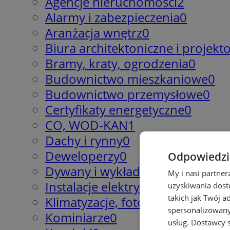
Agencje nieruchomości
2
Alarmy i zabezpieczenia
0
Aranżacja wnętrz
0
Biura architektoniczne i projek
Bramy, kraty, ogrodzenia
0
Budownictwo mieszkaniowe
0
Budownictwo przemysłowe
0
Certyfikaty energetyczne
0
CO, WOD-KAN
1
Dachy i rynny
0
Deweloperzy
0
Odpowiedzia
Dywany i wykładziny
2
My i nasi partne
Instalacje elektryczne, gazowe i
uzyskiwania dost
takich jak Twój a
Klimatyzacje, fotowoltaika
1
spersonalizowanyc
Kominiarze
0
usług.
Dostawcy s