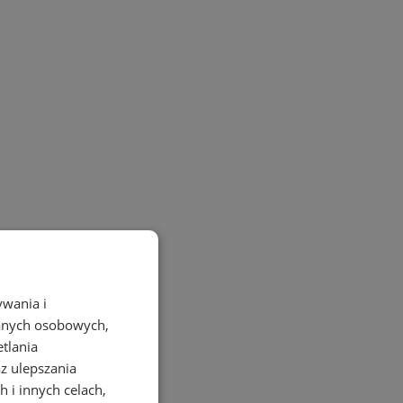
ywania i
danych osobowych,
etlania
az ulepszania
 i innych celach,