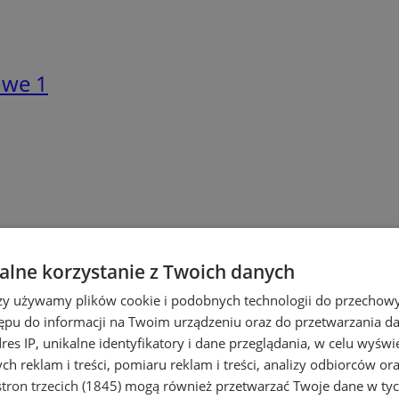
towe
1
lne korzystanie z Twoich danych
rzy używamy plików cookie i podobnych technologii do przechow
 grzewcze
1
ępu do informacji na Twoim urządzeniu oraz do przetwarzania 
dres IP, unikalne identyfikatory i dane przeglądania, w celu wyświ
h reklam i treści, pomiaru reklam i treści, analizy odbiorców or
tron trzecich (1845)
mogą również przetwarzać Twoje dane w tych