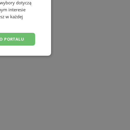
 wybory dotyczą
nym interesie
sz w każdej
DO PORTALU
esklasyfikowane
ane
owanie użytkownika i
j.