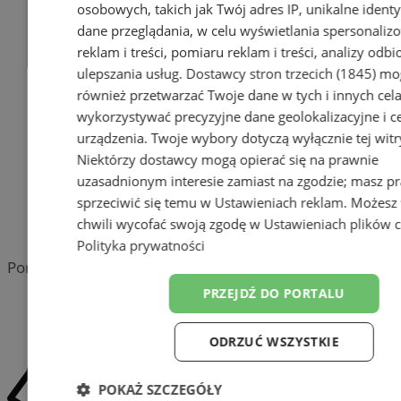
osobowych, takich jak Twój adres IP, unikalne identyf
Dodaj firmę
dane przeglądania, w celu wyświetlania spersonali
reklam i treści, pomiaru reklam i treści, analizy odb
Pozostałe firmy w kategorii
ulepszania usług.
Dostawcy stron trzecich (1845)
mo
również przetwarzać Twoje dane w tych i innych cel
reklama
wykorzystywać precyzyjne dane geolokalizacyjne i c
urządzenia. Twoje wybory dotyczą wyłącznie tej witr
Tworzenie stron www -
Niektórzy dostawcy mogą opierać się na prawnie
Wodzisław Śląski
uzasadnionym interesie zamiast na zgodzie; masz p
reklama
sprzeciwić się temu w
Ustawieniach reklam
. Możesz
chwili wycofać swoją zgodę w
Ustawieniach plików 
reklama
Polityka prywatności
Portal należy do sieci
PRZEJDŹ DO PORTALU
ODRZUĆ WSZYSTKIE
POKAŻ SZCZEGÓŁY