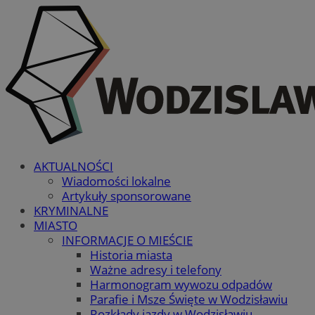
AKTUALNOŚCI
Wiadomości lokalne
Artykuły sponsorowane
KRYMINALNE
MIASTO
INFORMACJE O MIEŚCIE
Historia miasta
Ważne adresy i telefony
Harmonogram wywozu odpadów
Parafie i Msze Święte w Wodzisławiu
Rozkłady jazdy w Wodzisławiu