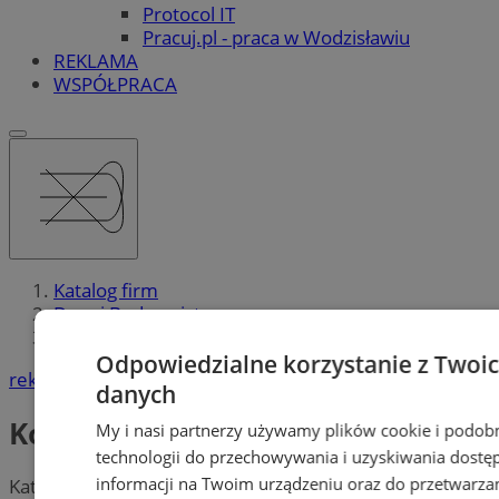
Protocol IT
Pracuj.pl - praca w Wodzisławiu
REKLAMA
WSPÓŁPRACA
Katalog firm
Dom i Budownictwo
Kominki
Odpowiedzialne korzystanie z Twoi
reklama
danych
Kominki
My i nasi partnerzy używamy plików cookie i podob
technologii do przechowywania i uzyskiwania dostę
informacji na Twoim urządzeniu oraz do przetwarza
Kategoria nie zawiera żadnych prezentacji firm.