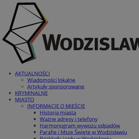
AKTUALNOŚCI
Wiadomości lokalne
Artykuły sponsorowane
KRYMINALNE
MIASTO
INFORMACJE O MIEŚCIE
Historia miasta
Ważne adresy i telefony
Harmonogram wywozu odpadów
Parafie i Msze Święte w Wodzisławiu
Rozkłady jazdy w Wodzisławiu