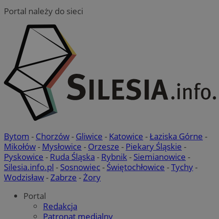
Portal należy do sieci
Bytom
-
Chorzów
-
Gliwice
-
Katowice
-
Łaziska Górne
-
Mikołów
-
Mysłowice
-
Orzesze
-
Piekary Śląskie
-
Pyskowice
-
Ruda Śląska
-
Rybnik
-
Siemianowice
-
Silesia.info.pl
-
Sosnowiec
-
Świętochłowice
-
Tychy
-
Wodzisław
-
Zabrze
-
Żory
Portal
Redakcja
Patronat medialny