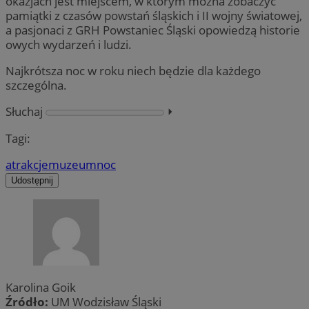
okazjach jest miejscem, w którym można zobaczyć
pamiątki z czasów powstań śląskich i II wojny światowej,
a pasjonaci z GRH Powstaniec Śląski opowiedzą historie
owych wydarzeń i ludzi.
Najkrótsza noc w roku niech będzie dla każdego
szczególna.
Słuchaj
⏵︎
Tagi:
atrakcje
muzeum
noc
Udostępnij
Karolina Goik
Źródło:
UM Wodzisław Śląski