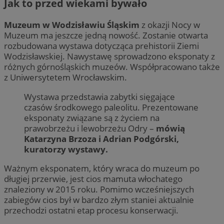
Jak to przed wiekami bywało
Muzeum w Wodzisławiu Śląskim
z okazji Nocy w
Muzeum ma jeszcze jedną nowość. Zostanie otwarta
rozbudowana wystawa dotycząca prehistorii Ziemi
Wodzisławskiej. Nawystawę sprowadzono eksponaty z
różnych górnośląskich muzeów. Współpracowano także
z Uniwersytetem Wrocławskim.
Wystawa przedstawia zabytki sięgające
czasów środkowego paleolitu. Prezentowane
eksponaty związane są z życiem na
prawobrzeżu i lewobrzeżu Odry –
mówią
Katarzyna Brzoza i Adrian Podgórski,
kuratorzy wystawy.
Ważnym eksponatem, który wraca do muzeum po
długiej przerwie, jest cios mamuta włochatego
znaleziony w 2015 roku. Pomimo wcześniejszych
zabiegów cios był w bardzo złym staniei aktualnie
przechodzi ostatni etap procesu konserwacji.