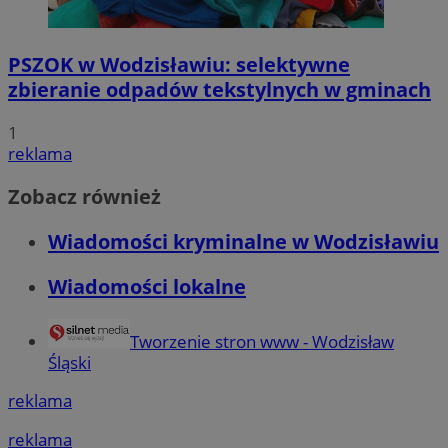
SessID
wodzislaw.com.pl
1 r
PSZOK w Wodzisławiu: selektywne
zbieranie odpadów tekstylnych w gminach
MvSessID
wodzislaw.com.pl
1 r
1
reklama
INGRESSCOOKIE
Ses
NGINX Inc.
bh.contextweb.com
Zobacz również
Wiadomości kryminalne w Wodzisławiu
Wiadomości lokalne
euds
.rfihub.com
Ses
Googl
Tworzenie stron www - Wodzisław
Śląski
reklama
reklama