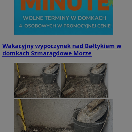
Wakacyjny wypoczynek nad Bałtykiem w
domkach Szmaragdowe Morze
CookieScriptConsent
4 tygodni
CookieScript
wodzislaw.com.pl