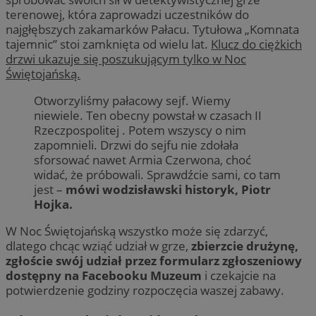
terenowej, która zaprowadzi uczestników do
najgłębszych zakamarków Pałacu. Tytułowa „Komnata
tajemnic” stoi zamknięta od wielu lat.
Klucz do ciężkich
drzwi ukazuje się poszukującym tylko w Noc
Świętojańską.
Otworzyliśmy pałacowy sejf. Wiemy
niewiele. Ten obecny powstał w czasach II
Rzeczpospolitej . Potem wszyscy o nim
zapomnieli. Drzwi do sejfu nie zdołała
sforsować nawet Armia Czerwona, choć
widać, że próbowali. Sprawdźcie sami, co tam
jest –
mówi wodzisławski historyk, Piotr
Hojka.
W Noc Świętojańską wszystko może się zdarzyć,
dlatego chcąc wziąć udział w grze,
zbierzcie drużynę,
zgłoście swój udział przez formularz zgłoszeniowy
dostępny na Facebooku Muzeum
i czekajcie na
potwierdzenie godziny rozpoczęcia waszej zabawy.