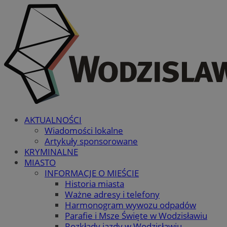
AKTUALNOŚCI
Wiadomości lokalne
Artykuły sponsorowane
KRYMINALNE
MIASTO
INFORMACJE O MIEŚCIE
Historia miasta
Ważne adresy i telefony
Harmonogram wywozu odpadów
Parafie i Msze Święte w Wodzisławiu
Rozkłady jazdy w Wodzisławiu