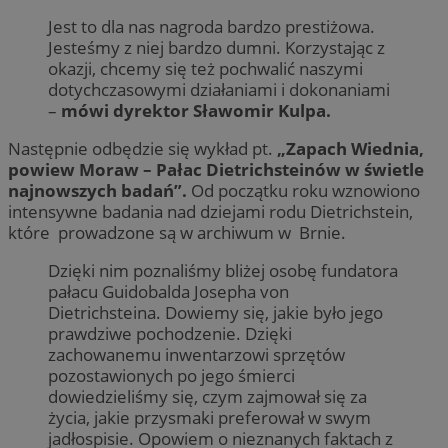
Jest to dla nas nagroda bardzo prestiżowa.
Jesteśmy z niej bardzo dumni. Korzystając z
okazji, chcemy się też pochwalić naszymi
dotychczasowymi działaniami i dokonaniami
–
mówi dyrektor Sławomir Kulpa.
Następnie odbędzie się wykład pt.
„Zapach Wiednia,
powiew Moraw – Pałac Dietrichsteinów w świetle
najnowszych badań”.
Od początku roku wznowiono
intensywne badania nad dziejami rodu Dietrichstein,
które prowadzone są w archiwum w Brnie.
Dzięki nim poznaliśmy bliżej osobę fundatora
pałacu Guidobalda Josepha von
Dietrichsteina. Dowiemy się, jakie było jego
prawdziwe pochodzenie. Dzięki
zachowanemu inwentarzowi sprzętów
pozostawionych po jego śmierci
dowiedzieliśmy się, czym zajmował się za
życia, jakie przysmaki preferował w swym
jadłospisie. Opowiem o nieznanych faktach z