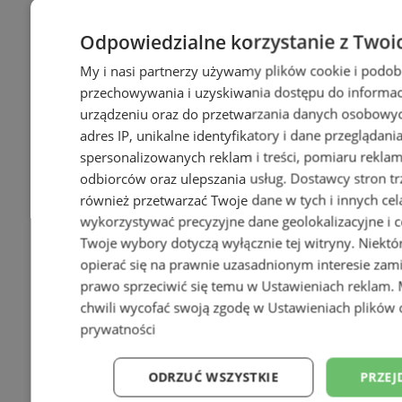
Odpowiedzialne korzystanie z Twoi
My i nasi partnerzy używamy plików cookie i podob
przechowywania i uzyskiwania dostępu do informac
urządzeniu oraz do przetwarzania danych osobowych
adres IP, unikalne identyfikatory i dane przeglądani
spersonalizowanych reklam i treści, pomiaru reklam i
odbiorców oraz ulepszania usług.
Dostawcy stron tr
również przetwarzać Twoje dane w tych i innych cel
wykorzystywać precyzyjne dane geolokalizacyjne i c
Twoje wybory dotyczą wyłącznie tej witryny. Niekt
opierać się na prawnie uzasadnionym interesie zami
prawo sprzeciwić się temu w
Ustawieniach reklam
.
chwili wycofać swoją zgodę w
Ustawieniach plików 
prywatności
ODRZUĆ WSZYSTKIE
PRZEJ