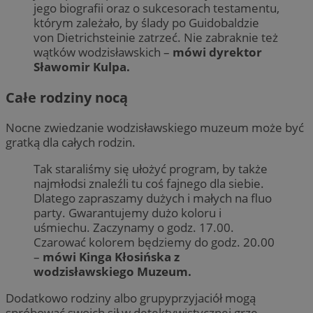
jego biografii oraz o sukcesorach testamentu,
którym zależało, by ślady po Guidobaldzie
von Dietrichsteinie zatrzeć. Nie zabraknie też
wątków wodzisławskich –
mówi dyrektor
Sławomir Kulpa.
Całe rodziny nocą
Nocne zwiedzanie wodzisławskiego muzeum może być
gratką dla całych rodzin.
Tak staraliśmy się ułożyć program, by także
najmłodsi znaleźli tu coś fajnego dla siebie.
Dlatego zapraszamy dużych i małych na fluo
party. Gwarantujemy dużo koloru i
uśmiechu. Zaczynamy o godz. 17.00.
Czarować kolorem będziemy do godz. 20.00
–
mówi Kinga Kłosińska z
wodzisławskiego Muzeum.
Dodatkowo rodziny albo grupyprzyjaciół mogą
spróbować swoich sił w detektywistycznej grze