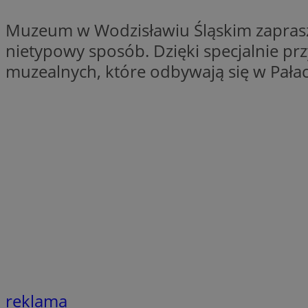
QeSessID
Muzeum w Wodzisławiu Śląskim zaprasza
SessID
nietypowy sposób. Dzięki specjalnie prz
MvSessID
muzealnych, które odbywają się w Pałac
INGRESSCOOKIE
euds
__cf_bm
li_gc
__Secure-ROLLOU
reklama