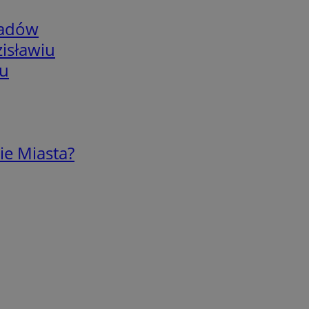
adów
isławiu
iu
ie Miasta?