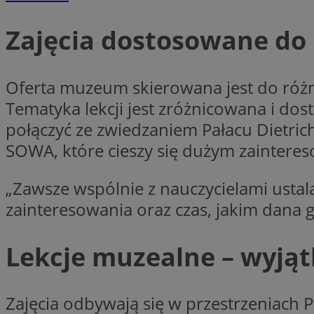
Zajęcia dostosowane do
CookieScriptConse
Oferta muzeum skierowana jest do róż
Tematyka lekcji jest zróżnicowana i d
VISITOR_PRIVACY_
połączyć ze zwiedzaniem Pałacu Dietri
SOWA, które cieszy się dużym zaintere
„Zawsze wspólnie z nauczycielami ustal
zainteresowania oraz czas, jakim dana
suid
Lekcje muzealne – wyją
Nazwa
Pro
Nazwa
Nazwa
Do
Zajęcia odbywają się w przestrzeniach Pa
Nazwa
ustat_bzgfew1atv22
sa-user-id
google_push
.bi