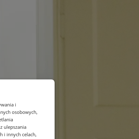
ywania i
danych osobowych,
etlania
az ulepszania
 i innych celach,