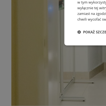
w tym wykorzysty
wyłącznie tej wi
zamiast na zgodz
chwili wycofać s
POKAŻ SZCZ
Niezbędne
Ni
Niezbędne pliki cook
zarządzanie kontem. 
Nazwa