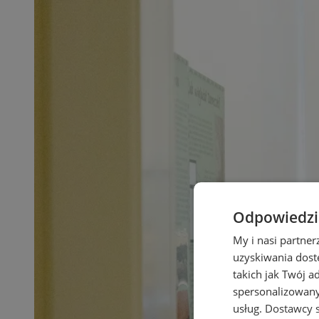
Odpowiedzia
My i nasi partne
uzyskiwania dost
takich jak Twój a
spersonalizowanyc
usług.
Dostawcy s