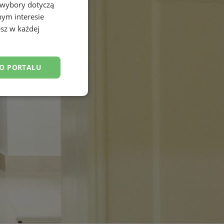
 wybory dotyczą
nym interesie
sz w każdej
DO PORTALU
esklasyfikowane
ane
owanie użytkownika i
j.