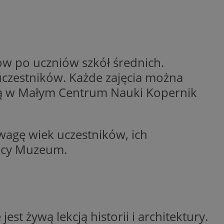
ctwem bezpiecznych
 tym samym
nych danych.
rzez usługę Cookie-
preferencji
 na pliki cookie.
ookie Cookie-
w po uczniów szkół średnich.
uczestników. Każde zajęcia można
nformacje o zgodzie
ncjach dotyczących
ytą w Małym Centrum Nauki Kopernik
ia z witryny.
olityki prywatności
ich przestrzeganie
temu użytkownik nie
woich preferencji,
 z regulacjami
wagę wiek uczestników, ich
nicy Muzeum.
 identyfikatora
st żywą lekcją historii i architektury.
 i przechowywania
ia interakcji