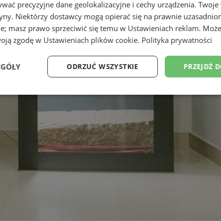
wać precyzyjne dane geolokalizacyjne i cechy urządzenia. Twoje
tryny. Niektórzy dostawcy mogą opierać się na prawnie uzasadnio
ie; masz prawo sprzeciwić się temu w
Ustawieniach reklam
. Może
woją zgodę w
Ustawieniach plików cookie
.
Polityka prywatności
EGÓŁY
ODRZUĆ WSZYSTKIE
PRZEJDŹ 
Wydajność
Targetowanie
Funkcjonalność
Ni
ezbędne
Wydajność
Targetowanie
Funkcjonalność
Niesklasyfikow
ie umożliwiają korzystanie z podstawowych funkcji strony internetowej, takich jak log
Bez niezbędnych plików cookie nie można prawidłowo korzystać ze strony internetowe
Okres
Provider
/
Domena
Opis
przechowywania