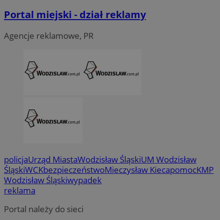
Portal miejski - dział reklamy
Agencje reklamowe, PR
VISITOR_PRIVACY_METADATA
5 miesi
YouTube
tygod
.youtube.com
policja
Urząd Miasta
Wodzisław Śląski
UM Wodzisław
Śląski
WCK
bezpieczeństwo
Mieczysław Kieca
pomoc
KMP
Wodzisław Śląski
wypadek
reklama
Portal należy do sieci