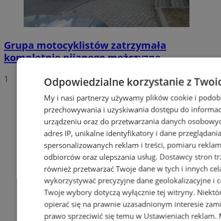
Grupa motocyklistów zatrzymała
kompletnie pijanego mężczyznę
1
Odpowiedzialne korzystanie z Twoi
My i nasi partnerzy używamy plików cookie i podob
przechowywania i uzyskiwania dostępu do informac
urządzeniu oraz do przetwarzania danych osobowych
adres IP, unikalne identyfikatory i dane przeglądani
spersonalizowanych reklam i treści, pomiaru reklam i
odbiorców oraz ulepszania usług.
Dostawcy stron tr
również przetwarzać Twoje dane w tych i innych cel
wykorzystywać precyzyjne dane geolokalizacyjne i c
Twoje wybory dotyczą wyłącznie tej witryny. Niekt
opierać się na prawnie uzasadnionym interesie zami
prawo sprzeciwić się temu w
Ustawieniach reklam
.