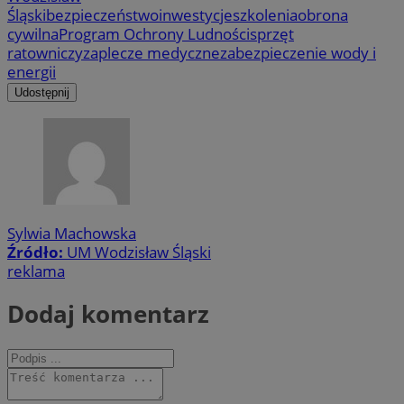
Śląski
bezpieczeństwo
inwestycje
szkolenia
obrona
cywilna
Program Ochrony Ludności
sprzęt
ratowniczy
zaplecze medyczne
zabezpieczenie wody i
energii
Udostępnij
Sylwia Machowska
Źródło:
UM Wodzisław Śląski
reklama
Dodaj komentarz