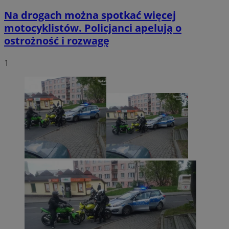
Na drogach można spotkać więcej
motocyklistów. Policjanci apelują o
ostrożność i rozwagę
1