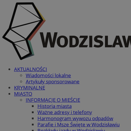
AKTUALNOŚCI
Wiadomości lokalne
Artykuły sponsorowane
KRYMINALNE
MIASTO
INFORMACJE O MIEŚCIE
Historia miasta
Ważne adresy i telefony
Harmonogram wywozu odpadów
Parafie i Msze Święte w Wodzisławiu
Rozkłady jazdy w Wodzisławiu