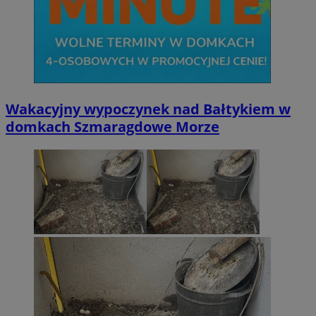
li_gc
5 miesi
LinkedIn
tygod
Corporation
.linkedin.com
Wakacyjny wypoczynek nad Bałtykiem w
domkach Szmaragdowe Morze
__Secure-ROLLOUT_TOKEN
.youtube.com
5 miesi
tygod