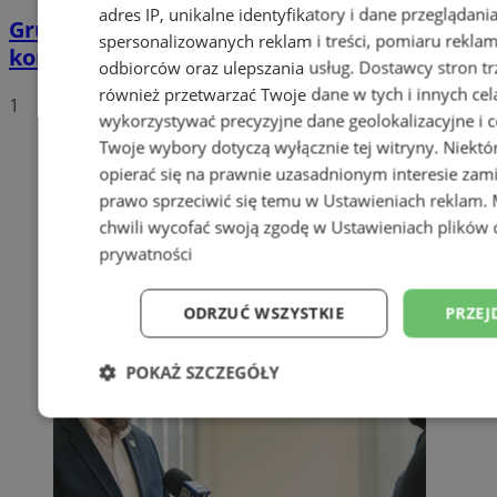
adres IP, unikalne identyfikatory i dane przeglądani
Grupa motocyklistów zatrzymała
spersonalizowanych reklam i treści, pomiaru reklam i
kompletnie pijanego mężczyznę
odbiorców oraz ulepszania usług.
Dostawcy stron tr
również przetwarzać Twoje dane w tych i innych cel
1
wykorzystywać precyzyjne dane geolokalizacyjne i c
Twoje wybory dotyczą wyłącznie tej witryny. Niekt
opierać się na prawnie uzasadnionym interesie zami
prawo sprzeciwić się temu w
Ustawieniach reklam
.
chwili wycofać swoją zgodę w
Ustawieniach plików 
prywatności
ODRZUĆ WSZYSTKIE
PRZEJ
POKAŻ SZCZEGÓŁY
Niezbędne
Wydajność
Targetowani