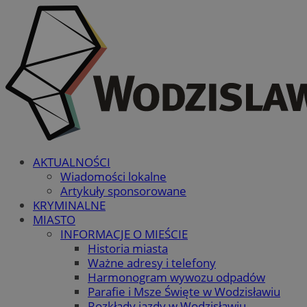
AKTUALNOŚCI
Wiadomości lokalne
Artykuły sponsorowane
KRYMINALNE
MIASTO
INFORMACJE O MIEŚCIE
Historia miasta
Ważne adresy i telefony
Harmonogram wywozu odpadów
Parafie i Msze Święte w Wodzisławiu
Rozkłady jazdy w Wodzisławiu