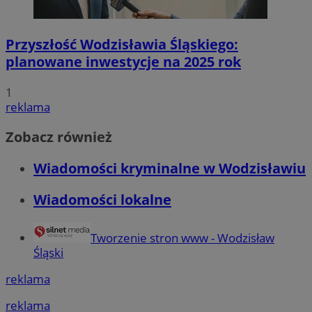
Niesklasyfikowane
Przyszłość Wodzisławia Śląskiego:
planowane inwestycje na 2025 rok
1
reklama
Niezbędne
Wydajność
Targetowanie
Funkcjonalno
Niezbędne pliki cookie umożliwiają korzystanie z podstawowych fun
Zobacz również
takich jak logowanie użytkownika i zarządzanie kontem. Bez niezb
można prawidłowo korzystać ze strony internetowej.
Wiadomości kryminalne w Wodzisławiu
Okr
Nazwa
Provider
/
Domena
przechow
Wiadomości lokalne
QeSessID
wodzislaw.com.pl
1 r
Tworzenie stron www - Wodzisław
SessID
wodzislaw.com.pl
1 r
Śląski
reklama
MvSessID
wodzislaw.com.pl
1 r
reklama