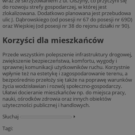
wraz ze skrzyżowaniem z ul. Olszyny, co przyczyni się
do rozwoju strefy gospodarczej, w której jest
zlokalizowana. Dodatkowo planowana jest przebudowa
ulic J. Dąbrowskiego (od posesji nr 67 do posesji nr 69D)
oraz Wiejskiej (od posesji nr 38 do rejonu działki nr 90).
Korzyści dla mieszkańców
Przede wszystkim polepszenie infrastruktury drogowej,
zwiększenie bezpieczeństwa, komfortu, wygody i
sprawnej komunikacji użytkowników ruchu. Korzystnie
wpłynie też na estetykę i zagospodarowanie terenu, a
bezpośrednio przełoży się także na poprawę warunków
życia wodzisławian i rozwój społeczno-gospodarczy.
Ułatwi docieranie mieszkańców np. do miejsca pracy,
nauki, ośrodków zdrowia oraz innych obiektów
użyteczności publicznej i handlowych.
Słuchaj
⏵︎
Tagi: