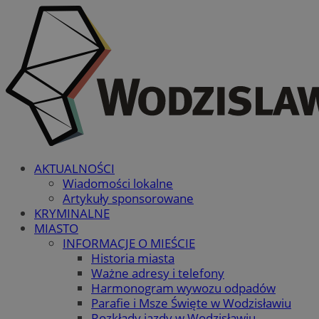
AKTUALNOŚCI
Wiadomości lokalne
Artykuły sponsorowane
KRYMINALNE
MIASTO
INFORMACJE O MIEŚCIE
Historia miasta
Ważne adresy i telefony
Harmonogram wywozu odpadów
Parafie i Msze Święte w Wodzisławiu
Rozkłady jazdy w Wodzisławiu