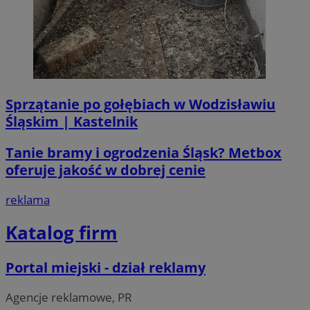
Sprzątanie po gołębiach w Wodzisławiu
Śląskim | Kastelnik
Tanie bramy i ogrodzenia Śląsk? Metbox
oferuje jakość w dobrej cenie
reklama
Katalog firm
CookieScriptConsent
4 tygodni
CookieScript
wodzislaw.com.pl
Portal miejski - dział reklamy
Agencje reklamowe, PR