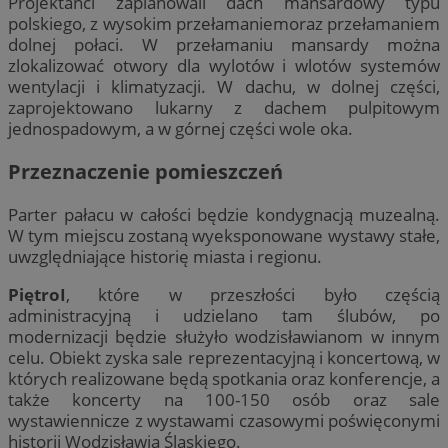
Projektanci zaplanowali dach mansardowy typu
polskiego, z wysokim przełamaniemoraz przełamaniem
dolnej połaci. W przełamaniu mansardy można
zlokalizować otwory dla wylotów i wlotów systemów
wentylacji i klimatyzacji. W dachu, w dolnej części,
zaprojektowano lukarny z dachem pulpitowym
jednospadowym, a w górnej części wole oka.
Przeznaczenie pomieszczeń
Parter pałacu w całości będzie kondygnacją muzealną.
W tym miejscu zostaną wyeksponowane wystawy stałe,
uwzględniające historię miasta i regionu.
PiętroI
, które w przeszłości było częścią
administracyjną i udzielano tam ślubów, po
modernizacji będzie służyło wodzisławianom w innym
celu. Obiekt zyska sale reprezentacyjną i koncertową, w
których realizowane będą spotkania oraz konferencje, a
także koncerty na 100-150 osób oraz sale
wystawiennicze z wystawami czasowymi poświęconymi
historii Wodzisławia Śląskiego.