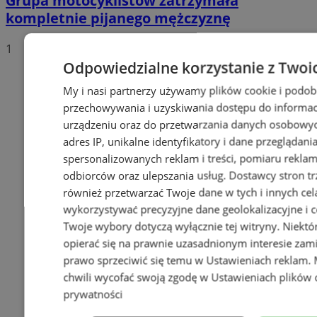
Grupa motocyklistów zatrzymała
kompletnie pijanego mężczyznę
1
Odpowiedzialne korzystanie z Twoi
My i nasi partnerzy używamy plików cookie i podob
przechowywania i uzyskiwania dostępu do informac
urządzeniu oraz do przetwarzania danych osobowych
adres IP, unikalne identyfikatory i dane przeglądani
spersonalizowanych reklam i treści, pomiaru reklam i
odbiorców oraz ulepszania usług.
Dostawcy stron tr
również przetwarzać Twoje dane w tych i innych cel
wykorzystywać precyzyjne dane geolokalizacyjne i c
Twoje wybory dotyczą wyłącznie tej witryny. Niekt
opierać się na prawnie uzasadnionym interesie zami
prawo sprzeciwić się temu w
Ustawieniach reklam
.
chwili wycofać swoją zgodę w
Ustawieniach plików 
prywatności