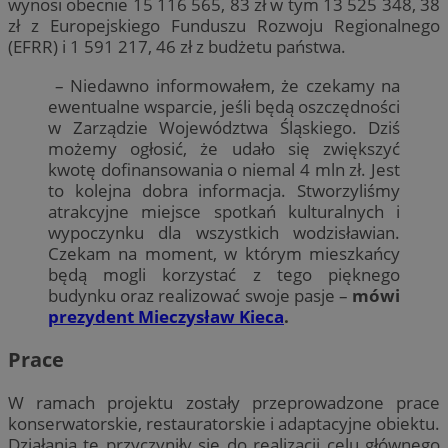
wynosi obecnie 15 116 565, 83 zł w tym 13 525 348, 38
zł z Europejskiego Funduszu Rozwoju Regionalnego
(EFRR) i 1 591 217, 46 zł z budżetu państwa.
– Niedawno informowałem, że czekamy na
ewentualne wsparcie, jeśli będą oszczędności
w Zarządzie Województwa Śląskiego. Dziś
możemy ogłosić, że udało się zwiększyć
kwotę dofinansowania o niemal 4 mln zł. Jest
to kolejna dobra informacja. Stworzyliśmy
atrakcyjne miejsce spotkań kulturalnych i
wypoczynku dla wszystkich wodzisławian.
Czekam na moment, w którym mieszkańcy
będą mogli korzystać z tego pięknego
budynku oraz realizować swoje pasje –
mówi
prezydent Mieczysław Kieca
.
Prace
W ramach projektu zostały przeprowadzone prace
konserwatorskie, restauratorskie i adaptacyjne obiektu.
Działania te przyczyniły się do realizacji celu głównego