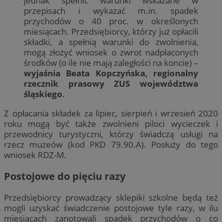
jednak spełnić warunki wskazane w
przepisach i wykazać m.in. spadek
przychodów o 40 proc. w określonych
miesiącach. Przedsiębiorcy, którzy już opłacili
składki, a spełnią warunki do zwolnienia,
mogą złożyć wniosek o zwrot nadpłaconych
środków (o ile nie mają zaległości na koncie) –
wyjaśnia Beata Kopczyńska, regionalny
rzecznik prasowy ZUS województwa
śląskiego
.
Z opłacania składek za lipiec, sierpień i wrzesień 2020
roku mogą być także zwolnieni piloci wycieczek i
przewodnicy turystyczni, którzy świadczą usługi na
rzecz muzeów (kod PKD 79.90.A). Posłuży do tego
wniosek RDZ-M.
Postojowe do pięciu razy
Przedsiębiorcy prowadzący sklepiki szkolne będą też
mogli uzyskać świadczenie postojowe tyle razy, w ilu
miesiącach zanotowali spadek przychodów o co