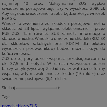
najmniej 40 proc. Maksymalnie ZUS wypłaci
świadczenie postojowe pięć razy w wysokości 2080 zł.
Aby uzyskać świadczenie, trzeba będzie złożyć wniosek
RSP-SK.
Wnioski o zwolnienie ze składek i postojowe można
składać od 23 lipca, wyłącznie elektronicznie – przez
PUE ZUS. Tam również ZUS zamieści informację o
statusie wniosku. Wnioski o umorzenie składek (RDZ-SK
dla sklepików szkolnych oraz RDZ-M dla pilotów
wycieczek i przewodników) będzie można złożyć do
końca września.
ZUS do tej pory udzielił wsparcia przedsiębiorcom na
ok. 37,5 mld złotych. W ramach wszystkich odsłon
tarczy antykryzysowej Zakład realizował różne formy
wsparcia, w tym zwolnienie ze składek (15 mld zł) oraz
świadczenie postojowe (6,4 mld zł).
Słuchaj
⏵︎
Tagi:
przedsiębiorcy
ZUS