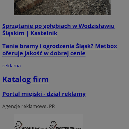
Sprzątanie po gołębiach w Wodzisławiu
Śląskim | Kastelnik
Tanie bramy i ogrodzenia Śląsk? Metbox
oferuje jakość w dobrej cenie
li_gc
5 miesi
LinkedIn
tygod
Corporation
.linkedin.com
reklama
Katalog firm
__Secure-ROLLOUT_TOKEN
.youtube.com
5 miesi
tygod
Portal miejski - dział reklamy
Agencje reklamowe, PR