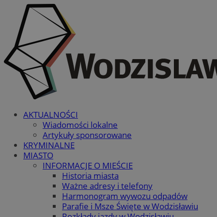
AKTUALNOŚCI
Wiadomości lokalne
Artykuły sponsorowane
KRYMINALNE
MIASTO
INFORMACJE O MIEŚCIE
Historia miasta
Ważne adresy i telefony
Harmonogram wywozu odpadów
Parafie i Msze Święte w Wodzisławiu
Rozkłady jazdy w Wodzisławiu