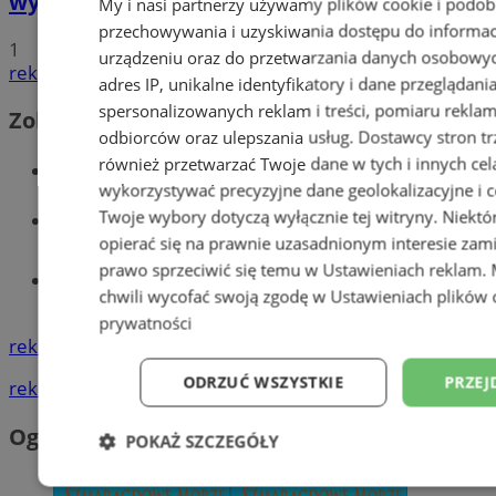
wypadku. 20-latek trafił do aresztu
My i nasi partnerzy używamy plików cookie i podob
przechowywania i uzyskiwania dostępu do informac
1
urządzeniu oraz do przetwarzania danych osobowych
reklama
adres IP, unikalne identyfikatory i dane przeglądani
spersonalizowanych reklam i treści, pomiaru reklam i
Zobacz również
odbiorców oraz ulepszania usług.
Dostawcy stron tr
również przetwarzać Twoje dane w tych i innych cel
Wiadomości kryminalne w Wodzisławiu
wykorzystywać precyzyjne dane geolokalizacyjne i c
Twoje wybory dotyczą wyłącznie tej witryny. Niekt
Wiadomości lokalne
opierać się na prawnie uzasadnionym interesie zami
prawo sprzeciwić się temu w
Ustawieniach reklam
.
Tworzenie stron www - Wodzisław
chwili wycofać swoją zgodę w
Ustawieniach plików 
Śląski
prywatności
reklama
ODRZUĆ WSZYSTKIE
PRZEJ
reklama
Ogłoszenia
POKAŻ SZCZEGÓŁY
Niezbędne
Wydajność
Targetowani