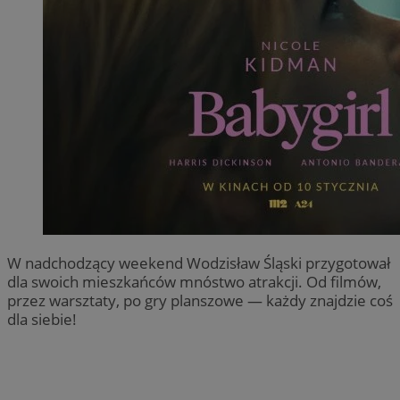
W nadchodzący weekend Wodzisław Śląski przygotował
dla swoich mieszkańców mnóstwo atrakcji. Od filmów,
przez warsztaty, po gry planszowe — każdy znajdzie coś
dla siebie!