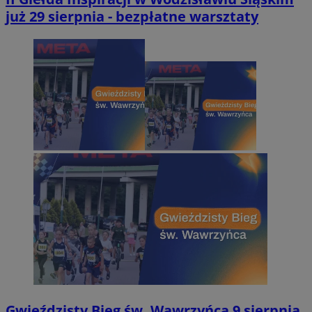
już 29 sierpnia - bezpłatne warsztaty
Gwieździsty Bieg św. Wawrzyńca 9 sierpnia