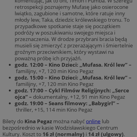
komentując, jak to oni, Timon i Pumba. W szeregu
retrospekcji poznajemy Mufasę jako osierocone
lwiątko, zagubione i samotne, które ratuje inny
młody lew, Taka, dziedzic królewskiego tronu. To
przypadkowe spotkanie staje się początkiem
podróży w poszukiwaniu swojego miejsca i
przeznaczenia. W drodze przybrani bracia będą
musieli się zmierzyć z przerażającym i śmiertelnie
groźnym przeciwnikiem, który wystawi na
poważną próbę ich przyjaźń.
godz. 12:00 – Kino Dzieci: „Mufasa. Król lew” –
familijny, +7, 120 min Kino Pegaz
godz. 15:00 – Kino Dzieci: „Mufasa. Król lew” –
familijny, +7, 120 min Kino Pegaz
godz. 17:00 – Cykl Filmów Religijnych: „Serce
ojca” –
dokumentalny, +12, 91 min Kino Pegaz
godz. 19:00 – Seans filmowy: „Babygirl” –
thriller, +15, 114 min Kino Pegaz
Bilety do
Kina Pegaz
można nabyć
online
lub
bezpośrednio w kasie Wodzisławskiego Centrum
Kultury. Koszt to
16 zł (normalny)
i
14 zł (ulgowy)
.