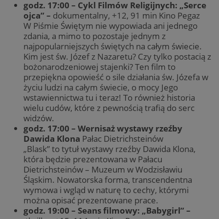
godz. 17:00 – Cykl Filmów Religijnych: „Serce
ojca” –
dokumentalny, +12, 91 min Kino Pegaz
W Piśmie Świętym nie wypowiada ani jednego
zdania, a mimo to pozostaje jednym z
najpopularniejszych świętych na całym świecie.
Kim jest św. Józef z Nazaretu? Czy tylko postacią z
bożonarodzeniowej stajenki? Ten film to
przepiękna opowieść o sile działania św. Józefa w
życiu ludzi na całym świecie, o mocy Jego
wstawiennictwa tu i teraz! To również historia
wielu cudów, które z pewnością trafią do serc
widzów.
godz. 17:00 – Wernisaż wystawy rzeźby
Dawida Klona
Pałac Dietrichsteinów
„Blask” to tytuł wystawy rzeźby Dawida Klona,
która będzie prezentowana w Pałacu
Dietrichsteinów – Muzeum w Wodzisławiu
Śląskim. Nowatorska forma, transcendentna
wymowa i wgląd w naturę to cechy, którymi
można opisać prezentowane prace.
godz. 19:00 – Seans filmowy: „Babygirl” –