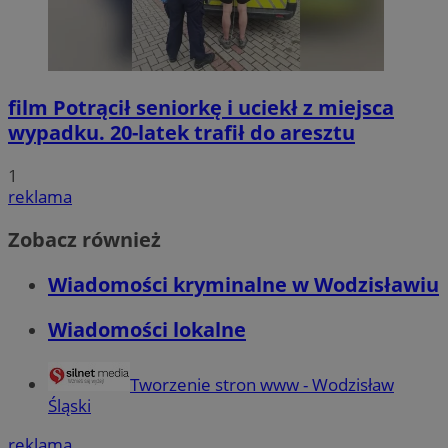
film
Potrącił seniorkę i uciekł z miejsca
wypadku. 20-latek trafił do aresztu
Niezbędne
Wydajność
Targetowanie
Funkcjonalno
1
Niezbędne pliki cookie umożliwiają korzystanie z podstawowych fun
takich jak logowanie użytkownika i zarządzanie kontem. Bez niezb
reklama
można prawidłowo korzystać ze strony internetowej.
Zobacz również
Okr
Nazwa
Provider
/
Domena
przechow
Wiadomości kryminalne w Wodzisławiu
QeSessID
wodzislaw.com.pl
1 r
Wiadomości lokalne
SessID
wodzislaw.com.pl
1 r
Tworzenie stron www - Wodzisław
MvSessID
wodzislaw.com.pl
1 r
Śląski
reklama