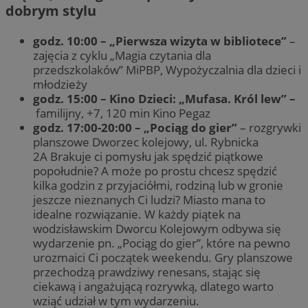
dobrym stylu
godz. 10:00 – „Pierwsza wizyta w bibliotece”
–
zajęcia z cyklu „Magia czytania dla
przedszkolaków” MiPBP, Wypożyczalnia dla dzieci i
młodzieży
godz. 15:00 –
Kino Dzieci: „Mufasa. Król lew” –
familijny, +7, 120 min Kino Pegaz
godz. 17:00-20:00 – „Pociąg do gier”
– rozgrywki
planszowe Dworzec kolejowy, ul. Rybnicka
2A Brakuje ci pomysłu jak spędzić piątkowe
popołudnie? A może po prostu chcesz spędzić
kilka godzin z przyjaciółmi, rodziną lub w gronie
jeszcze nieznanych Ci ludzi? Miasto mana to
idealne rozwiązanie. W każdy piątek na
wodzisławskim Dworcu Kolejowym odbywa się
wydarzenie pn. „Pociąg do gier”, które na pewno
urozmaici Ci początek weekendu. Gry planszowe
przechodzą prawdziwy renesans, stając się
ciekawą i angażującą rozrywką, dlatego warto
wziąć udział w tym wydarzeniu.