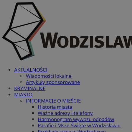
AKTUALNOŚCI
Wiadomości lokalne
Artykuły sponsorowane
KRYMINALNE
MIASTO
INFORMACJE O MIEŚCIE
Historia miasta
Ważne adresy i telefony
Harmonogram wywozu odpadów
Parafie i Msze Święte w Wodzisławiu
Rozkłady jazdy w Wodzisławiu