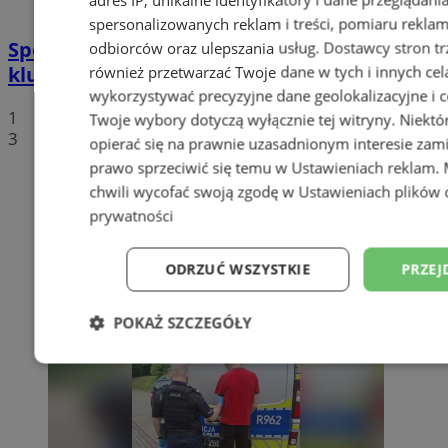
spersonalizowanych reklam i treści, pomiaru reklam i
Sportowe podsumowanie wodzisławskich
odbiorców oraz ulepszania usług.
Dostawcy stron tr
klubów sportowych
również przetwarzać Twoje dane w tych i innych cel
wykorzystywać precyzyjne dane geolokalizacyjne i c
1
Twoje wybory dotyczą wyłącznie tej witryny. Niekt
3
opierać się na prawnie uzasadnionym interesie zami
prawo sprzeciwić się temu w
Ustawieniach reklam
.
chwili wycofać swoją zgodę w
Ustawieniach plików 
prywatności
ODRZUĆ WSZYSTKIE
PRZEJ
POKAŻ SZCZEGÓŁY
Niezbędne
Wydajność
Targetowani
Niesklasyfikowane