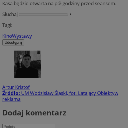
Kasa będzie otwarta na pół godziny przed seansem.
Słuchaj
⏵︎
Tagi:
Kino
Wystawy
Udostępnij
Artur Kristof
Źródło:
UM Wodzisław Śląski, fot. Latający Obiektyw
reklama
Dodaj komentarz