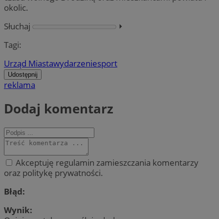
okolic.
Słuchaj
⏵︎
Tagi:
Urząd Miasta
wydarzenie
sport
Udostępnij
reklama
Dodaj komentarz
Akceptuję regulamin zamieszczania komentarzy
oraz politykę prywatności.
Błąd:
Wynik: