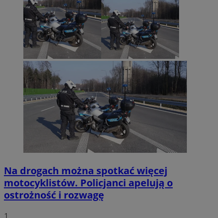
Na drogach można spotkać więcej
motocyklistów. Policjanci apelują o
ostrożność i rozwagę
1