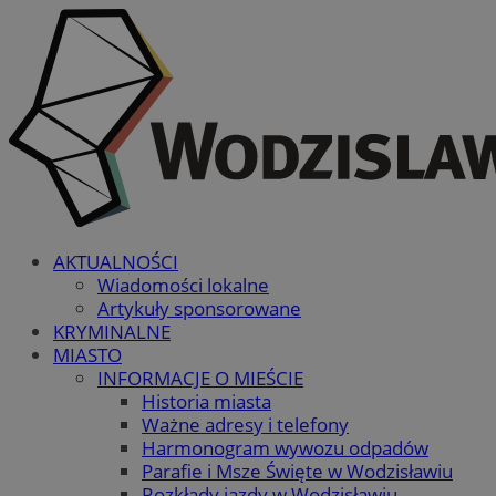
AKTUALNOŚCI
Wiadomości lokalne
Artykuły sponsorowane
KRYMINALNE
MIASTO
INFORMACJE O MIEŚCIE
Historia miasta
Ważne adresy i telefony
Harmonogram wywozu odpadów
Parafie i Msze Święte w Wodzisławiu
Rozkłady jazdy w Wodzisławiu