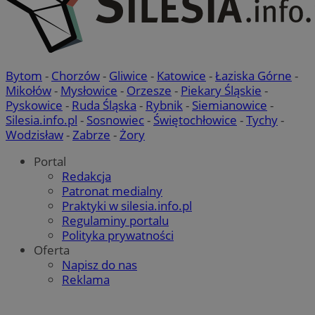
Bytom
-
Chorzów
-
Gliwice
-
Katowice
-
Łaziska Górne
-
Mikołów
-
Mysłowice
-
Orzesze
-
Piekary Śląskie
-
Pyskowice
-
Ruda Śląska
-
Rybnik
-
Siemianowice
-
Silesia.info.pl
-
Sosnowiec
-
Świętochłowice
-
Tychy
-
Wodzisław
-
Zabrze
-
Żory
Portal
Redakcja
Patronat medialny
Praktyki w silesia.info.pl
Regulaminy portalu
Polityka prywatności
Oferta
Napisz do nas
Reklama