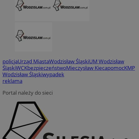
policja
Urząd Miasta
Wodzisław Śląski
UM Wodzisław
Śląski
WCK
bezpieczeństwo
Mieczysław Kieca
pomoc
KMP
Wodzisław Śląski
wypadek
reklama
Portal należy do sieci