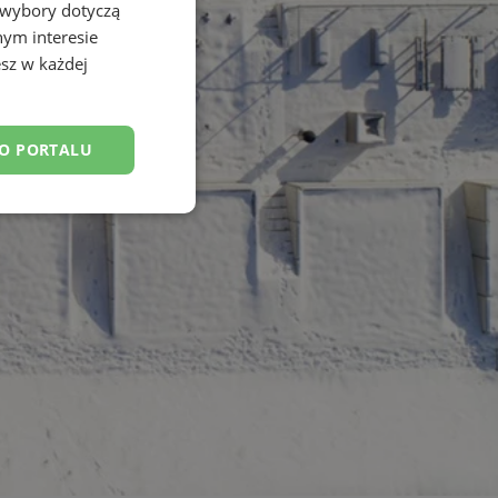
 wybory dotyczą
nym interesie
sz w każdej
DO PORTALU
esklasyfikowane
ane
owanie użytkownika i
j.