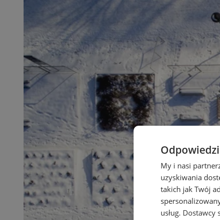
Odpowiedzia
My i nasi partne
uzyskiwania dost
takich jak Twój a
spersonalizowanyc
usług.
Dostawcy s