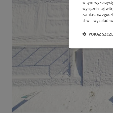
w tym wykorzysty
wyłącznie tej wi
zamiast na zgodz
chwili wycofać s
POKAŻ SZCZ
Niezbędne
Ni
Niezbędne pliki cook
zarządzanie kontem. 
Nazwa