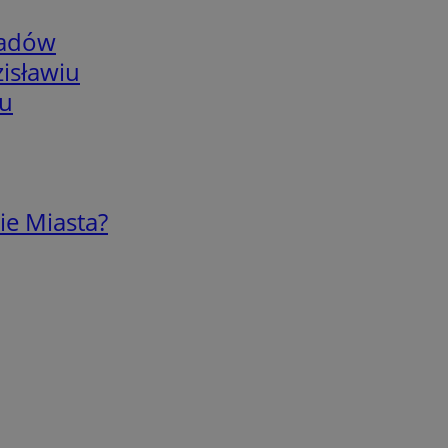
adów
isławiu
iu
ie Miasta?