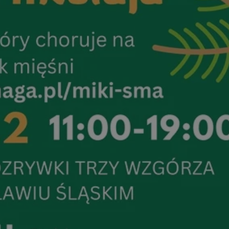
ctwem bezpiecznych
 tym samym
nych danych.
rzez usługę Cookie-
preferencji
 na pliki cookie.
ookie Cookie-
nformacje o zgodzie
ncjach dotyczących
ia z witryny.
olityki prywatności
ich przestrzeganie
temu użytkownik nie
woich preferencji,
 z regulacjami
 identyfikatora
 i przechowywania
ia interakcji