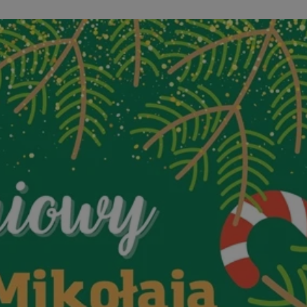
entyfikator sesji.
entyfikator sesji.
entyfikator sesji.
erów obsługuje
ekście
lu optymalizacji
 do przechowywania
niu do usług
e, czy użytkownik
enia lub reklamy.
niania ludzi i
trony internetowej,
e ważnych raportów
ryny internetowej.
y gościa na
nych celów
ądzania
ych funkcji oraz
a dostępu
alnych wersji
gle. Jest
znacza, że może być