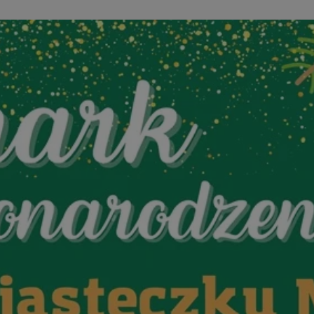
wodzislaw.com.pl
1 rok
Ten plik cookie przechowuje id
wodzislaw.com.pl
1 rok
Ten plik cookie przechowuje id
wodzislaw.com.pl
1 rok
Ten plik cookie przechowuje id
Sesja
Rejestruje, który klaster serw
NGINX Inc.
gościa. Jest to używane w kont
bh.contextweb.com
równoważenia obciążenia w ce
doświadczenia użytkownika.
.rfihub.com
Sesja
Ten plik cookie jest używany
zgody użytkownika w odniesie
śledzenia. Zazwyczaj rejestruj
zdecydował się na usługi śledz
29 minut 55
Ten plik cookie służy do rozróż
Cloudflare Inc.
sekund
botów. Jest to korzystne dla s
.temu.com
ponieważ umożliwia tworzeni
na temat korzystania z jej wit
Google Privacy Policy
5 miesięcy 4
Służy do przechowywania zgod
LinkedIn
tygodnie
używanie plików cookie do in
Corporation
.linkedin.com
T_TOKEN
.youtube.com
5 miesięcy 4
używane przez Google do zarz
tygodnie
wdrażaniem i testowaniem now
usług. Służy do kontrolowani
użytkowników do eksperyment
funkcji w różnych usługach Goo
oznaczone jako "secure", co o