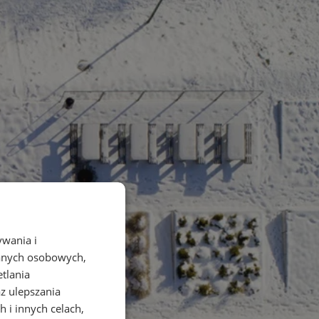
ywania i
danych osobowych,
etlania
az ulepszania
 i innych celach,