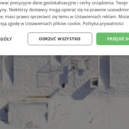
wać precyzyjne dane geolokalizacyjne i cechy urządzenia. Twoje
tryny. Niektórzy dostawcy mogą opierać się na prawnie uzasadnio
ie; masz prawo sprzeciwić się temu w
Ustawieniach reklam
. Może
woją zgodę w
Ustawieniach plików cookie
.
Polityka prywatności
EGÓŁY
ODRZUĆ WSZYSTKIE
PRZEJDŹ 
Wydajność
Targetowanie
Funkcjonalność
Ni
ezbędne
Wydajność
Targetowanie
Funkcjonalność
Niesklasyfikow
ie umożliwiają korzystanie z podstawowych funkcji strony internetowej, takich jak log
Bez niezbędnych plików cookie nie można prawidłowo korzystać ze strony internetowe
Okres
Provider
/
Domena
Opis
przechowywania