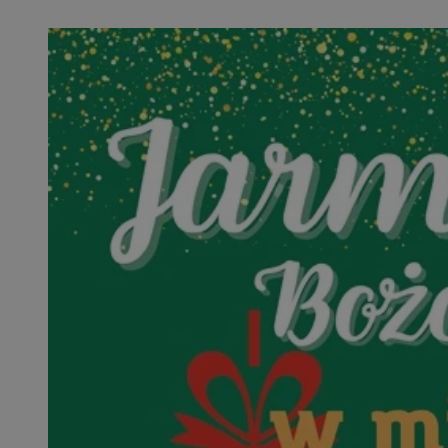
QeSessID
SessID
MvSessID
INGRESSCOOKIE
euds
__cf_bm
li_gc
__Secure-ROLLOU