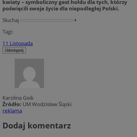
kwiaty – symboliczny gest hołdu dla tych, którzy
poświęcili swoje życie dla niepodległej Polski.
Słuchaj
⏵︎
Tagi:
11 Listopada
Udostępnij
Karolina Goik
Źródło:
UM Wodzisław Śląski
reklama
Dodaj komentarz