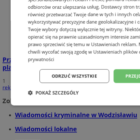
odbiorców oraz ulepszania usług.
Dostawcy stron tr
również przetwarzać Twoje dane w tych i innych cel
wykorzystywać precyzyjne dane geolokalizacyjne i c
Twoje wybory dotyczą wyłącznie tej witryny. Niekt
opierać się na prawnie uzasadnionym interesie zami
prawo sprzeciwić się temu w
Ustawieniach reklam
.
chwili wycofać swoją zgodę w
Ustawieniach plików 
Przyszłość Wodzisławia Śląskiego:
prywatności
planowane inwestycje na 2025 rok
ODRZUĆ WSZYSTKIE
PRZEJ
1
reklama
POKAŻ SZCZEGÓŁY
Zobacz również
Niezbędne
Wydajność
Targetowani
Wiadomości kryminalne w Wodzisławiu
Wiadomości lokalne
Niesklasyfikowane