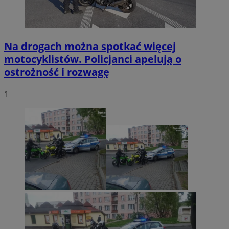
Na drogach można spotkać więcej
motocyklistów. Policjanci apelują o
ostrożność i rozwagę
1