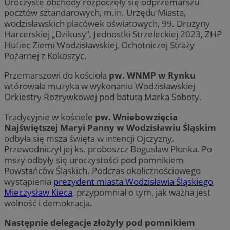
Uroczyste obchody rozpoczęły się odprzemarszu
pocztów sztandarowych, m.in. Urzędu Miasta,
wodzisławskich placówek oświatowych, 99. Drużyny
Harcerskiej „Dzikusy”, Jednostki Strzeleckiej 2023, ZHP
Hufiec Ziemi Wodzisławskiej, Ochotniczej Straży
Pożarnej z Kokoszyc.
Przemarszowi do kościoła
pw. WNMP w Rynku
wtórowała muzyka w wykonaniu Wodzisławskiej
Orkiestry Rozrywkowej pod batutą Marka Soboty.
Tradycyjnie w kościele
pw. Wniebowzięcia
Najświętszej Maryi Panny w Wodzisławiu Śląskim
odbyła się msza święta w intencji Ojczyzny.
Przewodniczył jej ks. proboszcz Bogusław Płonka. Po
mszy odbyły się uroczystości pod pomnikiem
Powstańców Śląskich. Podczas okolicznościowego
wystąpienia
prezydent miasta Wodzisławia Śląskiego
Mieczysław Kieca
, przypomniał o tym, jak ważna jest
wolność i demokracja.
Następnie delegacje złożyły pod pomnikiem