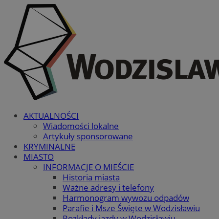
AKTUALNOŚCI
Wiadomości lokalne
Artykuły sponsorowane
KRYMINALNE
MIASTO
INFORMACJE O MIEŚCIE
Historia miasta
Ważne adresy i telefony
Harmonogram wywozu odpadów
Parafie i Msze Święte w Wodzisławiu
Rozkłady jazdy w Wodzisławiu