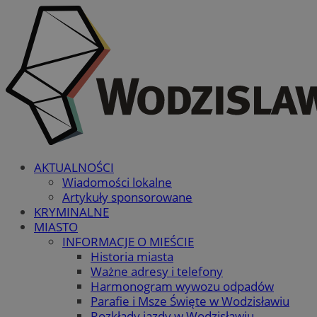
AKTUALNOŚCI
Wiadomości lokalne
Artykuły sponsorowane
KRYMINALNE
MIASTO
INFORMACJE O MIEŚCIE
Historia miasta
Ważne adresy i telefony
Harmonogram wywozu odpadów
Parafie i Msze Święte w Wodzisławiu
Rozkłady jazdy w Wodzisławiu