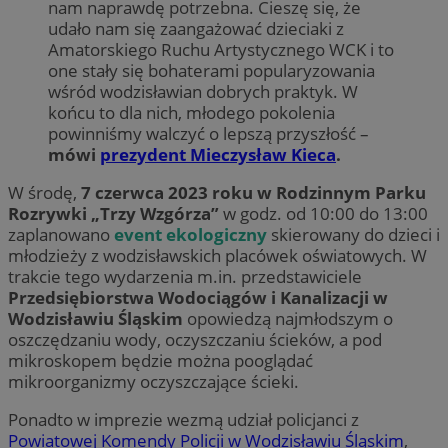
nam naprawdę potrzebna. Cieszę się, że
udało nam się zaangażować dzieciaki z
Amatorskiego Ruchu Artystycznego WCK i to
one stały się bohaterami popularyzowania
wśród wodzisławian dobrych praktyk. W
końcu to dla nich, młodego pokolenia
powinniśmy walczyć o lepszą przyszłość –
mówi
prezydent Mieczysław Kieca
.
W środę,
7 czerwca 2023 roku w Rodzinnym Parku
Rozrywki „Trzy Wzgórza”
w godz. od 10:00 do 13:00
zaplanowano
event ekologiczny
skierowany do dzieci i
młodzieży z wodzisławskich placówek oświatowych. W
trakcie tego wydarzenia m.in. przedstawiciele
Przedsiębiorstwa Wodociągów i Kanalizacji w
Wodzisławiu Śląskim
opowiedzą najmłodszym o
oszczędzaniu wody, oczyszczaniu ścieków, a pod
mikroskopem będzie można pooglądać
mikroorganizmy oczyszczające ścieki.
Ponadto w imprezie wezmą udział policjanci z
Powiatowej Komendy Policji w Wodzisławiu Śląskim
,