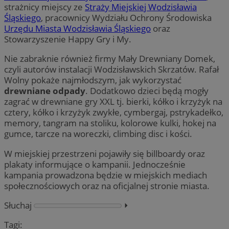
strażnicy miejscy ze
Straży Miejskiej Wodzisławia
Śląskiego
, pracownicy Wydziału Ochrony Środowiska
Urzędu Miasta Wodzisławia Śląskiego
oraz
Stowarzyszenie Happy Gry i My.
Nie zabraknie również firmy Mały Drewniany Domek,
czyli autorów instalacji Wodzisławskich Skrzatów. Rafał
Wolny pokaże najmłodszym, jak wykorzystać
drewniane odpady
. Dodatkowo dzieci będą mogły
zagrać w drewniane gry XXL tj. bierki, kółko i krzyżyk na
cztery, kółko i krzyżyk zwykłe, cymbergaj, pstrykadełko,
memory, tangram na stoliku, kolorowe kulki, hokej na
gumce, tarcze na woreczki, climbing disc i kości.
W miejskiej przestrzeni pojawiły się billboardy oraz
plakaty informujące o kampanii. Jednocześnie
kampania prowadzona będzie w miejskich mediach
społecznościowych oraz na oficjalnej stronie miasta.
Słuchaj
⏵︎
Tagi: