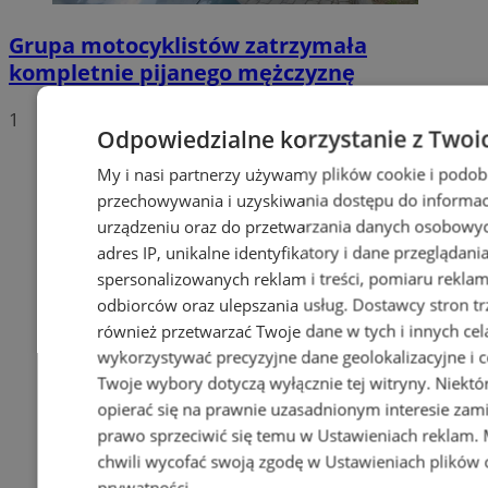
Grupa motocyklistów zatrzymała
kompletnie pijanego mężczyznę
1
Odpowiedzialne korzystanie z Twoi
My i nasi partnerzy używamy plików cookie i podob
przechowywania i uzyskiwania dostępu do informac
urządzeniu oraz do przetwarzania danych osobowych
adres IP, unikalne identyfikatory i dane przeglądani
spersonalizowanych reklam i treści, pomiaru reklam i
odbiorców oraz ulepszania usług.
Dostawcy stron tr
również przetwarzać Twoje dane w tych i innych cel
wykorzystywać precyzyjne dane geolokalizacyjne i c
Twoje wybory dotyczą wyłącznie tej witryny. Niekt
opierać się na prawnie uzasadnionym interesie zami
prawo sprzeciwić się temu w
Ustawieniach reklam
.
chwili wycofać swoją zgodę w
Ustawieniach plików 
prywatności