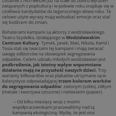
Ostatnie z nich weszło już na stałe do zbioru wyrażeń
związanych z popkulturą i w połowie roku znajduje się w
czołówce kandydatów do tegorocznego słowa roku. Te
celowo użyte wyrazy mają wzbudzać emocje oraz stać
się bodźcem do zmian.
Bohaterami kampanii są aktorzy z wodzisławskiego
Teatru Szydełko, działającego w
Wodzisławskim
Centrum Kultury
. Tymek, Janek, Mati, Nikola, Kamil i
Tosia stali się twarzami tej kampanii i mają zwracać
uwagę odbiorców na obowiązek segregowania
odpadów. Celem udziału młodych wodzisławian jest
podkreślenie, jak istotny wpływ wspomniane
działania mają na przyszłość naszych dzieci.
Trzy
warianty billboardów oraz plakatów utrzymane są w
kolorystyce odpowiadającej
trzem kolorom worków
do segregowania odpadów
: zielonym (szkło), żółtym
(metale i tworzywa sztuczne) i niebieskim (papier).
– Od kilku miesięcy wraz z moimi
współpracownikami pracowaliśmy nad tą
kampanią ekologiczną. Myślę, że jest ona