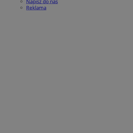
Napisz do nas
Reklama
_fbp
2 miesiące 4
Meta Platform Inc.
tygodnie
.wodzislaw.com.pl
__eoi
.wodzislaw.com.pl
5 miesięcy 4
tygodnie
__mguid_
.mediago.io
tuuid_lu
.bidswitch.net
1 rok
_ga
1 rok 1 miesiąc
Google LLC
.wodzislaw.com.pl