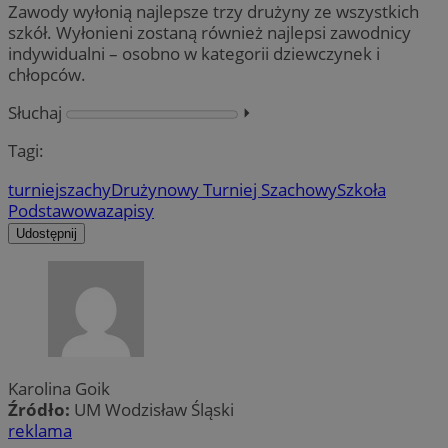
Zawody wyłonią najlepsze trzy drużyny ze wszystkich
szkół. Wyłonieni zostaną również najlepsi zawodnicy
indywidualni – osobno w kategorii dziewczynek i
chłopców.
Słuchaj
⏵︎
Tagi:
turniej
szachy
Drużynowy Turniej Szachowy
Szkoła
Podstawowa
zapisy
Udostępnij
Karolina Goik
Źródło:
UM Wodzisław Śląski
reklama