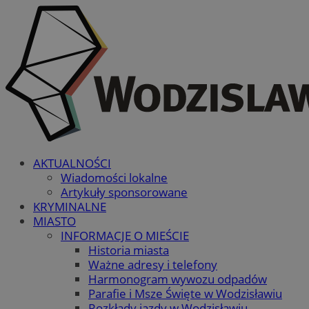
AKTUALNOŚCI
Wiadomości lokalne
Artykuły sponsorowane
KRYMINALNE
MIASTO
INFORMACJE O MIEŚCIE
Historia miasta
Ważne adresy i telefony
Harmonogram wywozu odpadów
Parafie i Msze Święte w Wodzisławiu
Rozkłady jazdy w Wodzisławiu