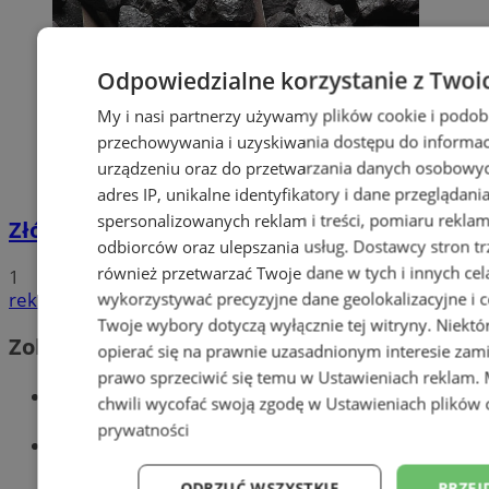
Odpowiedzialne korzystanie z Twoi
My i nasi partnerzy używamy plików cookie i podob
przechowywania i uzyskiwania dostępu do informac
urządzeniu oraz do przetwarzania danych osobowych
adres IP, unikalne identyfikatory i dane przeglądani
spersonalizowanych reklam i treści, pomiaru reklam i
Złóż wniosek o dodatek węglowy
odbiorców oraz ulepszania usług.
Dostawcy stron tr
również przetwarzać Twoje dane w tych i innych cel
1
wykorzystywać precyzyjne dane geolokalizacyjne i c
reklama
Twoje wybory dotyczą wyłącznie tej witryny. Niekt
Zobacz również
opierać się na prawnie uzasadnionym interesie zami
prawo sprzeciwić się temu w
Ustawieniach reklam
.
Wiadomości kryminalne w Wodzisławiu
chwili wycofać swoją zgodę w
Ustawieniach plików 
prywatności
Wiadomości lokalne
ODRZUĆ WSZYSTKIE
PRZEJ