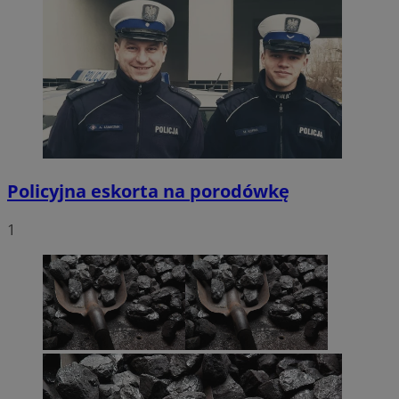
Policyjna eskorta na porodówkę
1