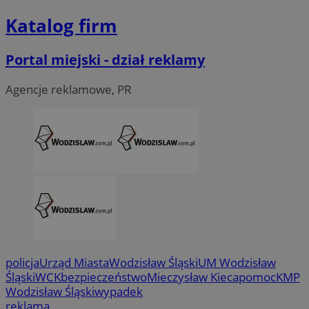
Katalog firm
Portal miejski - dział reklamy
Agencje reklamowe, PR
CookieScriptConsent
4 tygodni
CookieScript
wodzislaw.com.pl
policja
Urząd Miasta
Wodzisław Śląski
UM Wodzisław
Śląski
WCK
bezpieczeństwo
Mieczysław Kieca
pomoc
KMP
Wodzisław Śląski
wypadek
reklama