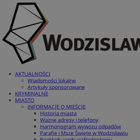
AKTUALNOŚCI
Wiadomości lokalne
Artykuły sponsorowane
KRYMINALNE
MIASTO
INFORMACJE O MIEŚCIE
Historia miasta
Ważne adresy i telefony
Harmonogram wywozu odpadów
Parafie i Msze Święte w Wodzisławiu
Rozkłady jazdy w Wodzisławiu