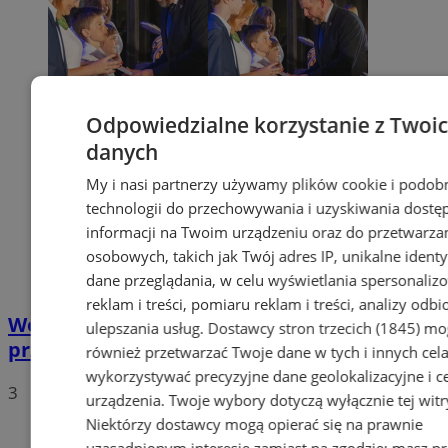
Odpowiedzialne korzystanie z Twoi
danych
My i nasi partnerzy używamy plików cookie i podob
technologii do przechowywania i uzyskiwania dostę
informacji na Twoim urządzeniu oraz do przetwarza
osobowych, takich jak Twój adres IP, unikalne identyf
dane przeglądania, w celu wyświetlania spersonali
reklam i treści, pomiaru reklam i treści, analizy odb
Wodzisław Śląski: Uczniowie, pedagodzy i
ulepszania usług.
Dostawcy stron trzecich (1845)
mo
przyjaciele szkół nagrodzeni
również przetwarzać Twoje dane w tych i innych cel
wykorzystywać precyzyjne dane geolokalizacyjne i c
3
urządzenia. Twoje wybory dotyczą wyłącznie tej witr
Niektórzy dostawcy mogą opierać się na prawnie
uzasadnionym interesie zamiast na zgodzie; masz p