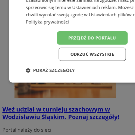
sprzeciwić się temu w
Ustawieniach reklam
. Możesz
chwili wycofać swoją zgodę w
Ustawieniach plików 
Polityka prywatności
PRZEJDŹ DO PORTALU
ODRZUĆ WSZYSTKIE
POKAŻ SZCZEGÓŁY
Niezbędne
Wydajność
Target
Funkcjonalność
Niesklasyfiko
Weź udział w turnieju szachowym w
Wodzisławiu Śląskim. Poznaj szczegóły!
Portal należy do sieci