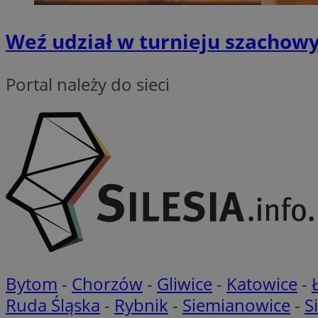
suid
Weź udział w turnieju szachowy
Nazwa
Portal należy do sieci
Pro
Nazwa
Nazwa
Do
Nazwa
ustat_bzgfew1atv22
sa-user-id
google_push
.bi
ustat_5m903178nn
pb_rtb_ev_part
ustat_cc225t1gm
ustat_uai24kaxgd3
_tracker
ustat_rwjcp6gvtp7
ustat_nq9fkmluith
__eoi
_fbp
__mguid_
_ga
tuuid_lu
Bytom
-
Chorzów
-
Gliwice
-
Katowice
-
Ruda Śląska
-
Rybnik
-
Siemianowice
-
S