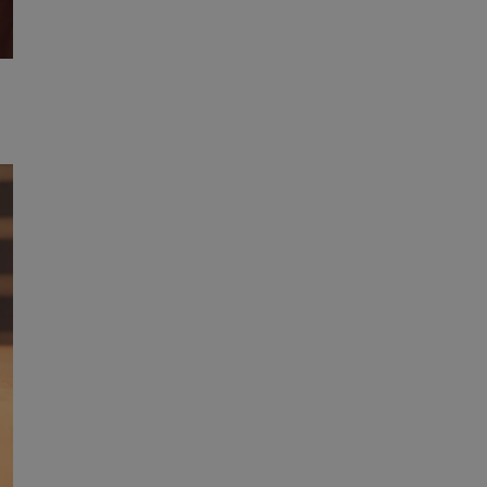
y gościa na
nych celów
ądzania
ych funkcji oraz
a dostępu
alnych wersji
gle. Jest
znacza, że może być
ctwem bezpiecznych
 tym samym
nych danych.
rzez usługę Cookie-
preferencji
 na pliki cookie.
ookie Cookie-
nformacje o zgodzie
ncjach dotyczących
ia z witryny.
olityki prywatności
ich przestrzeganie
temu użytkownik nie
woich preferencji,
 z regulacjami