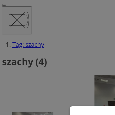
Tag: szachy
szachy (4)