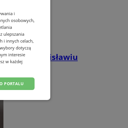
ywania i
danych osobowych,
etlania
az ulepszania
 i innych celach,
 wybory dotyczą
rniej w Wodzisławiu
nym interesie
sz w każdej
DO PORTALU
esklasyfikowane