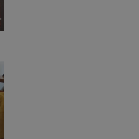
ane
owanie użytkownika i
j.
entyfikator sesji.
entyfikator sesji.
entyfikator sesji.
erów obsługuje
ekście
lu optymalizacji
 do przechowywania
niu do usług
e, czy użytkownik
enia lub reklamy.
niania ludzi i
trony internetowej,
e ważnych raportów
ryny internetowej.