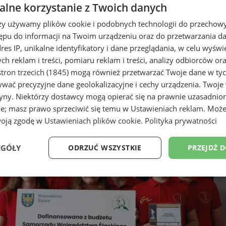
lne korzystanie z Twoich danych
rzy używamy plików cookie i podobnych technologii do przechow
ępu do informacji na Twoim urządzeniu oraz do przetwarzania 
dres IP, unikalne identyfikatory i dane przeglądania, w celu wyświ
h reklam i treści, pomiaru reklam i treści, analizy odbiorców or
tron trzecich (1845)
mogą również przetwarzać Twoje dane w tych
wać precyzyjne dane geolokalizacyjne i cechy urządzenia. Twoje
szachową. Za nami wyjątkowy tu
tryny. Niektórzy dostawcy mogą opierać się na prawnie uzasadnio
ie; masz prawo sprzeciwić się temu w
Ustawieniach reklam
. Może
woją zgodę w
Ustawieniach plików cookie
.
Polityka prywatności
EGÓŁY
ODRZUĆ WSZYSTKIE
PRZEJDŹ 
Wydajność
Targetowanie
Funkcjonalność
Ni