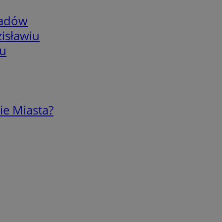
adów
isławiu
iu
ie Miasta?