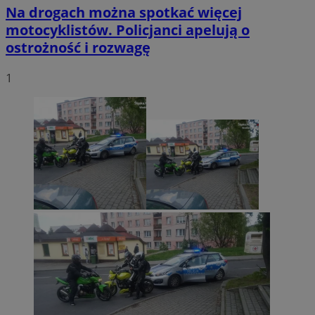
Na drogach można spotkać więcej
motocyklistów. Policjanci apelują o
ostrożność i rozwagę
1