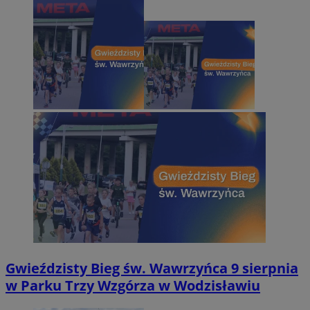
Gwieździsty Bieg św. Wawrzyńca 9 sierpnia
w Parku Trzy Wzgórza w Wodzisławiu