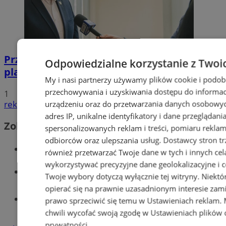
Przyszłość Wodzisławia Śląskiego:
Odpowiedzialne korzystanie z Twoi
planowane inwestycje na 2025 rok
My i nasi partnerzy używamy plików cookie i podob
przechowywania i uzyskiwania dostępu do informac
1
reklama
urządzeniu oraz do przetwarzania danych osobowych
adres IP, unikalne identyfikatory i dane przeglądani
Zobacz również
spersonalizowanych reklam i treści, pomiaru reklam i
odbiorców oraz ulepszania usług.
Dostawcy stron tr
Wiadomości kryminalne w Wodzisławiu
również przetwarzać Twoje dane w tych i innych cel
wykorzystywać precyzyjne dane geolokalizacyjne i c
Wiadomości lokalne
Twoje wybory dotyczą wyłącznie tej witryny. Niekt
opierać się na prawnie uzasadnionym interesie zami
Tworzenie stron www - Wodzisław
prawo sprzeciwić się temu w
Ustawieniach reklam
.
Śląski
chwili wycofać swoją zgodę w
Ustawieniach plików 
prywatności