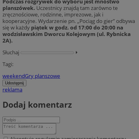
Podczas rozgrywek do wyboru jest mnóstwo
planszówek.
Uczestnicy znajdą tam zarówno te
zręcznościowe, rodzinne, imprezowe, jak i
kooperacyjne. Wydarzenie pn. „Pociąg do gier” odbywa
się w każdy
piątek w godz. od 17:00 do 20:00 na
wodzisławskim Dworcu Kolejowym (ul. Rybnicka
2A).
Słuchaj
⏵︎
Tagi:
weekend
Gry planszowe
Udostępnij
reklama
Dodaj komentarz
Akceptuję regulamin zamieszczania komentarzy