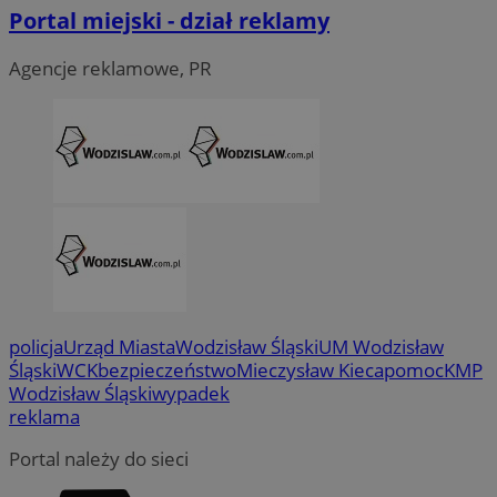
Portal miejski - dział reklamy
Agencje reklamowe, PR
policja
Urząd Miasta
Wodzisław Śląski
UM Wodzisław
Śląski
WCK
bezpieczeństwo
Mieczysław Kieca
pomoc
KMP
Wodzisław Śląski
wypadek
reklama
CookieScriptConsent
4 tygodni
CookieScript
wodzislaw.com.pl
Portal należy do sieci