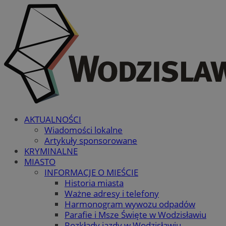
AKTUALNOŚCI
Wiadomości lokalne
Artykuły sponsorowane
KRYMINALNE
MIASTO
INFORMACJE O MIEŚCIE
Historia miasta
Ważne adresy i telefony
Harmonogram wywozu odpadów
Parafie i Msze Święte w Wodzisławiu
Rozkłady jazdy w Wodzisławiu