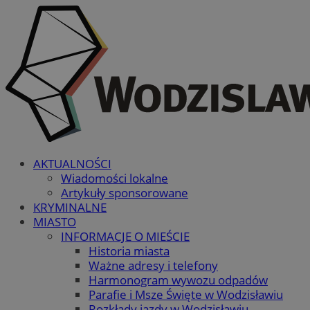
AKTUALNOŚCI
Wiadomości lokalne
Artykuły sponsorowane
KRYMINALNE
MIASTO
INFORMACJE O MIEŚCIE
Historia miasta
Ważne adresy i telefony
Harmonogram wywozu odpadów
Parafie i Msze Święte w Wodzisławiu
Rozkłady jazdy w Wodzisławiu