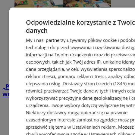
Odpowiedzialne korzystanie z Twoi
danych
My i nasi partnerzy używamy plików cookie i podob
technologii do przechowywania i uzyskiwania dostę
informacji na Twoim urządzeniu oraz do przetwarza
osobowych, takich jak Twój adres IP, unikalne identyf
dane przeglądania, w celu wyświetlania spersonali
reklam i treści, pomiaru reklam i treści, analizy odb
ulepszania usług.
Dostawcy stron trzecich (1845)
mo
„Pociąg do gier”: gry planszowe wracają na
również przetwarzać Twoje dane w tych i innych cel
wodzisławski Dworzec Kolejowy
wykorzystywać precyzyjne dane geolokalizacyjne i c
urządzenia. Twoje wybory dotyczą wyłącznie tej witr
Niektórzy dostawcy mogą opierać się na prawnie
uzasadnionym interesie zamiast na zgodzie; masz p
sprzeciwić się temu w
Ustawieniach reklam
. Możesz
chwili wycofać swoją zgodę w
Ustawieniach plików 