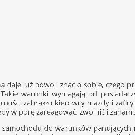
ma daje już powoli znać o sobie, czego p
 Takie warunki wymagają od posiadaczy 
zorności zabrakło kierowcy mazdy i zafi
, żeby w porę zareagować, zwolnić i zaham
 samochodu do warunków panujących n