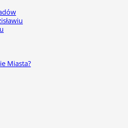
adów
isławiu
iu
ie Miasta?