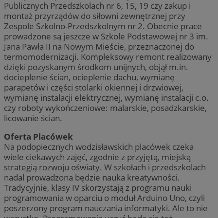
Publicznych Przedszkolach nr 6, 15, 19 czy zakup i
montaż przyrządów do siłowni zewnętrznej przy
Zespole Szkolno-Przedszkolnym nr 2. Obecnie prace
prowadzone są jeszcze w Szkole Podstawowej nr 3 im.
Jana Pawła II na Nowym Mieście, przeznaczonej do
termomodernizacji. Kompleksowy remont realizowany
dzięki pozyskanym środkom unijnych, objął m.in.
docieplenie ścian, ocieplenie dachu, wymianę
parapetów i części stolarki okiennej i drzwiowej,
wymianę instalacji elektrycznej, wymianę instalacji c.o.
czy roboty wykończeniowe: malarskie, posadzkarskie,
licowanie ścian.
Oferta Placówek
Na podopiecznych wodzisławskich placówek czeka
wiele ciekawych zajęć, zgodnie z przyjętą, miejską
strategią rozwoju oświaty. W szkołach i przedszkolach
nadal prowadzona będzie nauka kreatywności.
Tradycyjnie, klasy IV skorzystają z programu nauki
programowania w oparciu o moduł Arduino Uno, czyli
poszerzony program nauczania informatyki. Ale to nie