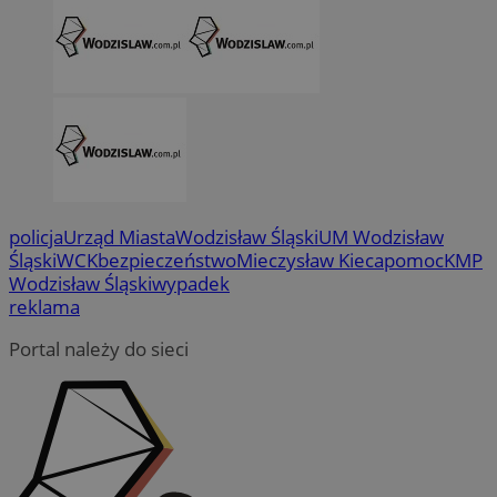
policja
Urząd Miasta
Wodzisław Śląski
UM Wodzisław
Śląski
WCK
bezpieczeństwo
Mieczysław Kieca
pomoc
KMP
Wodzisław Śląski
wypadek
reklama
Portal należy do sieci