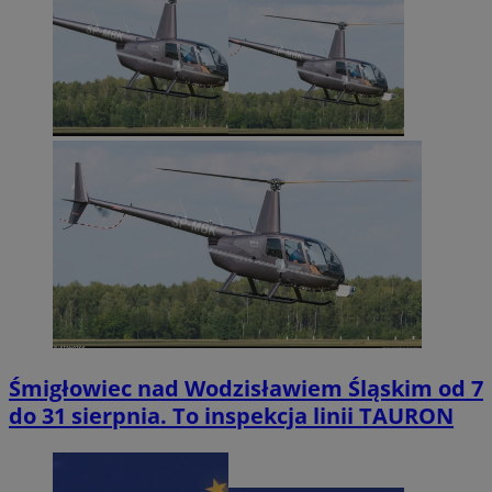
Śmigłowiec nad Wodzisławiem Śląskim od 7
do 31 sierpnia. To inspekcja linii TAURON