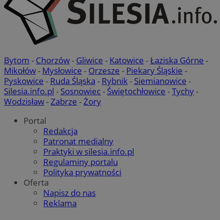
Bytom
-
Chorzów
-
Gliwice
-
Katowice
-
Łaziska Górne
-
Mikołów
-
Mysłowice
-
Orzesze
-
Piekary Śląskie
-
Pyskowice
-
Ruda Śląska
-
Rybnik
-
Siemianowice
-
Silesia.info.pl
-
Sosnowiec
-
Świętochłowice
-
Tychy
-
Wodzisław
-
Zabrze
-
Żory
Portal
Redakcja
Patronat medialny
Praktyki w silesia.info.pl
Regulaminy portalu
Polityka prywatności
Oferta
Napisz do nas
Reklama