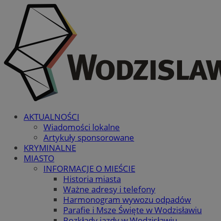
AKTUALNOŚCI
Wiadomości lokalne
Artykuły sponsorowane
KRYMINALNE
MIASTO
INFORMACJE O MIEŚCIE
Historia miasta
Ważne adresy i telefony
Harmonogram wywozu odpadów
Parafie i Msze Święte w Wodzisławiu
Rozkłady jazdy w Wodzisławiu