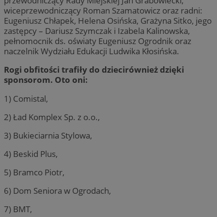
przewodniczący Rady Miejskiej Jan Grabowiecki,
wiceprzewodniczący Roman Szamatowicz oraz radni:
Eugeniusz Chłapek, Helena Osińska, Grażyna Sitko, jego
zastępcy – Dariusz Szymczak i Izabela Kalinowska,
pełnomocnik ds. oświaty Eugeniusz Ogrodnik oraz
naczelnik Wydziału Edukacji Ludwika Kłosińska.
Rogi obfitości trafiły do dziecirównież dzięki
sponsorom. Oto oni:
1) Comistal,
2) Ład Komplex Sp. z o.o.,
3) Bukieciarnia Stylowa,
4) Beskid Plus,
5) Bramco Piotr,
6) Dom Seniora w Ogrodach,
7) BMT,