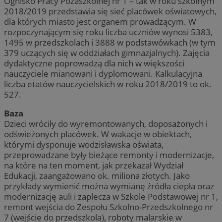
Ognisko Pracy Pozaszkolnej nr 1 – tak w roku szkolnym
2018/2019 przedstawia się sieć placówek oświatowych,
dla których miasto jest organem prowadzącym. W
rozpoczynającym się roku liczba uczniów wynosi 5383,
1495 w przedszkolach i 3888 w podstawówkach (w tym
379 uczących się w oddziałach gimnazjalnych). Zajęcia
dydaktyczne poprowadzą dla nich w większości
nauczyciele mianowani i dyplomowani. Kalkulacyjna
liczba etatów nauczycielskich w roku 2018/2019 to ok.
527.
Baza
Dzieci wróciły do wyremontowanych, doposażonych i
odświeżonych placówek. W wakacje w obiektach,
którymi dysponuje wodzisławska oświata,
przeprowadzane były bieżące remonty i modernizacje,
na które na ten moment, jak przekazał Wydział
Edukacji, zaangażowano ok. miliona złotych. Jako
przykłady wymienić można wymianę źródła ciepła oraz
modernizację auli i zaplecza w Szkole Podstawowej nr 1,
remont wejścia do Zespołu Szkolno-Przedszkolnego nr
7 (wejście do przedszkola), roboty malarskie w