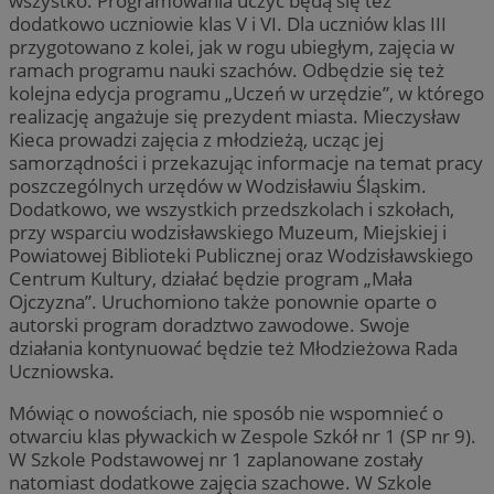
wszystko. Programowania uczyć będą się też
dodatkowo uczniowie klas V i VI. Dla uczniów klas III
przygotowano z kolei, jak w rogu ubiegłym, zajęcia w
ramach programu nauki szachów. Odbędzie się też
kolejna edycja programu „Uczeń w urzędzie”, w którego
realizację angażuje się prezydent miasta. Mieczysław
Kieca prowadzi zajęcia z młodzieżą, ucząc jej
samorządności i przekazując informacje na temat pracy
poszczególnych urzędów w Wodzisławiu Śląskim.
Dodatkowo, we wszystkich przedszkolach i szkołach,
przy wsparciu wodzisławskiego Muzeum, Miejskiej i
Powiatowej Biblioteki Publicznej oraz Wodzisławskiego
Centrum Kultury, działać będzie program „Mała
Ojczyzna”. Uruchomiono także ponownie oparte o
autorski program doradztwo zawodowe. Swoje
działania kontynuować będzie też Młodzieżowa Rada
Uczniowska.
Mówiąc o nowościach, nie sposób nie wspomnieć o
otwarciu klas pływackich w Zespole Szkół nr 1 (SP nr 9).
W Szkole Podstawowej nr 1 zaplanowane zostały
natomiast dodatkowe zajęcia szachowe. W Szkole