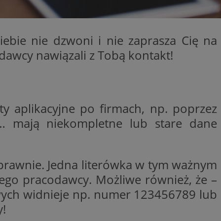
entyfikator sesji.
entyfikator sesji.
iebie nie dzwoni i nie zaprasza Cię na
entyfikator sesji.
dawcy nawiązali z Tobą kontakt!
erów obsługuje
ekście
lu optymalizacji
 do przechowywania
niu do usług
e, czy użytkownik
y aplikacyjne po firmach, np. poprzez
enia lub reklamy.
aż… mają niekompletne lub stare dane
niania ludzi i
trony internetowej,
e ważnych raportów
ryny internetowej.
y gościa na
oprawnie. Jedna literówka w tym ważnym
nych celów
łego pracodawcy. Możliwe również, że –
ądzania
wych widnieje np. numer 123456789 lub
ych funkcji oraz
a dostępu
y!
alnych wersji
gle. Jest
znacza, że może być