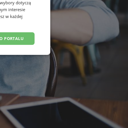
 wybory dotyczą
nym interesie
sz w każdej
DO PORTALU
esklasyfikowane
ane
owanie użytkownika i
j.