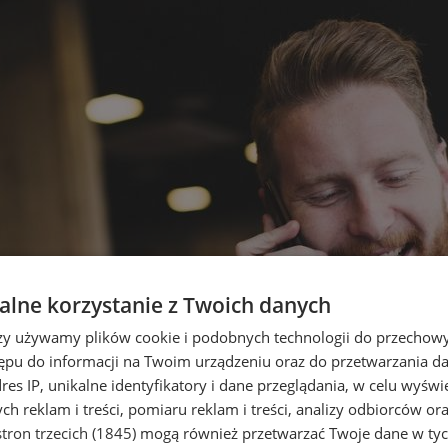
lne korzystanie z Twoich danych
rzy używamy plików cookie i podobnych technologii do przechow
ępu do informacji na Twoim urządzeniu oraz do przetwarzania 
dres IP, unikalne identyfikatory i dane przeglądania, w celu wyświ
h reklam i treści, pomiaru reklam i treści, analizy odbiorców or
tron trzecich (1845)
mogą również przetwarzać Twoje dane w tych