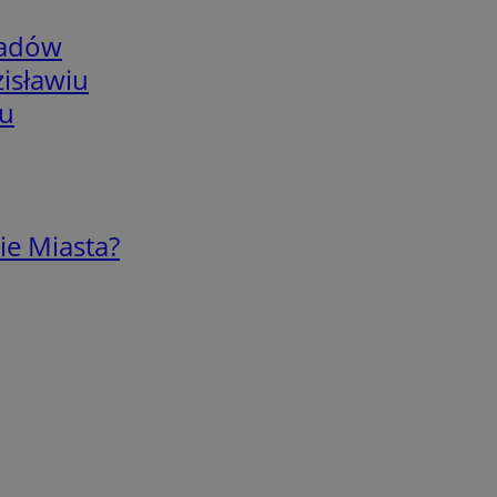
adów
isławiu
iu
ie Miasta?