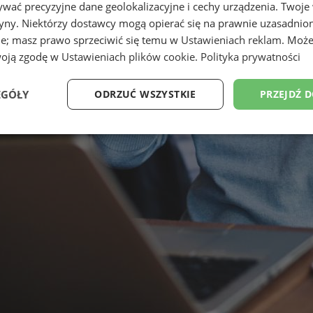
wać precyzyjne dane geolokalizacyjne i cechy urządzenia. Twoje
tryny. Niektórzy dostawcy mogą opierać się na prawnie uzasadnio
ie; masz prawo sprzeciwić się temu w
Ustawieniach reklam
. Może
woją zgodę w
Ustawieniach plików cookie
.
Polityka prywatności
EGÓŁY
ODRZUĆ WSZYSTKIE
PRZEJDŹ 
Wydajność
Targetowanie
Funkcjonalność
Ni
ezbędne
Wydajność
Targetowanie
Funkcjonalność
Niesklasyfikow
ie umożliwiają korzystanie z podstawowych funkcji strony internetowej, takich jak log
Bez niezbędnych plików cookie nie można prawidłowo korzystać ze strony internetowe
Okres
Provider
/
Domena
Opis
przechowywania