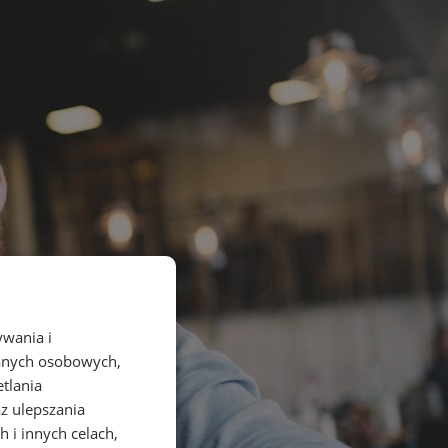
ywania i
danych osobowych,
etlania
az ulepszania
 i innych celach,