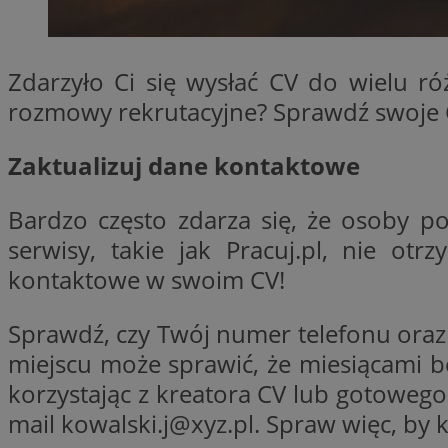
QeSessID
SessID
Zdarzyło Ci się wysłać CV do wielu ró
MvSessID
rozmowy rekrutacyjne? Sprawdź swoje C
INGRESSCOOKIE
Zaktualizuj dane kontaktowe
euds
Bardzo często zdarza się, że osoby p
serwisy, takie jak Pracuj.pl, nie o
__cf_bm
kontaktowe w swoim CV!
li_gc
Sprawdź, czy Twój numer telefonu oraz
miejscu może sprawić, że miesiącami b
__Secure-ROLLOU
korzystając z kreatora CV lub gotowe
mail
kowalski.j@xyz.pl
. Spraw więc, by 