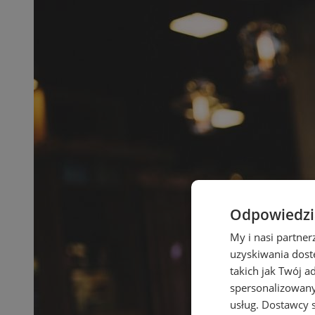
Odpowiedzia
My i nasi partne
uzyskiwania dost
takich jak Twój a
spersonalizowanyc
usług.
Dostawcy s