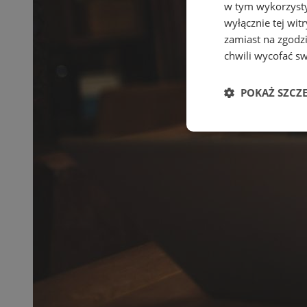
w tym wykorzysty
wyłącznie tej wi
zamiast na zgodz
chwili wycofać s
POKAŻ SZCZ
Niezbędne
Ni
Niezbędne pliki cook
zarządzanie kontem. 
Nazwa