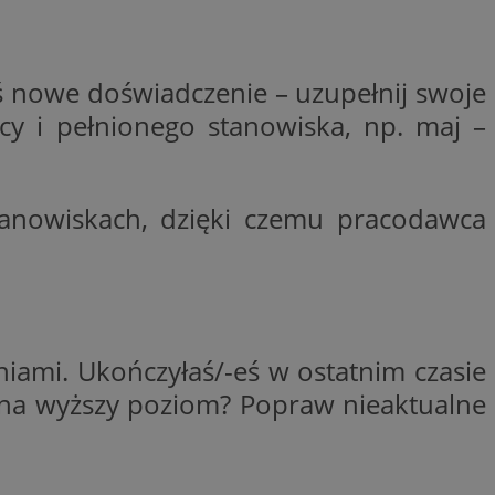
ctwem bezpiecznych
 tym samym
nych danych.
rzez usługę Cookie-
ś nowe doświadczenie – uzupełnij swoje
preferencji
 na pliki cookie.
cy i pełnionego stanowiska, np. maj –
ookie Cookie-
nformacje o zgodzie
ncjach dotyczących
ia z witryny.
tanowiskach, dzięki czemu pracodawca
olityki prywatności
ich przestrzeganie
temu użytkownik nie
woich preferencji,
 z regulacjami
 identyfikatora
niami. Ukończyłaś/-eś w ostatnim czasie
 na wyższy poziom? Popraw nieaktualne
 i przechowywania
ia interakcji