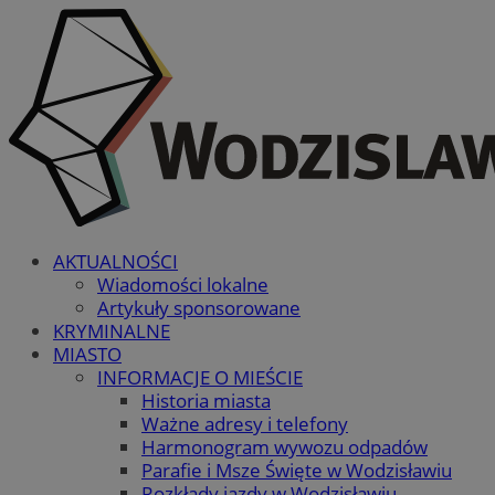
AKTUALNOŚCI
Wiadomości lokalne
Artykuły sponsorowane
KRYMINALNE
MIASTO
INFORMACJE O MIEŚCIE
Historia miasta
Ważne adresy i telefony
Harmonogram wywozu odpadów
Parafie i Msze Święte w Wodzisławiu
Rozkłady jazdy w Wodzisławiu