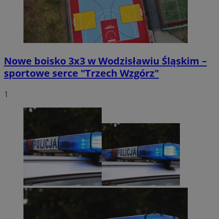
Nowe boisko 3x3 w Wodzisławiu Śląskim –
sportowe serce "Trzech Wzgórz"
1