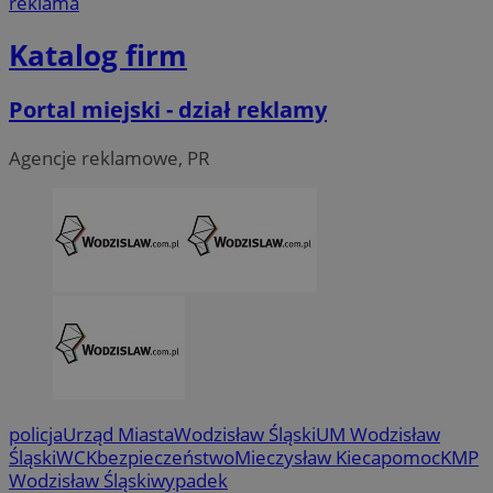
reklama
Katalog firm
Portal miejski - dział reklamy
Agencje reklamowe, PR
CookieScriptConsent
4 tygodni
CookieScript
wodzislaw.com.pl
policja
Urząd Miasta
Wodzisław Śląski
UM Wodzisław
Śląski
WCK
bezpieczeństwo
Mieczysław Kieca
pomoc
KMP
Wodzisław Śląski
wypadek