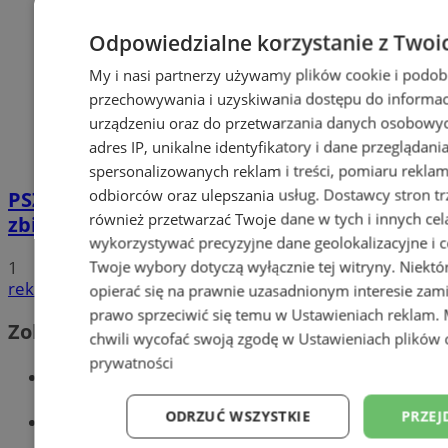
Odpowiedzialne korzystanie z Twoi
My i nasi partnerzy używamy plików cookie i podob
przechowywania i uzyskiwania dostępu do informac
urządzeniu oraz do przetwarzania danych osobowych
adres IP, unikalne identyfikatory i dane przeglądani
spersonalizowanych reklam i treści, pomiaru reklam i
odbiorców oraz ulepszania usług.
Dostawcy stron tr
PSZOK w Wodzisławiu: selektywne
również przetwarzać Twoje dane w tych i innych cel
zbieranie odpadów tekstylnych w gminach
wykorzystywać precyzyjne dane geolokalizacyjne i c
1
Twoje wybory dotyczą wyłącznie tej witryny. Niekt
reklama
opierać się na prawnie uzasadnionym interesie zami
prawo sprzeciwić się temu w
Ustawieniach reklam
.
Zobacz również
chwili wycofać swoją zgodę w
Ustawieniach plików 
prywatności
Wiadomości kryminalne w Wodzisławiu
ODRZUĆ WSZYSTKIE
PRZEJ
Wiadomości lokalne