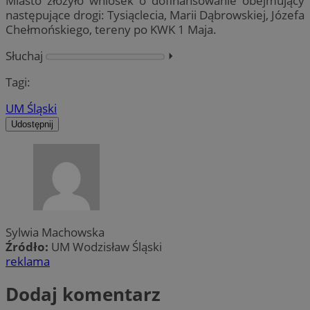
Miasto złożyło wniosek o dofinansowanie obejmujący
następujące drogi: Tysiąclecia, Marii Dąbrowskiej, Józefa
Chełmońskiego, tereny po KWK 1 Maja.
Słuchaj
⏵︎
Tagi:
UM Śląski
Udostępnij
Sylwia Machowska
Źródło:
UM Wodzisław Śląski
reklama
Dodaj komentarz