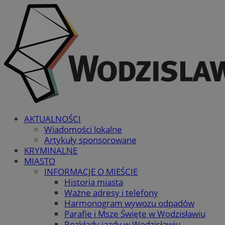
AKTUALNOŚCI
Wiadomości lokalne
Artykuły sponsorowane
KRYMINALNE
MIASTO
INFORMACJE O MIEŚCIE
Historia miasta
Ważne adresy i telefony
Harmonogram wywozu odpadów
Parafie i Msze Święte w Wodzisławiu
Rozkłady jazdy w Wodzisławiu