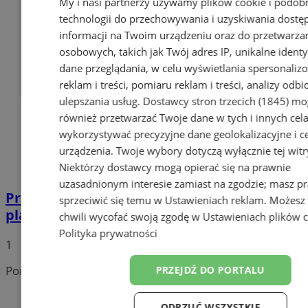
My i nasi partnerzy używamy plików cookie i podob
technologii do przechowywania i uzyskiwania dostę
informacji na Twoim urządzeniu oraz do przetwarza
osobowych, takich jak Twój adres IP, unikalne identyf
dane przeglądania, w celu wyświetlania spersonali
reklam i treści, pomiaru reklam i treści, analizy odb
ulepszania usług.
Dostawcy stron trzecich (1845)
mo
również przetwarzać Twoje dane w tych i innych cel
wykorzystywać precyzyjne dane geolokalizacyjne i c
urządzenia. Twoje wybory dotyczą wyłącznie tej witr
Niektórzy dostawcy mogą opierać się na prawnie
uzasadnionym interesie zamiast na zgodzie; masz p
Przyszłość Wodzisławia Śląskiego:
sprzeciwić się temu w
Ustawieniach reklam
. Możesz
planowane inwestycje na 2025 rok
chwili wycofać swoją zgodę w
Ustawieniach plików 
Polityka prywatności
1
Portal należy do sieci
PRZEJDŹ DO PORTALU
ODRZUĆ WSZYSTKIE