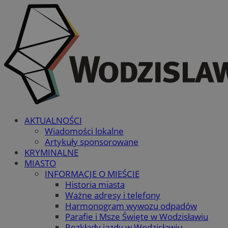
AKTUALNOŚCI
Wiadomości lokalne
Artykuły sponsorowane
KRYMINALNE
MIASTO
INFORMACJE O MIEŚCIE
Historia miasta
Ważne adresy i telefony
Harmonogram wywozu odpadów
Parafie i Msze Święte w Wodzisławiu
Rozkłady jazdy w Wodzisławiu