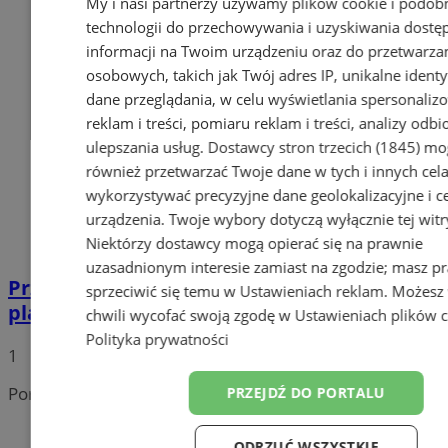
My i nasi partnerzy używamy plików cookie i podob
technologii do przechowywania i uzyskiwania dostę
informacji na Twoim urządzeniu oraz do przetwarza
osobowych, takich jak Twój adres IP, unikalne identyf
dane przeglądania, w celu wyświetlania spersonali
reklam i treści, pomiaru reklam i treści, analizy odb
ulepszania usług.
Dostawcy stron trzecich (1845)
mo
również przetwarzać Twoje dane w tych i innych cel
wykorzystywać precyzyjne dane geolokalizacyjne i c
urządzenia. Twoje wybory dotyczą wyłącznie tej witr
Niektórzy dostawcy mogą opierać się na prawnie
uzasadnionym interesie zamiast na zgodzie; masz p
Przyszłość Wodzisławia Śląskiego:
sprzeciwić się temu w
Ustawieniach reklam
. Możesz
planowane inwestycje na 2025 rok
chwili wycofać swoją zgodę w
Ustawieniach plików 
Polityka prywatności
1
Portal należy do sieci
PRZEJDŹ DO PORTALU
ODRZUĆ WSZYSTKIE