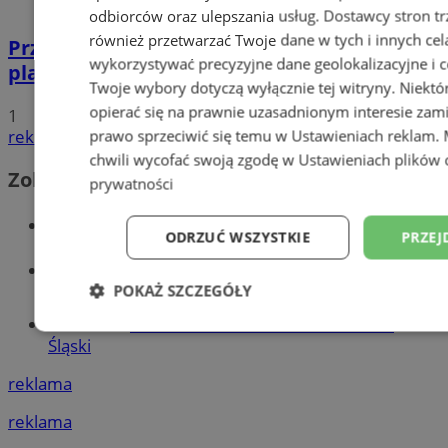
odbiorców oraz ulepszania usług.
Dostawcy stron tr
również przetwarzać Twoje dane w tych i innych cel
Przyszłość Wodzisławia Śląskiego:
wykorzystywać precyzyjne dane geolokalizacyjne i c
planowane inwestycje na 2025 rok
Twoje wybory dotyczą wyłącznie tej witryny. Niekt
opierać się na prawnie uzasadnionym interesie zami
1
reklama
prawo sprzeciwić się temu w
Ustawieniach reklam
.
chwili wycofać swoją zgodę w
Ustawieniach plików 
Zobacz również
prywatności
Wiadomości kryminalne w Wodzisławiu
ODRZUĆ WSZYSTKIE
PRZEJ
Wiadomości lokalne
POKAŻ SZCZEGÓŁY
Tworzenie stron www - Wodzisław
Niezbędne
Wydajność
Targetowani
Śląski
reklama
Niesklasyfikowane
reklama