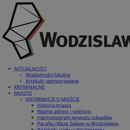
AKTUALNOŚCI
Wiadomości lokalne
Artykuły sponsorowane
KRYMINALNE
MIASTO
INFORMACJE O MIEŚCIE
Historia miasta
Ważne adresy i telefony
Harmonogram wywozu odpadów
Parafie i Msze Święte w Wodzisławiu
Rozkłady jazdy w Wodzisławiu