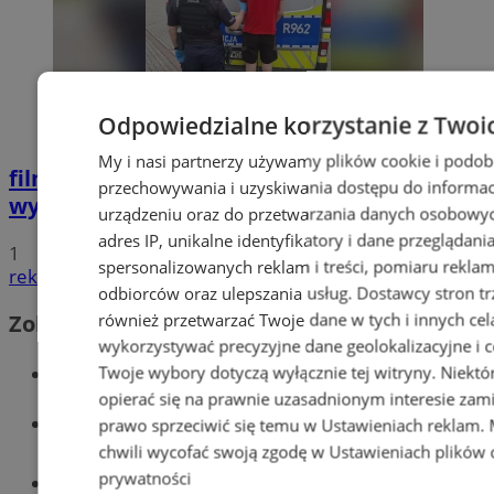
Odpowiedzialne korzystanie z Twoi
My i nasi partnerzy używamy plików cookie i podob
film
Potrącił seniorkę i uciekł z miejsca
przechowywania i uzyskiwania dostępu do informac
wypadku. 20-latek trafił do aresztu
urządzeniu oraz do przetwarzania danych osobowych
adres IP, unikalne identyfikatory i dane przeglądani
1
spersonalizowanych reklam i treści, pomiaru reklam i
reklama
odbiorców oraz ulepszania usług.
Dostawcy stron tr
również przetwarzać Twoje dane w tych i innych cel
Zobacz również
wykorzystywać precyzyjne dane geolokalizacyjne i c
Wiadomości kryminalne w Wodzisławiu
Twoje wybory dotyczą wyłącznie tej witryny. Niekt
opierać się na prawnie uzasadnionym interesie zami
Wiadomości lokalne
prawo sprzeciwić się temu w
Ustawieniach reklam
.
chwili wycofać swoją zgodę w
Ustawieniach plików 
prywatności
Tworzenie stron www - Wodzisław