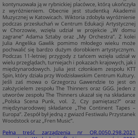
kontynuowała ją w rybnickiej placówce, którą ukończyła
z wyróżnieniem. Obecnie jest studentką Akademii
Muzycznej w Katowicach. Wiktoria zdobyła wyróżnienie
podczas przesłuchań w Centrum Edukacji Artystycznej
w Chorzowie, wzięła udział w projekcie „W domu
zagrane” Adama Sztaby oraz „My Orchestra”. Z kolei
Julia Angelika Gawlik pomimo młodego wieku może
pochwalić się bardzo dużym dorobkiem artystycznym.
Podczas 11-letniej przygody z tańcem wzięła udział w
wielu przeglądach, turniejach i pokazach krajowych, jak i
międzynarodowych. Julia jest członkiem zespołu KTT
Spin, który działa przy Wodzisławskim Centrum Kultury.
Jeśli zaś mowa o Grzegorzu Gawendzie to jest on
założycielem zespołu The Thinners oraz GGG. Jeden z
utworów zespołu The Thinners ukazał się na składance
„Polska Scena Punk, vol. 2, Czy pamiętasz?” oraz
międzynarodowej składance „The Continent Tapes –
Europa”. Zespół był jedną z gwiazd Festiwalu Przystanek
Woodstock oraz „Fren Music”.
Pełna treść zarządzenia nr OR.0050.298.2021