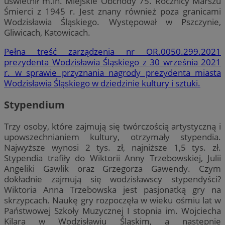
uświetnił m.in. Miejskie Obchody 75. Rocznicy Marszu
Śmierci z 1945 r. Jest znany również poza granicami
Wodzisławia Śląskiego. Występował w Pszczynie,
Gliwicach, Katowicach.
Pełna treść zarządzenia nr OR.0050.299.2021
prezydenta Wodzisławia Śląskiego z 30 września 2021
r. w sprawie przyznania nagrody prezydenta miasta
Wodzisławia Śląskiego w dziedzinie kultury i sztuki.
Stypendium
Trzy osoby, które zajmują się twórczością artystyczną i
upowszechnianiem kultury, otrzymały stypendia.
Najwyższe wynosi 2 tys. zł, najniższe 1,5 tys. zł.
Stypendia trafiły do Wiktorii Anny Trzebowskiej, Julii
Angeliki Gawlik oraz Grzegorza Gawendy. Czym
dokładnie zajmują się wodzisławscy stypendyści?
Wiktoria Anna Trzebowska jest pasjonatką gry na
skrzypcach. Naukę gry rozpoczęła w wieku ośmiu lat w
Państwowej Szkoły Muzycznej I stopnia im. Wojciecha
Kilara w Wodzisławiu Śląskim, a następnie