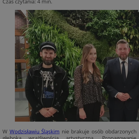
Czas czytania: 4 min.
W
Wodzisławiu Śląskim
nie brakuje osób obdarzonych
głęboką wrażliwością artystyczną. Propagowanie