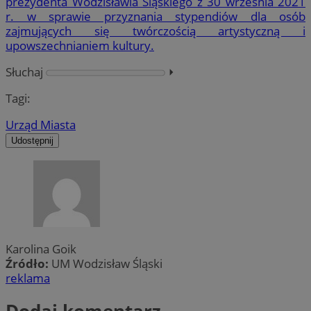
prezydenta Wodzisławia Śląskiego z 30 września 2021
r. w sprawie przyznania stypendiów dla osób
zajmujących się twórczością artystyczną i
upowszechnianiem kultury.
Słuchaj
⏵︎
Tagi:
Urząd Miasta
Udostępnij
Karolina Goik
Źródło:
UM Wodzisław Śląski
reklama