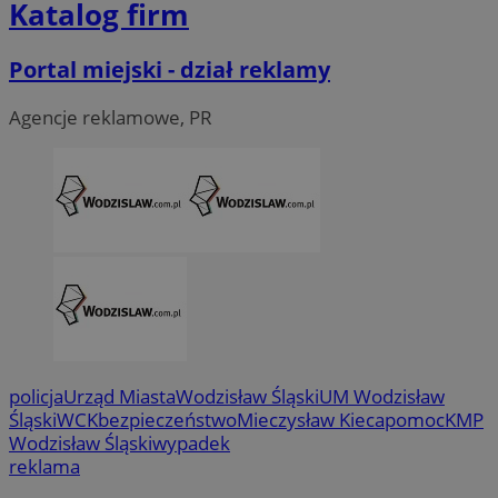
Katalog firm
Portal miejski - dział reklamy
Agencje reklamowe, PR
policja
Urząd Miasta
Wodzisław Śląski
UM Wodzisław
CookieScriptConsent
4 tygodni
CookieScript
Śląski
WCK
bezpieczeństwo
Mieczysław Kieca
pomoc
KMP
wodzislaw.com.pl
Wodzisław Śląski
wypadek
reklama