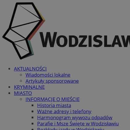
AKTUALNOŚCI
Wiadomości lokalne
Artykuły sponsorowane
KRYMINALNE
MIASTO
INFORMACJE O MIEŚCIE
Historia miasta
Ważne adresy i telefony
Harmonogram wywozu odpadów
Parafie i Msze Święte w Wodzisławiu
Rozkłady jazdy w Wodzisławiu