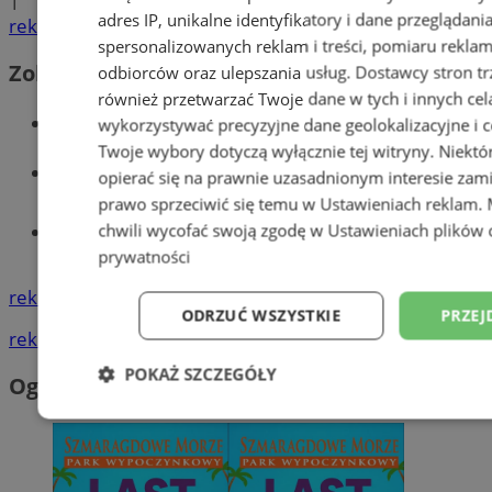
1
adres IP, unikalne identyfikatory i dane przeglądani
reklama
spersonalizowanych reklam i treści, pomiaru reklam i
Zobacz również
odbiorców oraz ulepszania usług.
Dostawcy stron tr
również przetwarzać Twoje dane w tych i innych cel
Wiadomości kryminalne w Wodzisławiu
wykorzystywać precyzyjne dane geolokalizacyjne i c
Twoje wybory dotyczą wyłącznie tej witryny. Niekt
Wiadomości lokalne
opierać się na prawnie uzasadnionym interesie zami
prawo sprzeciwić się temu w
Ustawieniach reklam
.
chwili wycofać swoją zgodę w
Ustawieniach plików 
Tworzenie stron www - Wodzisław
Śląski
prywatności
reklama
ODRZUĆ WSZYSTKIE
PRZEJ
reklama
POKAŻ SZCZEGÓŁY
Ogłoszenia
Niezbędne
Wydajność
Targetowani