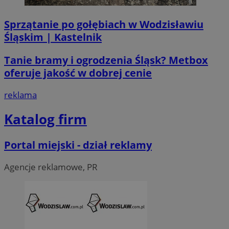
Sprzątanie po gołębiach w Wodzisławiu
Śląskim | Kastelnik
Tanie bramy i ogrodzenia Śląsk? Metbox
li_gc
5 miesi
LinkedIn
oferuje jakość w dobrej cenie
tygod
Corporation
.linkedin.com
reklama
__Secure-ROLLOUT_TOKEN
.youtube.com
5 miesi
Katalog firm
tygod
Portal miejski - dział reklamy
Agencje reklamowe, PR