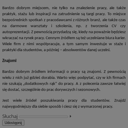
Bardzo dobrym miejscem, nie tylko na znalezienie pracy, ale także
praktyk, stażu lub inspiracji na zatrudnienie są targi pracy. To miejsce
bezpośrednich spotkań z pracodawcami z różnych branż, ale także czas
na darmowe warsztaty i szkolenia, np. z tworzenia CV czy
autoprezentacji. Z pewnością przydadzą się, kiedy na poważnie będziesz
wkraczać na rynek pracy. Cennym źródłem są też uczelniane biura karier.
Wiele firm z nimi współpracuje, a tym samym inwestuje w staże i
praktyki dla studentów, a później – absolwentów danej uczelni.
Znajomi
Bardzo dobrym źródłem informacji o pracy są znajomi. Z pewnością
wielu z
nich już gdzieś dorabia. Warto więc podpytać, czy w ich firmach
nie szukają „dodatkowych rąk” do pracy. A z polecenia zawsze łatwiej
się dostać, szczególnie do prac dorywczych i sezonowych.
Jest wiele źródeł poszukiwania pracy dla studentów. Znajdź
najwygodniejszy dla siebie sposób i ciesz się z wymarzonej pracy.
Słuchaj
⏵︎
Udostępnij