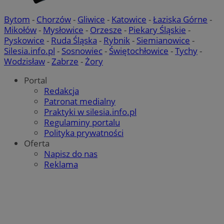
Bytom
-
Chorzów
-
Gliwice
-
Katowice
-
Łaziska Górne
-
Mikołów
-
Mysłowice
-
Orzesze
-
Piekary Śląskie
-
Pyskowice
-
Ruda Śląska
-
Rybnik
-
Siemianowice
-
Silesia.info.pl
-
Sosnowiec
-
Świętochłowice
-
Tychy
-
Wodzisław
-
Zabrze
-
Żory
Portal
Redakcja
Patronat medialny
Praktyki w silesia.info.pl
Regulaminy portalu
Polityka prywatności
Oferta
Napisz do nas
suid
1 r
Simplifi Holdings
Inc.
Reklama
.simpli.fi
Provider
/
Okres
Provider
/
Nazwa
Nazwa
Opis
Domena
przechowywania
Domena
Okres