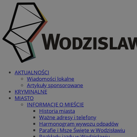
AKTUALNOŚCI
Wiadomości lokalne
Artykuły sponsorowane
KRYMINALNE
MIASTO
INFORMACJE O MIEŚCIE
Historia miasta
Ważne adresy i telefony
Harmonogram wywozu odpadów
Parafie i Msze Święte w Wodzisławiu
Rozkłady jazdy w Wodzisławiu