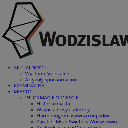
AKTUALNOŚCI
Wiadomości lokalne
Artykuły sponsorowane
KRYMINALNE
MIASTO
INFORMACJE O MIEŚCIE
Historia miasta
Ważne adresy i telefony
Harmonogram wywozu odpadów
Parafie i Msze Święte w Wodzisławiu
Rozkłady jazdy w Wodzisławiu