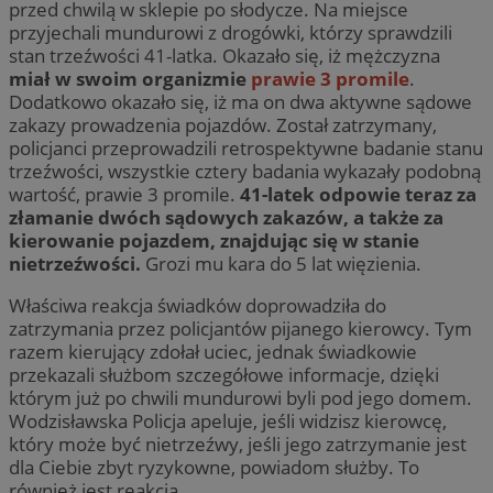
przed chwilą w sklepie po słodycze. Na miejsce
przyjechali mundurowi z drogówki, którzy sprawdzili
stan trzeźwości 41-latka. Okazało się, iż mężczyzna
miał w swoim organizmie
prawie 3 promile
.
Dodatkowo okazało się, iż ma on dwa aktywne sądowe
zakazy prowadzenia pojazdów. Został zatrzymany,
policjanci przeprowadzili retrospektywne badanie stanu
trzeźwości, wszystkie cztery badania wykazały podobną
wartość, prawie 3 promile.
41-latek odpowie teraz za
złamanie dwóch sądowych zakazów, a także za
kierowanie pojazdem, znajdując się w stanie
nietrzeźwości.
Grozi mu kara do 5 lat więzienia.
Właściwa reakcja świadków doprowadziła do
zatrzymania przez policjantów pijanego kierowcy. Tym
razem kierujący zdołał uciec, jednak świadkowie
przekazali służbom szczegółowe informacje, dzięki
którym już po chwili mundurowi byli pod jego domem.
Wodzisławska Policja apeluje, jeśli widzisz kierowcę,
który może być nietrzeźwy, jeśli jego zatrzymanie jest
dla Ciebie zbyt ryzykowne, powiadom służby. To
również jest reakcja.