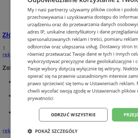
My i nasi partnerzy używamy plików cookie i podob
przechowywania i uzyskiwania dostępu do informac
urządzeniu oraz do przetwarzania danych osobowych
adres IP, unikalne identyfikatory i dane przeglądani
Złóż wniosek o dodatek węglowy
spersonalizowanych reklam i treści, pomiaru reklam i
odbiorców oraz ulepszania usług.
Dostawcy stron tr
1
również przetwarzać Twoje dane w tych i innych cel
reklama
wykorzystywać precyzyjne dane geolokalizacyjne i c
Zobacz również
Twoje wybory dotyczą wyłącznie tej witryny. Niekt
opierać się na prawnie uzasadnionym interesie zami
Wiadomości kryminalne w Wodzisławiu
prawo sprzeciwić się temu w
Ustawieniach reklam
.
chwili wycofać swoją zgodę w
Ustawieniach plików 
Wiadomości lokalne
prywatności
Tworzenie stron www - Wodzisław
ODRZUĆ WSZYSTKIE
PRZEJ
Śląski
reklama
POKAŻ SZCZEGÓŁY