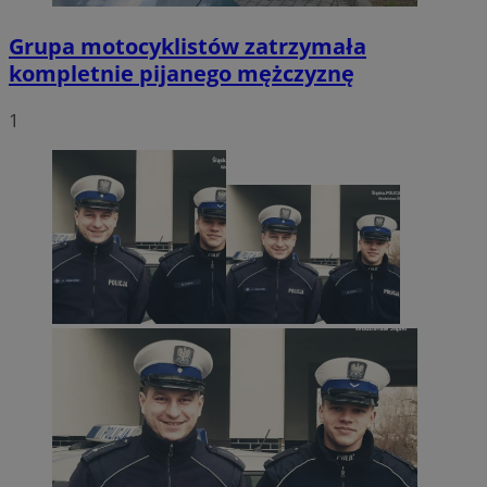
Grupa motocyklistów zatrzymała
kompletnie pijanego mężczyznę
1