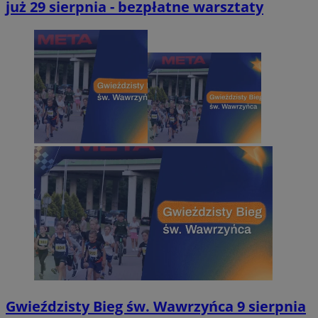
już 29 sierpnia - bezpłatne warsztaty
Gwieździsty Bieg św. Wawrzyńca 9 sierpnia