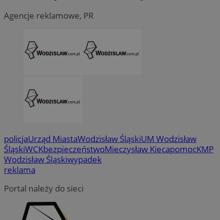
Agencje reklamowe, PR
CookieScriptConsent
4 tygodni
CookieScript
wodzislaw.com.pl
policja
Urząd Miasta
Wodzisław Śląski
UM Wodzisław
Śląski
WCK
bezpieczeństwo
Mieczysław Kieca
pomoc
KMP
Wodzisław Śląski
wypadek
reklama
Portal należy do sieci