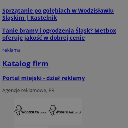
Sprzątanie po gołębiach w Wodzisławiu
Śląskim | Kastelnik
Tanie bramy i ogrodzenia Śląsk? Metbox
oferuje jakość w dobrej cenie
li_gc
5 miesi
LinkedIn
tygod
Corporation
.linkedin.com
reklama
Katalog firm
__Secure-ROLLOUT_TOKEN
.youtube.com
5 miesi
tygod
Portal miejski - dział reklamy
Agencje reklamowe, PR