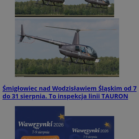
Śmigłowiec nad Wodzisławiem Śląskim od 7
do 31 sierpnia. To inspekcja linii TAURON