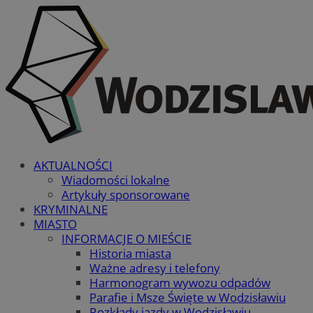
AKTUALNOŚCI
Wiadomości lokalne
Artykuły sponsorowane
KRYMINALNE
MIASTO
INFORMACJE O MIEŚCIE
Historia miasta
Ważne adresy i telefony
Harmonogram wywozu odpadów
Parafie i Msze Święte w Wodzisławiu
Rozkłady jazdy w Wodzisławiu