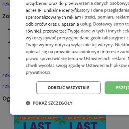
urządzeniu oraz do przetwarzania danych osobowych
reklama
adres IP, unikalne identyfikatory i dane przeglądani
Zobacz również
spersonalizowanych reklam i treści, pomiaru reklam i
odbiorców oraz ulepszania usług.
Dostawcy stron tr
Wiadomości kryminalne w Wodzisławiu
również przetwarzać Twoje dane w tych i innych cel
wykorzystywać precyzyjne dane geolokalizacyjne i c
Wiadomości lokalne
Twoje wybory dotyczą wyłącznie tej witryny. Niekt
opierać się na prawnie uzasadnionym interesie zami
Tworzenie stron www - Wodzisław
prawo sprzeciwić się temu w
Ustawieniach reklam
.
Śląski
chwili wycofać swoją zgodę w
Ustawieniach plików 
prywatności
reklama
reklama
ODRZUĆ WSZYSTKIE
PRZEJ
Ogłoszenia
POKAŻ SZCZEGÓŁY
Niezbędne
Wydajność
Targetowani