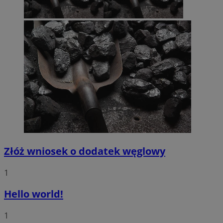
Złóż wniosek o dodatek węglowy
1
Hello world!
1