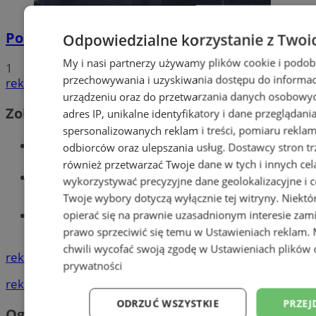
Policyjna eskorta na porodówkę
Odpowiedzialne korzystanie z Twoi
My i nasi partnerzy używamy plików cookie i podob
1
przechowywania i uzyskiwania dostępu do informac
reklama
urządzeniu oraz do przetwarzania danych osobowych
Zobacz również
adres IP, unikalne identyfikatory i dane przeglądani
spersonalizowanych reklam i treści, pomiaru reklam i
Wiadomości kryminalne w Wodzisławiu
odbiorców oraz ulepszania usług.
Dostawcy stron tr
również przetwarzać Twoje dane w tych i innych cel
Wiadomości lokalne
wykorzystywać precyzyjne dane geolokalizacyjne i c
Twoje wybory dotyczą wyłącznie tej witryny. Niekt
Tworzenie stron www - Wodzisław
opierać się na prawnie uzasadnionym interesie zami
Śląski
prawo sprzeciwić się temu w
Ustawieniach reklam
.
chwili wycofać swoją zgodę w
Ustawieniach plików 
reklama
prywatności
reklama
ODRZUĆ WSZYSTKIE
PRZEJ
Ogłoszenia