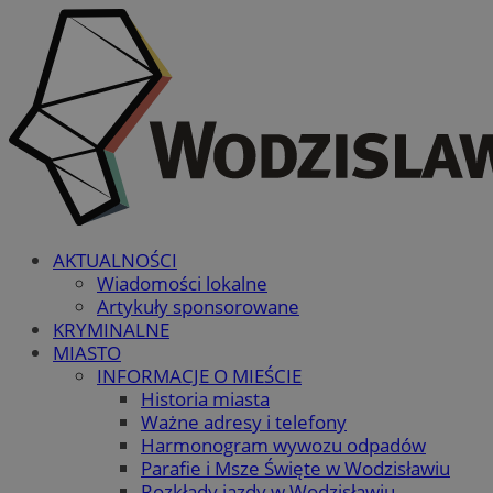
AKTUALNOŚCI
Wiadomości lokalne
Artykuły sponsorowane
KRYMINALNE
MIASTO
INFORMACJE O MIEŚCIE
Historia miasta
Ważne adresy i telefony
Harmonogram wywozu odpadów
Parafie i Msze Święte w Wodzisławiu
Rozkłady jazdy w Wodzisławiu