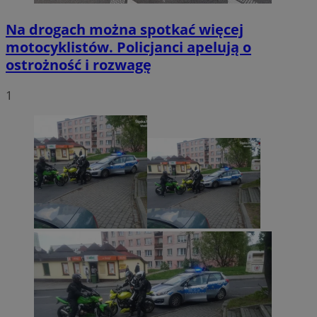
Na drogach można spotkać więcej
motocyklistów. Policjanci apelują o
ostrożność i rozwagę
1