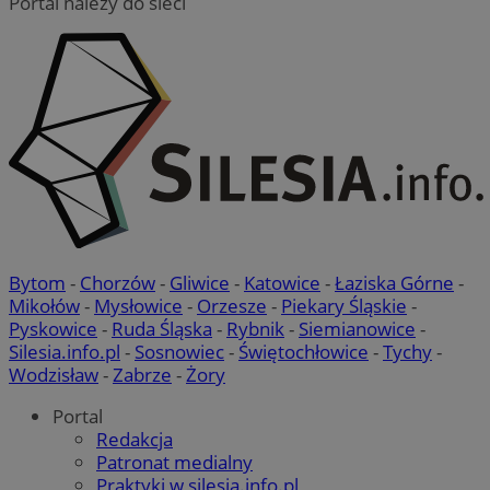
Portal należy do sieci
VISITOR_PRIVACY_METADATA
5 miesi
YouTube
tygod
.youtube.com
Bytom
-
Chorzów
-
Gliwice
-
Katowice
-
Łaziska Górne
-
Mikołów
-
Mysłowice
-
Orzesze
-
Piekary Śląskie
-
Pyskowice
-
Ruda Śląska
-
Rybnik
-
Siemianowice
-
Silesia.info.pl
-
Sosnowiec
-
Świętochłowice
-
Tychy
-
Wodzisław
-
Zabrze
-
Żory
Portal
Redakcja
Patronat medialny
Praktyki w silesia.info.pl