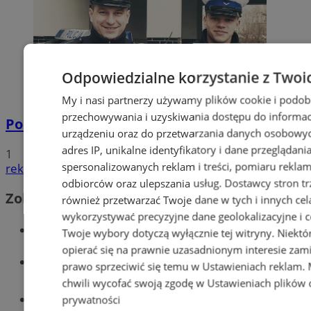
Odpowiedzialne korzystanie z Twoi
My i nasi partnerzy używamy plików cookie i podob
przechowywania i uzyskiwania dostępu do informac
Policyjna eskorta na porodówkę
urządzeniu oraz do przetwarzania danych osobowych
adres IP, unikalne identyfikatory i dane przeglądani
1
spersonalizowanych reklam i treści, pomiaru reklam i
reklama
odbiorców oraz ulepszania usług.
Dostawcy stron tr
Zobacz również
również przetwarzać Twoje dane w tych i innych cel
wykorzystywać precyzyjne dane geolokalizacyjne i c
Wiadomości kryminalne w Wodzisławiu
Twoje wybory dotyczą wyłącznie tej witryny. Niekt
opierać się na prawnie uzasadnionym interesie zami
Wiadomości lokalne
prawo sprzeciwić się temu w
Ustawieniach reklam
.
chwili wycofać swoją zgodę w
Ustawieniach plików 
Tworzenie stron www - Wodzisław
prywatności