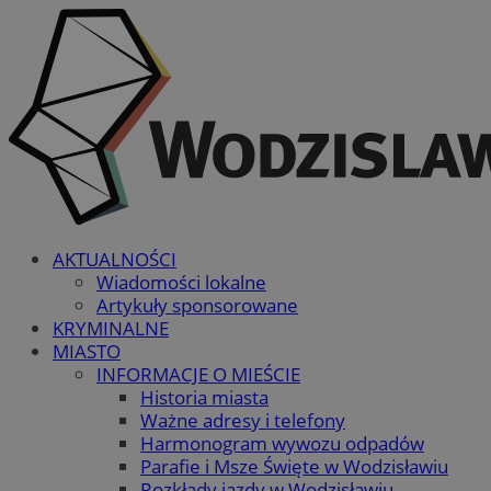
AKTUALNOŚCI
Wiadomości lokalne
Artykuły sponsorowane
KRYMINALNE
MIASTO
INFORMACJE O MIEŚCIE
Historia miasta
Ważne adresy i telefony
Harmonogram wywozu odpadów
Parafie i Msze Święte w Wodzisławiu
Rozkłady jazdy w Wodzisławiu