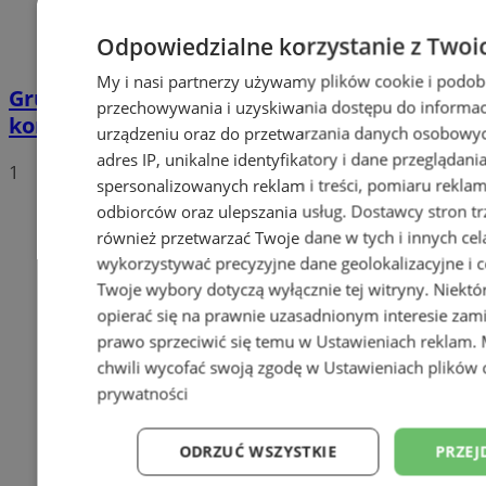
Odpowiedzialne korzystanie z Twoi
My i nasi partnerzy używamy plików cookie i podob
Grupa motocyklistów zatrzymała
przechowywania i uzyskiwania dostępu do informac
kompletnie pijanego mężczyznę
urządzeniu oraz do przetwarzania danych osobowych
adres IP, unikalne identyfikatory i dane przeglądani
1
spersonalizowanych reklam i treści, pomiaru reklam i
odbiorców oraz ulepszania usług.
Dostawcy stron tr
również przetwarzać Twoje dane w tych i innych cel
wykorzystywać precyzyjne dane geolokalizacyjne i c
Twoje wybory dotyczą wyłącznie tej witryny. Niekt
opierać się na prawnie uzasadnionym interesie zami
prawo sprzeciwić się temu w
Ustawieniach reklam
.
chwili wycofać swoją zgodę w
Ustawieniach plików 
prywatności
ODRZUĆ WSZYSTKIE
PRZEJ