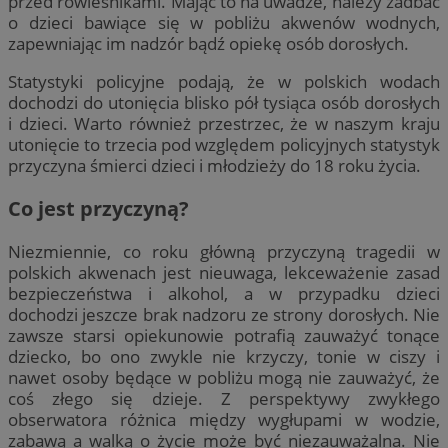
przed rówieśnikami. Mając to na uwadze, należy zadbać
o dzieci bawiące się w pobliżu akwenów wodnych,
zapewniając im nadzór bądź opiekę osób dorosłych.
Statystyki policyjne podają, że w polskich wodach
dochodzi do utonięcia blisko pół tysiąca osób dorosłych
i dzieci. Warto również przestrzec, że w naszym kraju
utonięcie to trzecia pod względem policyjnych statystyk
przyczyna śmierci dzieci i młodzieży do 18 roku życia.
Co jest przyczyną?
Niezmiennie, co roku główną przyczyną tragedii w
polskich akwenach jest nieuwaga, lekceważenie zasad
bezpieczeństwa i alkohol, a w przypadku dzieci
dochodzi jeszcze brak nadzoru ze strony dorosłych. Nie
zawsze starsi opiekunowie potrafią zauważyć tonące
dziecko, bo ono zwykle nie krzyczy, tonie w ciszy i
nawet osoby będące w pobliżu mogą nie zauważyć, że
coś złego się dzieje. Z perspektywy zwykłego
obserwatora różnica między wygłupami w wodzie,
zabawą a walką o życie może być niezauważalna. Nie