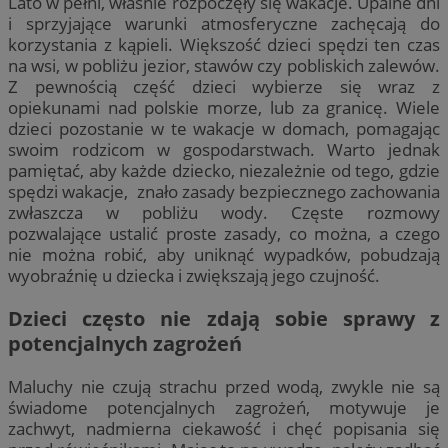
Lato w pełni, właśnie rozpoczęły się wakacje. Upalne dni
i sprzyjające warunki atmosferyczne zachęcają do
korzystania z kąpieli. Większość dzieci spędzi ten czas
na wsi, w pobliżu jezior, stawów czy pobliskich zalewów.
Z pewnością część dzieci wybierze się wraz z
opiekunami nad polskie morze, lub za granicę. Wiele
dzieci pozostanie w te wakacje w domach, pomagając
swoim rodzicom w gospodarstwach. Warto jednak
pamiętać, aby każde dziecko, niezależnie od tego, gdzie
spędzi wakacje, znało zasady bezpiecznego zachowania
zwłaszcza w pobliżu wody. Częste rozmowy
pozwalające ustalić proste zasady, co można, a czego
nie można robić, aby uniknąć wypadków, pobudzają
wyobraźnię u dziecka i zwiększają jego czujność.
Dzieci często nie zdają sobie sprawy z
potencjalnych zagrożeń
Maluchy nie czują strachu przed wodą, zwykle nie są
świadome potencjalnych zagrożeń, motywuje je
zachwyt, nadmierna ciekawość i chęć popisania się