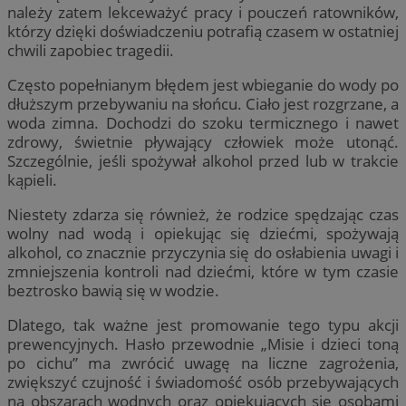
należy zatem lekceważyć pracy i pouczeń ratowników,
którzy dzięki doświadczeniu potrafią czasem w ostatniej
chwili zapobiec tragedii.
Często popełnianym błędem jest wbieganie do wody po
dłuższym przebywaniu na słońcu. Ciało jest rozgrzane, a
woda zimna. Dochodzi do szoku termicznego i nawet
zdrowy, świetnie pływający człowiek może utonąć.
Szczególnie, jeśli spożywał alkohol przed lub w trakcie
kąpieli.
Niestety zdarza się również, że rodzice spędzając czas
wolny nad wodą i opiekując się dziećmi, spożywają
alkohol, co znacznie przyczynia się do osłabienia uwagi i
zmniejszenia kontroli nad dziećmi, które w tym czasie
beztrosko bawią się w wodzie.
Dlatego, tak ważne jest promowanie tego typu akcji
prewencyjnych. Hasło przewodnie „Misie i dzieci toną
po cichu” ma zwrócić uwagę na liczne zagrożenia,
zwiększyć czujność i świadomość osób przebywających
na obszarach wodnych oraz opiekujących się osobami