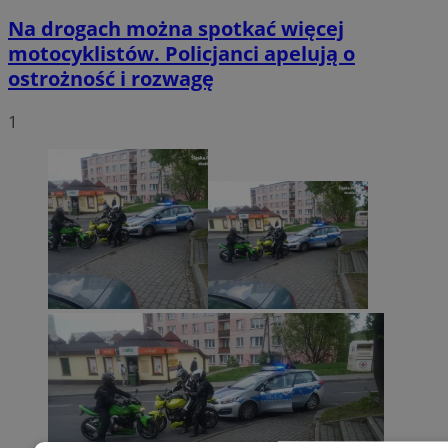
Na drogach można spotkać więcej
motocyklistów. Policjanci apelują o
ostrożność i rozwagę
1