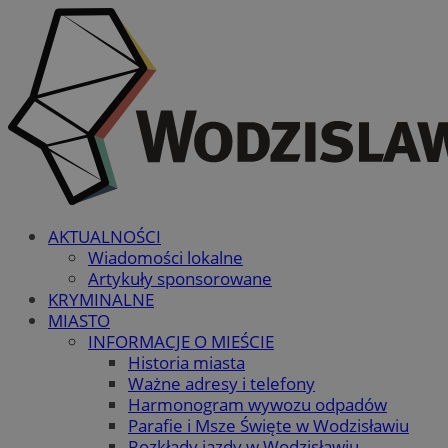
AKTUALNOŚCI
Wiadomości lokalne
Artykuły sponsorowane
KRYMINALNE
MIASTO
INFORMACJE O MIEŚCIE
Historia miasta
Ważne adresy i telefony
Harmonogram wywozu odpadów
Parafie i Msze Święte w Wodzisławiu
Rozkłady jazdy w Wodzisławiu