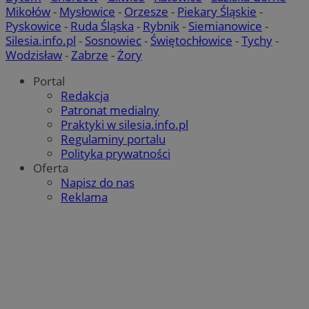
Mikołów
-
Mysłowice
-
Orzesze
-
Piekary Śląskie
-
Pyskowice
-
Ruda Śląska
-
Rybnik
-
Siemianowice
-
Silesia.info.pl
-
Sosnowiec
-
Świętochłowice
-
Tychy
-
Wodzisław
-
Zabrze
-
Żory
Portal
Redakcja
Patronat medialny
Praktyki w silesia.info.pl
Regulaminy portalu
Polityka prywatności
Oferta
Napisz do nas
Reklama