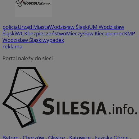
policja
Urząd Miasta
Wodzisław Śląski
UM Wodzisław
Śląski
WCK
bezpieczeństwo
Mieczysław Kieca
pomoc
KMP
Wodzisław Śląski
wypadek
reklama
Portal należy do sieci
Bytom
-
Chorzów
-
Gliwice
-
Katowice
-
Łaziska Górne
-