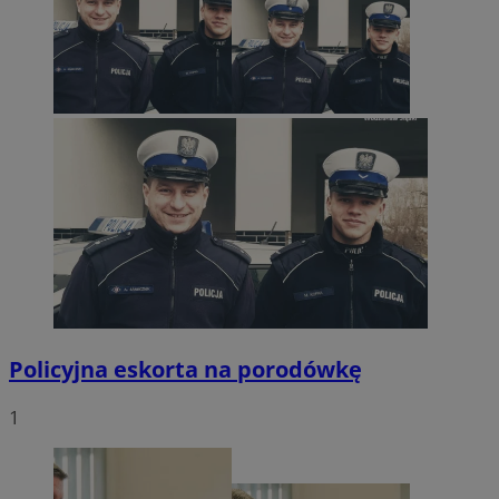
Policyjna eskorta na porodówkę
1