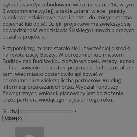
wybudowane/przebudowane wieże (w sumie 14, w tym
3 wspomniane wyżej), a także „stare” wieże i punkty
widokowe, szlaki rowerowe i piesze, do których można
dojechać lub dojść. Dzięki projektowi ma zwiększyć się
odwiedzalność Wodzisławia Śląskiego i innych biorących
udział w projekcie.
Przypomijmy, miasto starało się już wcześniej o środki
na rewitalizację Baszty. W porozumieniu z miastem
Budišov nad Budišovkou złożyło wniosek. Wtedy jednak
dofinansowanie nie zostało przyznane. Cel pozostał ten
sam, więc miasto postanowiło aplikować w
porozumieniu z większą liczbą partnerów. Według
informacji przekazanych przez Wydział Funduszy
Zewnętrznych, wniosek planowany jest do złożenia
przez partnera wiodącego na jesieni tego roku.
Słuchaj
⏵︎
Udostępnij