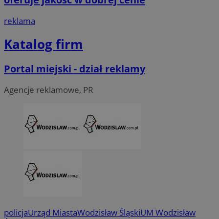
reklama
Katalog firm
Portal miejski - dział reklamy
Agencje reklamowe, PR
CookieScriptConsent
4 tygodni
CookieScript
wodzislaw.com.pl
policja
Urząd Miasta
Wodzisław Śląski
UM Wodzisław