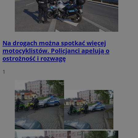
Na drogach można spotkać więcej
motocyklistów. Policjanci apelują o
ostrożność i rozwagę
1