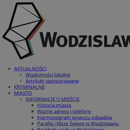
AKTUALNOŚCI
Wiadomości lokalne
Artykuły sponsorowane
KRYMINALNE
MIASTO
INFORMACJE O MIEŚCIE
Historia miasta
Ważne adresy i telefony
Harmonogram wywozu odpadów
Parafie i Msze Święte w Wodzisławiu
Rozkłady jazdy w Wodzisławiu