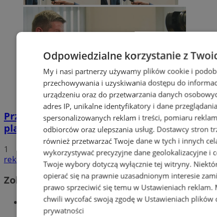
Odpowiedzialne korzystanie z Twoi
My i nasi partnerzy używamy plików cookie i podob
przechowywania i uzyskiwania dostępu do informac
urządzeniu oraz do przetwarzania danych osobowych
adres IP, unikalne identyfikatory i dane przeglądani
Przyszłość Wodzisławia Śląskiego:
spersonalizowanych reklam i treści, pomiaru reklam i
planowane inwestycje na 2025 rok
odbiorców oraz ulepszania usług.
Dostawcy stron tr
również przetwarzać Twoje dane w tych i innych cel
1
wykorzystywać precyzyjne dane geolokalizacyjne i c
reklama
Twoje wybory dotyczą wyłącznie tej witryny. Niekt
opierać się na prawnie uzasadnionym interesie zami
Zobacz również
prawo sprzeciwić się temu w
Ustawieniach reklam
.
chwili wycofać swoją zgodę w
Ustawieniach plików 
Wiadomości kryminalne w Wodzisławiu
prywatności