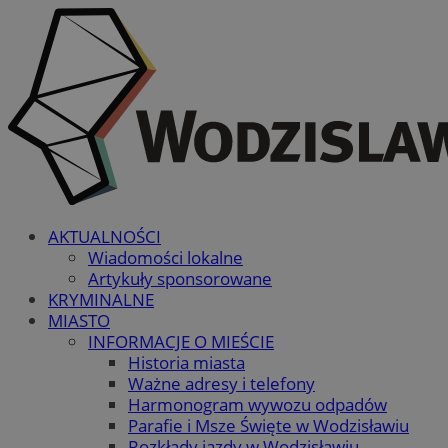
AKTUALNOŚCI
Wiadomości lokalne
Artykuły sponsorowane
KRYMINALNE
MIASTO
INFORMACJE O MIEŚCIE
Historia miasta
Ważne adresy i telefony
Harmonogram wywozu odpadów
Parafie i Msze Święte w Wodzisławiu
Rozkłady jazdy w Wodzisławiu