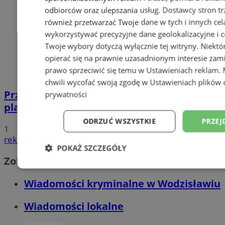
odbiorców oraz ulepszania usług.
Dostawcy stron tr
również przetwarzać Twoje dane w tych i innych cel
wykorzystywać precyzyjne dane geolokalizacyjne i c
Twoje wybory dotyczą wyłącznie tej witryny. Niekt
opierać się na prawnie uzasadnionym interesie zami
prawo sprzeciwić się temu w
Ustawieniach reklam
.
chwili wycofać swoją zgodę w
Ustawieniach plików 
Przyszłość Wodzisławia Śląskiego:
prywatności
planowane inwestycje na 2025 rok
ODRZUĆ WSZYSTKIE
PRZEJ
1
reklama
POKAŻ SZCZEGÓŁY
Zobacz również
Niezbędne
Wydajność
Targetowani
Wiadomości kryminalne w Wodzisławiu
Wiadomości lokalne
Niesklasyfikowane