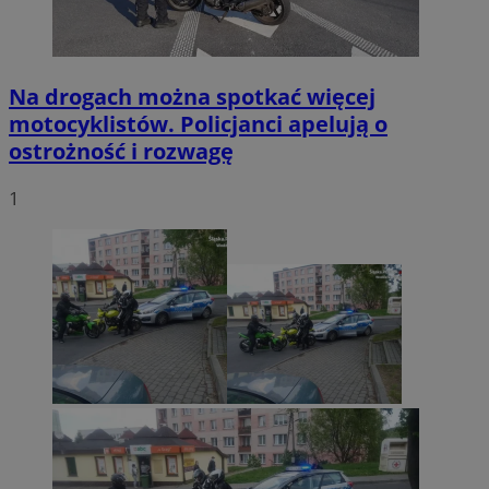
Na drogach można spotkać więcej
motocyklistów. Policjanci apelują o
ostrożność i rozwagę
1