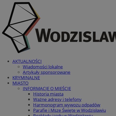
AKTUALNOŚCI
Wiadomości lokalne
Artykuły sponsorowane
KRYMINALNE
MIASTO
INFORMACJE O MIEŚCIE
Historia miasta
Ważne adresy i telefony
Harmonogram wywozu odpadów
Parafie i Msze Święte w Wodzisławiu
Rozkłady jazdy w Wodzisławiu