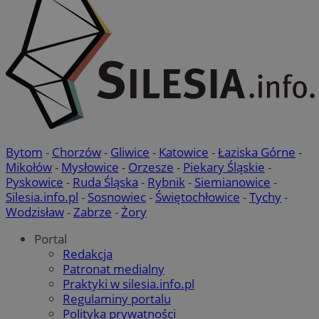
Bytom
-
Chorzów
-
Gliwice
-
Katowice
-
Łaziska Górne
-
Mikołów
-
Mysłowice
-
Orzesze
-
Piekary Śląskie
-
Pyskowice
-
Ruda Śląska
-
Rybnik
-
Siemianowice
-
Silesia.info.pl
-
Sosnowiec
-
Świętochłowice
-
Tychy
-
Wodzisław
-
Zabrze
-
Żory
Portal
Redakcja
suid
1 r
Simplifi Holdings
Patronat medialny
Inc.
Praktyki w silesia.info.pl
.simpli.fi
Regulaminy portalu
Polityka prywatności