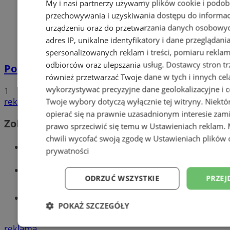
My i nasi partnerzy używamy plików cookie i podob
przechowywania i uzyskiwania dostępu do informac
urządzeniu oraz do przetwarzania danych osobowych
adres IP, unikalne identyfikatory i dane przeglądani
spersonalizowanych reklam i treści, pomiaru reklam i
odbiorców oraz ulepszania usług.
Dostawcy stron tr
Policyjna eskorta na porodówkę
również przetwarzać Twoje dane w tych i innych cel
wykorzystywać precyzyjne dane geolokalizacyjne i c
1
reklama
Twoje wybory dotyczą wyłącznie tej witryny. Niekt
opierać się na prawnie uzasadnionym interesie zami
Zobacz również
prawo sprzeciwić się temu w
Ustawieniach reklam
.
chwili wycofać swoją zgodę w
Ustawieniach plików 
Wiadomości kryminalne w Wodzisławiu
prywatności
Wiadomości lokalne
ODRZUĆ WSZYSTKIE
PRZEJ
Tworzenie stron www - Wodzisław
POKAŻ SZCZEGÓŁY
Śląski
reklama
Niezbędne
Wydajność
Targetowani