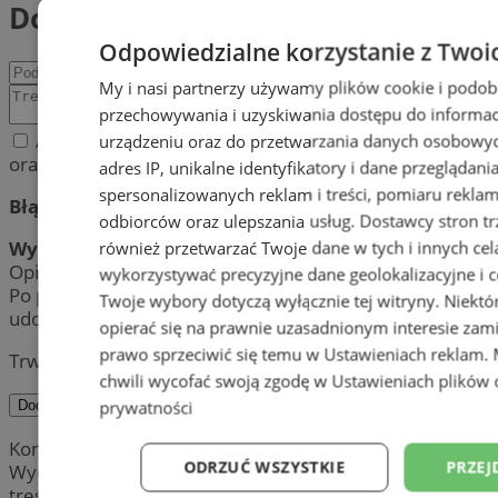
Dodaj komentarz
Odpowiedzialne korzystanie z Twoi
My i nasi partnerzy używamy plików cookie i podob
przechowywania i uzyskiwania dostępu do informac
Akceptuję regulamin zamieszczania komentarzy
urządzeniu oraz do przetwarzania danych osobowych
oraz politykę prywatności.
adres IP, unikalne identyfikatory i dane przeglądani
spersonalizowanych reklam i treści, pomiaru reklam i
Błąd:
odbiorców oraz ulepszania usług.
Dostawcy stron tr
Wynik:
również przetwarzać Twoje dane w tych i innych cel
Opinia została pomyślnie dodana.
wykorzystywać precyzyjne dane geolokalizacyjne i c
Po przeprowadzeniu weryfikacji, jej treść zostanie
Twoje wybory dotyczą wyłącznie tej witryny. Niekt
udostępniona publicznie.
opierać się na prawnie uzasadnionym interesie zami
prawo sprzeciwić się temu w
Ustawieniach reklam
.
Trwa wysyłanie komentarza ...
chwili wycofać swoją zgodę w
Ustawieniach plików 
prywatności
Dodaj komentarz
Komentarze są prywatnymi opiniami użytkowników.
ODRZUĆ WSZYSTKIE
PRZEJ
Wydawca portalu nie ponosi odpowiedzialności za
treść.