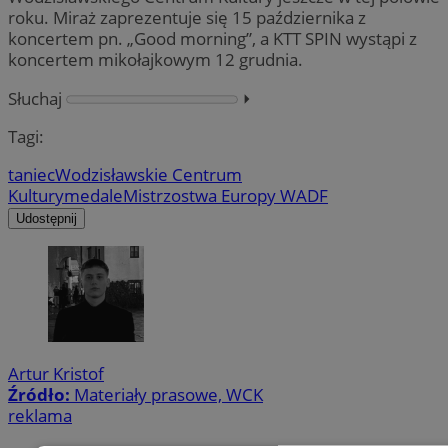
roku. Miraż zaprezentuje się 15 października z
koncertem pn. „Good morning”, a KTT SPIN wystąpi z
koncertem mikołajkowym 12 grudnia.
Słuchaj
⏵︎
Tagi:
taniec
Wodzisławskie Centrum
Kultury
medale
Mistrzostwa Europy WADF
Udostępnij
Artur Kristof
Źródło:
Materiały prasowe, WCK
reklama