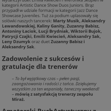
kategorii Artistic Dance Show Duos Juniors. Brąz
przypadł w udziale formacji w kategorii Jazz Dance
Showcase Juveniles. Tuż za podium uplasowały się
solówki naszych tancerek:
Marty Musik, Aleksandry
Lewandowskiej, Kaliny Ganity, Zuzanny Babisz,
Antoniny Łaciok, Łucji Brydniak, Wiktorii Bujok,
Patrycji Czajki, Emilii Kwiecień, Aleksandry Sak,
Leny Dzumyk
oraz duet
Zuzanny Babisz i
Aleksandry Sak
.
Zadowolenie z sukcesów i
gratulacje dla trenerów
–
To był wyjątkowy czas – pełen pasji,
zaangażowania i radości z tańca. Dziękujemy
wszystkim za ten wspaniały, taneczny weekend!
–
mówią z satysfakcją trenerzy zespołu
Miraż.