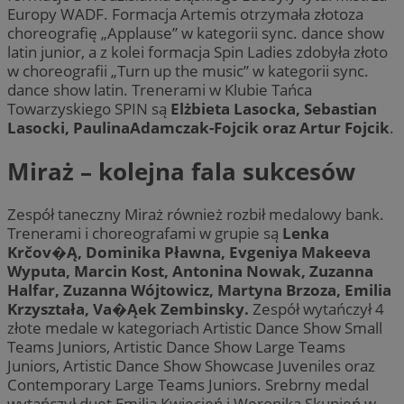
Europy WADF. Formacja Artemis otrzymała złotoza
choreografię „Applause” w kategorii sync. dance show
latin junior, a z kolei formacja Spin Ladies zdobyła złoto
w choreografii „Turn up the music” w kategorii sync.
dance show latin. Trenerami w Klubie Tańca
Towarzyskiego SPIN są
Elżbieta Lasocka, Sebastian
Lasocki, PaulinaAdamczak-Fojcik oraz Artur Fojcik
.
Miraż – kolejna fala sukcesów
Zespół taneczny Miraż również rozbił medalowy bank.
Trenerami i choreografami w grupie są
Lenka
Krčov�Ą, Dominika Pławna, Evgeniya Makeeva
Wyputa, Marcin Kost, Antonina Nowak, Zuzanna
Halfar, Zuzanna Wójtowicz, Martyna Brzoza, Emilia
Krzyształa, Va�Ąek Zembinsky.
Zespół wytańczył 4
złote medale w kategoriach Artistic Dance Show Small
Teams Juniors, Artistic Dance Show Large Teams
Juniors, Artistic Dance Show Showcase Juveniles oraz
Contemporary Large Teams Juniors. Srebrny medal
wytańczył duet Emilia Kwiecień i Weronika Skupień w