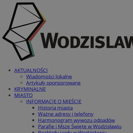
AKTUALNOŚCI
Wiadomości lokalne
Artykuły sponsorowane
KRYMINALNE
MIASTO
INFORMACJE O MIEŚCIE
Historia miasta
Ważne adresy i telefony
Harmonogram wywozu odpadów
Parafie i Msze Święte w Wodzisławiu
Rozkłady jazdy w Wodzisławiu