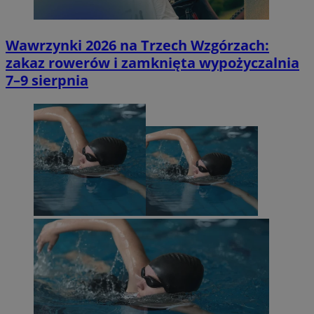
VISITOR_PRIVACY_METADATA
5 miesi
YouTube
Wawrzynki 2026 na Trzech Wzgórzach:
tygod
.youtube.com
zakaz rowerów i zamknięta wypożyczalnia
7–9 sierpnia
suid
1 r
Simplifi Holdings